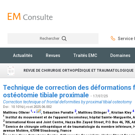
Rechercher
Service C
Rechercher
Actualités
Revues
Traités EMC
Domaines
REVUE DE CHIRURGIE ORTHOPÉDIQUE ET TRAUMATOLOGIQUE
Technique de correction des déformations f
ostéotomie tibiale proximale
- 17/07/25
Correction technique of frontal deformities by proximal tibial osteotomy
Doi : 10.1016/j.rcot.2025.06.002
1
,
⁎
2
3
4
Matthieu Ollivier
, Sébastien Parratte
, Matthieu Ehlinger
, Kristian Kley
1
Institut du mouvement et de l’appareil locomoteur, hôpital Sainte-Marguerite, A
2
International Knee and Joint Centre, Hazza Bin Zayed Street, P.O. Box 46, 705, 
3
Service de chirurgie orthopédique et de traumatologie du membre inférieure, Hau
avenue Molière, 67098 Strasbourg, France
4