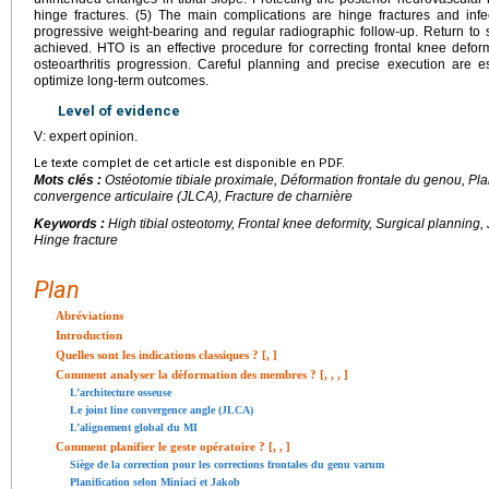
hinge fractures. (5) The main complications are hinge fractures and infe
progressive weight-bearing and regular radiographic follow-up. Return to s
achieved. HTO is an effective procedure for correcting frontal knee defor
osteoarthritis progression. Careful planning and precise execution are e
optimize long-term outcomes.
Level of evidence
V: expert opinion.
Le texte complet de cet article est disponible en PDF.
Mots clés :
Ostéotomie tibiale proximale, Déformation frontale du genou, Plan
convergence articulaire (JLCA), Fracture de charnière
Keywords :
High tibial osteotomy, Frontal knee deformity, Surgical planning
Hinge fracture
Plan
Abréviations
Introduction
Quelles sont les indications classiques ? [
,
]
Comment analyser la déformation des membres ? [
,
,
,
]
L’architecture osseuse
Le joint line convergence angle (JLCA)
L’alignement global du MI
Comment planifier le geste opératoire ? [
,
,
]
Siège de la correction pour les corrections frontales du genu varum
Planification selon Miniaci et Jakob