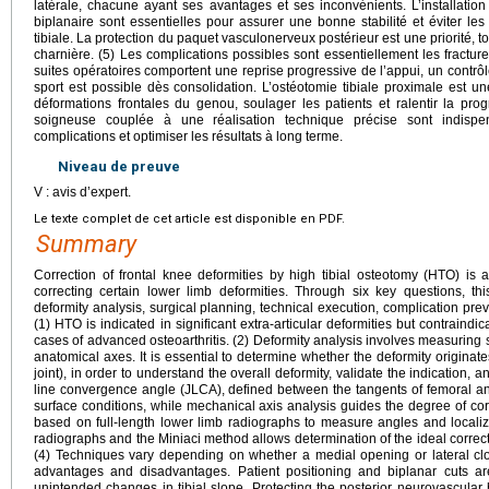
latérale, chacune ayant ses avantages et ses inconvénients. L’installatio
biplanaire sont essentielles pour assurer une bonne stabilité et éviter les
tibiale. La protection du paquet vasculonerveux postérieur est une priorité, 
charnière. (5) Les complications possibles sont essentiellement les fracture
suites opératoires comportent une reprise progressive de l’appui, un contrôl
sport est possible dès consolidation. L’ostéotomie tibiale proximale est une
déformations frontales du genou, soulager les patients et ralentir la prog
soigneuse couplée à une réalisation technique précise sont indispe
complications et optimiser les résultats à long terme.
Niveau de preuve
V : avis d’expert.
Le texte complet de cet article est disponible en PDF.
Summary
Correction of frontal knee deformities by high tibial osteotomy (HTO) i
correcting certain lower limb deformities. Through six key questions, this
deformity analysis, surgical planning, technical execution, complication p
(1) HTO is indicated in significant extra-articular deformities but contraind
cases of advanced osteoarthritis. (2) Deformity analysis involves measurin
anatomical axes. It is essential to determine whether the deformity originate
joint), in order to understand the overall deformity, validate the indication, a
line convergence angle (JLCA), defined between the tangents of femoral and
surface conditions, while mechanical axis analysis guides the degree of cor
based on full-length lower limb radiographs to measure angles and localize
radiographs and the Miniaci method allows determination of the ideal correc
(4) Techniques vary depending on whether a medial opening or lateral cl
advantages and disadvantages. Patient positioning and biplanar cuts are
unintended changes in tibial slope. Protecting the posterior neurovascular b