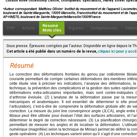
London Knee Osteotomy Centre, Orthopaedic Specialists, Harley Street Specia
⁎
Auteur correspondant. Matthieu Ollivier: Institut du mouvement et de l’appareil Locomoteu
boulevard de Sainte-Marguerite, 13009 Marseille, FranceInstitut du mouvement et de l’appa
AP-HM270, boulevard de Sainte-MargueriteMarseille13009France
Résumé
PDF
Article
Figures
Compléments
Table
Mots clés
Sous presse. Épreuves corrigées par l'auteur. Disponible en ligne depuis le 
Cet article a été publié dans un numéro de la revue,
cliquez ici pour y acc
Résumé
La correction des déformations frontales du genou par ostéotomie tibiale
courante permettant de corriger certaines déformations des membres inférieu
cette étude vise à préciser les indications, l’analyse des déformations, la p
technique, la prévention des complications et la gestion des suites opératoi
déformations extra-articulaires importantes, mais sont contre-indiquées
d’arthrose évoluée. (2) L’analyse de la déformation passe par la mesur
mécaniques et anatomiques. Il est essentiel de déterminer si elle prov
l’articulation), c’est-à-dire de comprendre la déformation globale afin de val
correction. La mesure du
joint line convergence angle
(JLCA), angle entre 
tibiaux peut être utilisée pour évaluer l’état des surfaces articulaires, et
déterminer le degré de correction nécessaire. (3) La planification chirurg
permettant de mesurer les angles et de localiser la déformation. L’utilisat
numérique (magnifiée) selon la technique de Miniaci permet de définir la corre
geste opératoire. (4) Les techniques varient selon qu’il s’agit d’une correcti