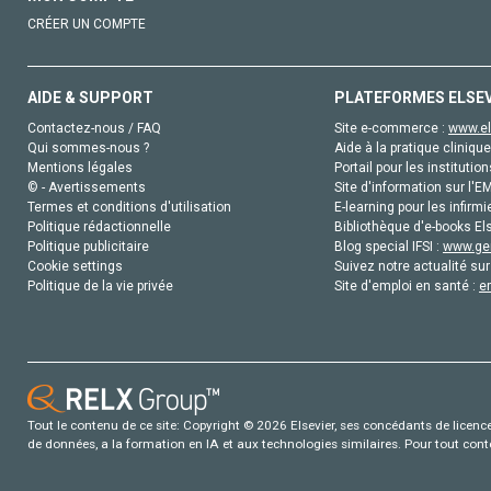
CRÉER UN COMPTE
AIDE & SUPPORT
PLATEFORMES ELSE
Contactez-nous / FAQ
Site e-commerce :
www.el
Qui sommes-nous ?
Aide à la pratique clinique
Mentions légales
Portail pour les institution
© - Avertissements
Site d'information sur l'E
Termes et conditions d'utilisation
E-learning pour les infirmi
Politique rédactionnelle
Bibliothèque d'e-books Els
Politique publicitaire
Blog special IFSI :
www.gen
Cookie settings
Suivez notre actualité sur
Politique de la vie privée
Site d'emploi en santé :
e
Tout le contenu de ce site: Copyright © 2026 Elsevier, ses concédants de licence e
de données, a la formation en IA et aux technologies similaires. Pour tout con