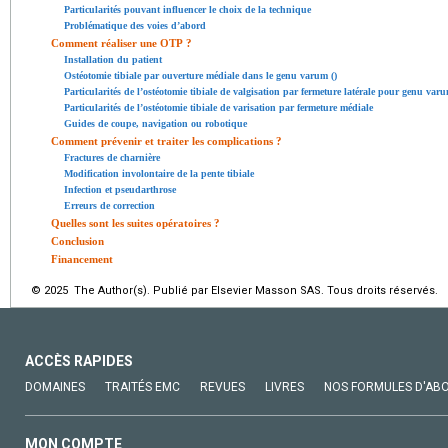
Particularités pouvant influencer le choix de la technique
Problématique des voies d’abord
Comment réaliser une OTP ?
Installation du patient
Ostéotomie tibiale par ouverture médiale dans le genu varum ()
Particularités de l’ostéotomie tibiale de valgisation par fermeture latérale pour genu var
Particularités de l’ostéotomie tibiale de varisation par fermeture médiale
Guides de coupe, navigation ou robotique
Comment prévenir et traiter les complications ?
Fractures de charnière
Modification involontaire de la pente tibiale
Infection et pseudarthrose
Erreurs de correction
Quelles sont les suites opératoires ?
Conclusion
Financement
© 2025 The Author(s). Publié par Elsevier Masson SAS. Tous droits réservés.
ACCÈS RAPIDES
DOMAINES
TRAITÉS EMC
REVUES
LIVRES
NOS FORMULES D'AB
MON COMPTE