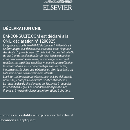
DÉCLARATION CNIL
EM-CONSULTE.COM est déclaré à la
CNIL, déclaration n° 1286925.
En application de la loi nº78-17 du 6 janvier 1978 relative à
l'informatique, aux fichiers et aux libertés, vous disposez
des droits d'opposition (art.26 de la loi), d'accès (art.34 à 38
de la loi), et de rectification (art.36 de la loi) des données
vous concernant. Ainsi, vous pouvez exiger que soient
rectifiées, complétées, clarifiées, mises à jour ou effacées
les informations vous concernant qui sont inexactes,
incomplètes, équivoques, périmées ou dont la collecte ou
l'utilisation ou la conservation est interdite.
Les informations personnelles concernant les visiteurs de
notre site, y compris leur identité, sont confidentielles.
Le responsable du site s'engage sur l'honneur à respecter
les conditions légales de confidentialité applicables en
France et à ne pas divulguer ces informations à des tiers.
compris ceux relatifs à l'exploration de textes et
ve Commons s'appliquent.