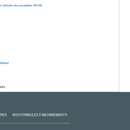
s déduites des paramètres PK/PD
témique
vés.
VRES
NOS FORMULES D'ABONNEMENTS