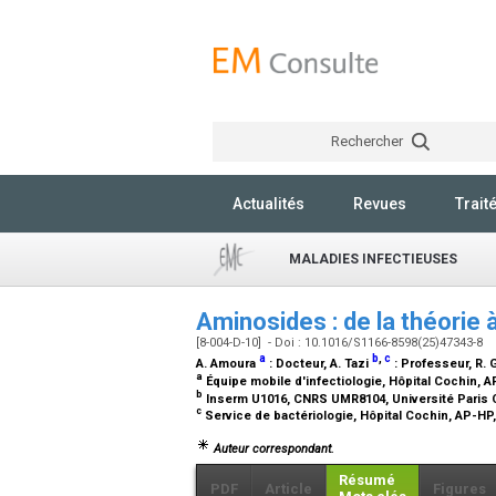
Rechercher
Actualités
Revues
Trait
MALADIES INFECTIEUSES
Aminosides : de la théorie 
[8-004-D-10] - Doi : 10.1016/S1166-8598(25)47343-8
a
b
,
c
A. Amoura
:
Docteur
, A. Tazi
:
Professeur
, R.
a
Équipe mobile d'infectiologie, Hôpital Cochin, 
b
Inserm U1016, CNRS UMR8104, Université Paris Ci
c
Service de bactériologie, Hôpital Cochin, AP-HP
Auteur correspondant.
Résumé
PDF
Article
Figures