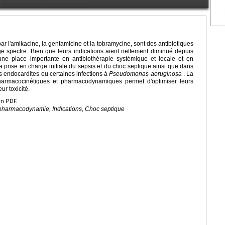
r l'amikacine, la gentamicine et la tobramycine, sont des antibiotiques
ge spectre. Bien que leurs indications aient nettement diminué depuis
ne place importante en antibiothérapie systémique et locale et en
la prise en charge initiale du sepsis et du choc septique ainsi que dans
les endocardites ou certaines infections à
Pseudomonas aeruginosa
. La
harmacocinétiques et pharmacodynamiques permet d'optimiser leurs
ur toxicité.
en PDF.
harmacodynamie, Indications, Choc septique