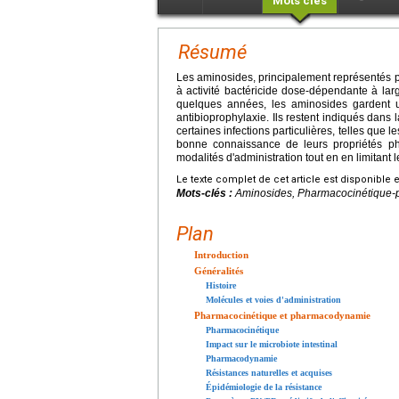
Mots clés
Résumé
Les aminosides, principalement représentés pa
à activité bactéricide dose-dépendante à lar
quelques années, les aminosides gardent u
antibioprophylaxie. Ils restent indiqués dans 
certaines infections particulières, telles que 
bonne connaissance de leurs propriétés p
modalités d'administration tout en en limitant le
Le texte complet de cet article est disponible 
Mots-clés :
Aminosides, Pharmacocinétique-p
Plan
Introduction
Généralités
Histoire
Molécules et voies d'administration
Pharmacocinétique et pharmacodynamie
Pharmacocinétique
Impact sur le microbiote intestinal
Pharmacodynamie
Résistances naturelles et acquises
Épidémiologie de la résistance