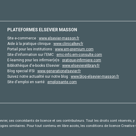
PLATEFORMES ELSEVIER MASSON
Site e-commerce :
www.elsevier-masson.fr
Aide à la pratique clinique :
www.clinicalkey.fr
Portail pour les institutions :
www.em-premium.com
Site d'information sur l'EMC :
emc-info.em-consulte.com
E-learning pour les infirmier(e)s :
pratique-infirmiere.com
Bibliothèque d'e-books Elsevier :
www.elsevierelibrary.fr
Blog special IFSI :
www.generationelsevier.fr
Suivez notre actualité sur notre blog :
www.blog-elsevier-masson.fr
Site d'emploi en santé :
emploisante.com
vier, ses concédants de licence et ses contributeurs. Tout les droits sont réservés, y 
ogies similaires. Pour tout contenu en libre accès, les conditions de licence Creati