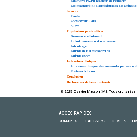
Paramètres PK/PD prédictifs de l'efficacité
Recommandations d'administration des aminoside
Toxicité
Rénale
Cochléovestibulaire
Autres
Populations particulières
Grossesse et allaitement
Enfant, nourrisson et nouveau-né
Patients âgés
Patients en insuffisance rénale
Patients obèses
Indications cliniques
Indications cliniques des aminosides par voie sys
Traitements locaux
Conclusion
Déclaration de liens d'intérêts
© 2025 Elsevier Masson SAS. Tous droits réser
ACCÈS RAPIDES
DOMAINES
TRAITÉS EMC
REVUES
LI