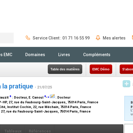
Service Client : 01 71 16 55 99
Mes alertes
Rechercher
és EMC
Domaines
Livres
Compléments
Table des matières
EMC Démo
S'abon
à la pratique
- 21/07/25
a
a
,
⁎
 Gauzit
:
Docteur
, E. Canouï
:
Docteur
AP-HP, 27, rue du Faubourg-Saint-Jacques, 75014 Paris, France
B
p
té, Institut Cochin, 22, rue Méchain, 75014 Paris, France
L
, 27, rue du Faubourg-Saint-Jacques, 75014 Paris, France
u
Tableaux
Références