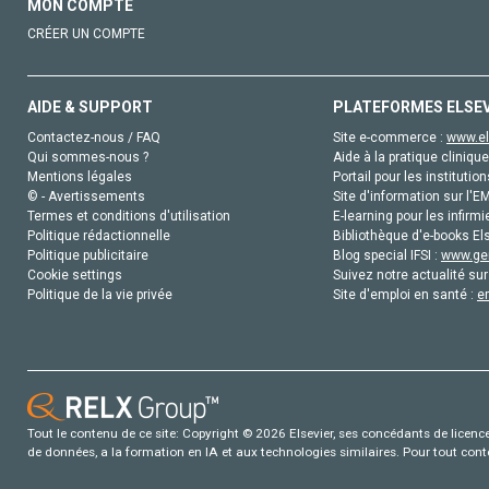
MON COMPTE
CRÉER UN COMPTE
AIDE & SUPPORT
PLATEFORMES ELSE
Contactez-nous / FAQ
Site e-commerce :
www.el
Qui sommes-nous ?
Aide à la pratique clinique
Mentions légales
Portail pour les institution
© - Avertissements
Site d'information sur l'E
Termes et conditions d'utilisation
E-learning pour les infirmi
Politique rédactionnelle
Bibliothèque d'e-books Els
Politique publicitaire
Blog special IFSI :
www.gen
Cookie settings
Suivez notre actualité sur
Politique de la vie privée
Site d'emploi en santé :
e
Tout le contenu de ce site: Copyright © 2026 Elsevier, ses concédants de licence e
de données, a la formation en IA et aux technologies similaires. Pour tout con