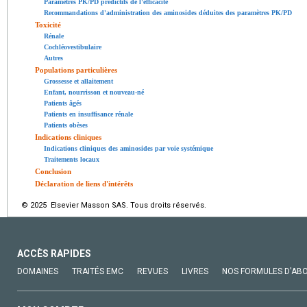
Paramètres PK/PD prédictifs de l'efficacité
Recommandations d'administration des aminosides déduites des paramètres PK/PD
Toxicité
Rénale
Cochléovestibulaire
Autres
Populations particulières
Grossesse et allaitement
Enfant, nourrisson et nouveau-né
Patients âgés
Patients en insuffisance rénale
Patients obèses
Indications cliniques
Indications cliniques des aminosides par voie systémique
Traitements locaux
Conclusion
Déclaration de liens d'intérêts
© 2025 Elsevier Masson SAS. Tous droits réservés.
ACCÈS RAPIDES
DOMAINES
TRAITÉS EMC
REVUES
LIVRES
NOS FORMULES D'AB