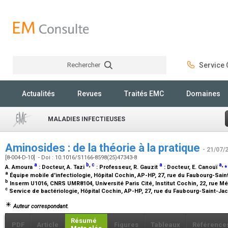
Rechercher
Service C
Rechercher
Actualités
Revues
Traités EMC
Domaines
MALADIES INFECTIEUSES
Aminosides : de la théorie à la pratique
- 21/07/
[8-004-D-10] - Doi : 10.1016/S1166-8598(25)47343-8
a
b
,
c
a
a
,
⁎
A. Amoura
:
Docteur
, A. Tazi
:
Professeur
, R. Gauzit
:
Docteur
, E. Canouï
a
Équipe mobile d'infectiologie, Hôpital Cochin, AP-HP, 27, rue du Faubourg-Sai
b
Inserm U1016, CNRS UMR8104, Université Paris Cité, Institut Cochin, 22, rue Mé
c
Service de bactériologie, Hôpital Cochin, AP-HP, 27, rue du Faubourg-Saint-Ja
Auteur correspondant.
Résumé
PDF
Article
Figures
Tableaux
Référence