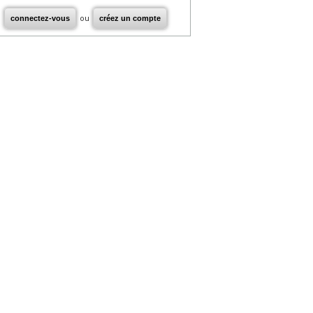
connectez-vous
ou
créez un compte