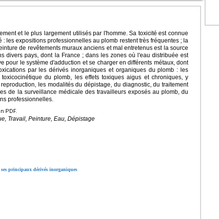
ment et le plus largement utilisés par l'homme. Sa toxicité est connue
ité : les expositions professionnelles au plomb restent très fréquentes ; la
 peinture de revêtements muraux anciens et mal entretenus est la source
s divers pays, dont la France ; dans les zones où l'eau distribuée est
ve pour le système d'adduction et se charger en différents métaux, dont
ntoxications par les dérivés inorganiques et organiques du plomb : les
 toxicocinétique du plomb, les effets toxiques aigus et chroniques, y
a reproduction, les modalités du dépistage, du diagnostic, du traitement
cipes de la surveillance médicale des travailleurs exposés au plomb, du
ons professionnelles.
en PDF.
e, Travail, Peinture, Eau, Dépistage
 ses principaux dérivés inorganiques