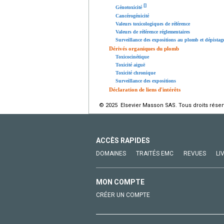
[
]
Génotoxicité
Cancérogénicité
Valeurs toxicologiques de référence
Valeurs de référence réglementaires
Surveillance des expositions au plomb et dépistag
Dérivés organiques du plomb
Toxicocinétique
Toxicité aiguë
Toxicité chronique
Surveillance des expositions
Déclaration de liens d'intérêts
© 2025 Elsevier Masson SAS. Tous droits réser
ACCÈS RAPIDES
DOMAINES
TRAITÉS EMC
REVUES
LI
MON COMPTE
CRÉER UN COMPTE