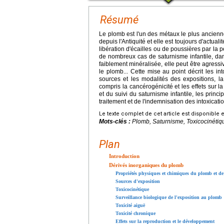
Résumé
Le plomb est l'un des métaux le plus ancienne
depuis l'Antiquité et elle est toujours d'actual
libération d'écailles ou de poussières par la
de nombreux cas de saturnisme infantile, dan
faiblement minéralisée, elle peut être agressi
le plomb... Cette mise au point décrit les i
sources et les modalités des expositions, la
compris la cancérogénicité et les effets sur l
et du suivi du saturnisme infantile, les prin
traitement et de l'indemnisation des intoxicati
Le texte complet de cet article est disponible 
Mots-clés :
Plomb, Saturnisme, Toxicocinétiqu
Plan
Introduction
Dérivés inorganiques du plomb
Propriétés physiques et chimiques du plomb et de
Sources d'exposition
Toxicocinétique
Surveillance biologique de l'exposition au plomb
Toxicité aiguë
Toxicité chronique
Effets sur la reproduction et le développement