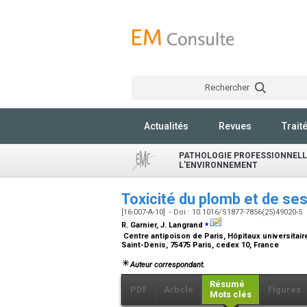
Rechercher
Actualités
Revues
Trait
PATHOLOGIE PROFESSIONNELLE
L'ENVIRONNEMENT
Toxicité du plomb et de se
[16-007-A-10] - Doi : 10.1016/S1877-7856(25)49020-5
⁎
R. Garnier, J. Langrand
Centre antipoison de Paris, Hôpitaux universitair
Saint-Denis, 75475 Paris, cedex 10, France
Auteur correspondant.
Résumé
PDF
Article
Figures
Mots clés