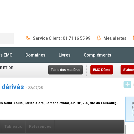
Service Client : 01 71 16 55 99
Mes alertes
Rechercher
és EMC
Domaines
Livres
Compléments
 ET DE
Table des matières
EMC Démo
S'abon
s dérivés
- 22/07/25
es Saint-Louis, Lariboisière, Fernand-Widal, AP-HP, 200, rue du Faubourg-
B
p
L
u
Tableaux
Références