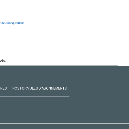
e des surexpositions
vés.
VRES
NOS FORMULES D'ABONNEMENTS