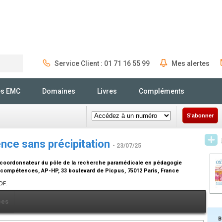
Service Client : 01 71 16 55 99
Mes alertes
Rechercher
és EMC
Domaines
Livres
Compléments
S'abonner
ence sans précipitation
- 23/07/25
, coordonnateur du pôle de la recherche paramédicale en pédagogie
 compétences, AP-HP, 33 boulevard de Picpus, 75012 Paris, France
DF.
ces
B