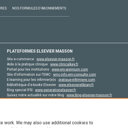
VRES
NOS FORMULES D'ABONNEMENTS
PLATEFORMES ELSEVIER MASSON
Site e-commerce :
www.elsevier-masson.fr
Aide à la pratique clinique :
www.clinicalkey.fr
Portail pour les institutions :
www.em-premium.com
Site d'information sur l'EMC :
emc-info.em-consulte.com
E-learning pour les infirmier(e)s :
pratique-infirmiere.com
Bibliothèque d'e-books Elsevier :
www.elsevierelibrary.fr
Blog special IFSI :
www.generationelsevier.fr
Suivez notre actualité sur notre blog :
www.blog-elsevier-masson.fr
Site d'emploi en santé :
emploisante.com
te work. We may also use additional cookies to