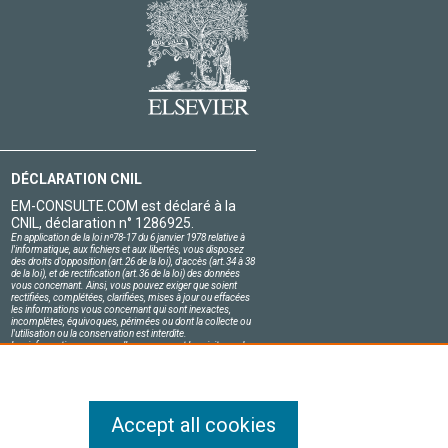
DÉCLARATION CNIL
EM-CONSULTE.COM est déclaré à la
CNIL, déclaration n° 1286925.
En application de la loi nº78-17 du 6 janvier 1978 relative à
l'informatique, aux fichiers et aux libertés, vous disposez
des droits d'opposition (art.26 de la loi), d'accès (art.34 à 38
de la loi), et de rectification (art.36 de la loi) des données
vous concernant. Ainsi, vous pouvez exiger que soient
rectifiées, complétées, clarifiées, mises à jour ou effacées
les informations vous concernant qui sont inexactes,
incomplètes, équivoques, périmées ou dont la collecte ou
l'utilisation ou la conservation est interdite.
Les informations personnelles concernant les visiteurs de
notre site, y compris leur identité, sont confidentielles.
Le responsable du site s'engage sur l'honneur à respecter
les conditions légales de confidentialité applicables en
France et à ne pas divulguer ces informations à des tiers.
Accept all cookies