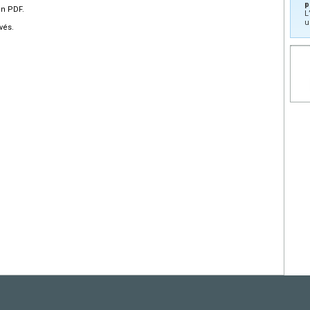
p
en PDF.
L
u
vés.