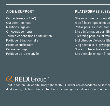
AIDE & SUPPORT
PLATEFORMES ELSE
Contactez-nous / FAQ
Site e-commerce :
www.el
Qui sommes-nous ?
Aide à la pratique clinique
Mentions légales
Portail pour les institution
© - Avertissements
Site d'information sur l'E
Termes et conditions d'utilisation
E-learning pour les infirmi
Politique rédactionnelle
Bibliothèque d'e-books Els
Politique publicitaire
Blog special IFSI :
www.gen
Cookie settings
Suivez notre actualité sur
Politique de la vie privée
Site d'emploi en santé :
e
Tout le contenu de ce site: Copyright © 2026 Elsevier, ses concédants de licence e
de données, a la formation en IA et aux technologies similaires. Pour tout con