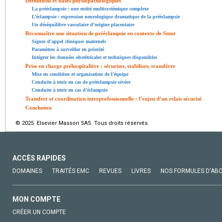
Définitions et bases physiopathologiques
La prééclampsie : une entité multisystémique complexe
L’éclampsie : expression neurologique dramatique de la prééclampsie
Un déséquilibre vasculaire d’origine placentaire
Reconnaître une situation de prééclampsie en contexte de Smur
Signes d’appel cliniques maternels
Paramètres à surveiller en priorité
Intégrer les données obstétricales et techniques disponibles
Prise en charge préhospitalière : sécuriser, stabiliser, transférer
Mise en condition et organisation de l’équipe
Conduite à tenir en cas de prééclampsie sévère
Conduite à tenir en cas d’éclampsie
Transfert et coordination interprofessionnelle : l’enjeu d’un relais sécurisé
Conclusion
© 2025 Elsevier Masson SAS. Tous droits réservés.
ACCÈS RAPIDES
DOMAINES
TRAITÉS EMC
REVUES
LIVRES
NOS FORMULES D'AB
MON COMPTE
CRÉER UN COMPTE