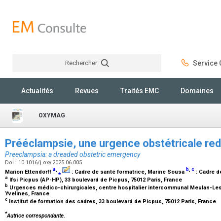
Rechercher
Service C
Rechercher
Actualités
Revues
Traités EMC
Domaines
OXYMAG
Prééclampsie, une urgence obstétricale re
Preeclampsia: a dreaded obstetric emergency
Doi : 10.1016/j.oxy.2025.06.005
a
,
b
,
c
Marion Ettendorff
⁎
:
Cadre de santé formatrice
, Marine Sousa
:
Cadre d
a
Ifsi Picpus (AP-HP), 33 boulevard de Picpus, 75012 Paris, France
b
Urgences médico-chirurgicales, centre hospitalier intercommunal Meulan-Les 
Yvelines, France
c
Institut de formation des cadres, 33 boulevard de Picpus, 75012 Paris, France
*
Autrice correspondante.