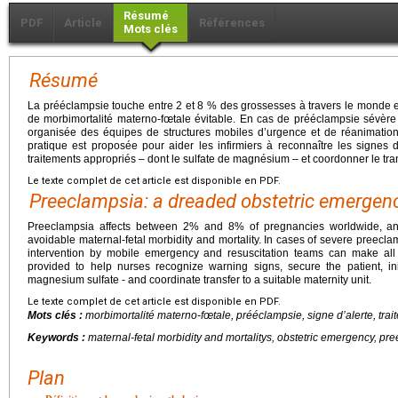
Résumé
PDF
Article
Références
Mots clés
Résumé
La prééclampsie touche entre 2 et 8 % des grossesses à travers le monde 
de morbimortalité materno-fœtale évitable. En cas de prééclampsie sévère o
organisée des équipes de structures mobiles d’urgence et de réanimation 
pratique est proposée pour aider les infirmiers à reconnaître les signes d’a
traitements appropriés – dont le sulfate de magnésium – et coordonner le tra
Le texte complet de cet article est disponible en PDF.
Preeclampsia: a dreaded obstetric emergen
Preeclampsia affects between 2% and 8% of pregnancies worldwide, a
avoidable maternal-fetal morbidity and mortality. In cases of severe preecla
intervention by mobile emergency and resuscitation teams can make all 
provided to help nurses recognize warning signs, secure the patient, ini
magnesium sulfate - and coordinate transfer to a suitable maternity unit.
Le texte complet de cet article est disponible en PDF.
Mots clés :
morbimortalité materno-fœtale, prééclampsie, signe d’alerte, trai
Keywords :
maternal-fetal morbidity and mortalitys, obstetric emergency, pr
Plan