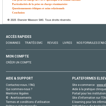
Particularités de la prise en charge réanimatoire
Questionnements éthiques et soins relationnels
Conclusion
© 2025 Elsevier Masson SAS. Tous droits réservés.
ACCÈS RAPIDES
DOMAINES
TRAITÉS EMC
REVUES
LIVRES
NOS FORMULES D'AB
MON COMPTE
CRÉER UN COMPTE
AIDE & SUPPORT
PLATEFORMES ELSE
Contactez-nous / FAQ
Site e-commerce :
www.el
Qui sommes-nous ?
Aide à la pratique clinique
Mentions légales
Portail pour les institution
© - Avertissements
Site d'information sur l'E
Termes et conditions d'utilisation
E-learning pour les infirmi