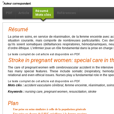
*
Auteur correspondant.
Résumé
PDF
Article
Références
Mots clés
Résumé
La prise en soins, en service de réanimation, de la femme enceinte avec ac
situation courante, mais comporte de nombreuses particularités. Ces der
qu’ils soient somatiques (défaillances respiratoires, hémodynamiques, neur
d’ordre éthique. L’infirmier joue un rôle fondamental dans la prise en charge 
Le texte complet de cet article est disponible en PDF.
Stroke in pregnant women: special care in th
The care of pregnant women with cerebrovascular accident in the intensive 
has many special features. These include somatic (respiratory, hemodyn
relational and even ethical issues. Nurses play a fundamental role in the spe
Le texte complet de cet article est disponible en PDF.
Mots clés :
accident vasculaire cérébral, femme enceinte, réanimation, soins 
Keywords :
nursing care, pregnant women, resuscitation, stroke
Plan
Une prise en soins similaire à celle de la population générale
Une prise en charge de l’AVC spécifique à la femme enceinte