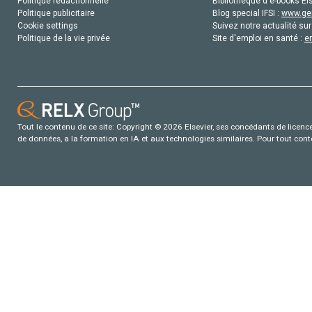
Politique rédactionnelle
Bibliothèque d'e-books Els
Politique publicitaire
Blog special IFSI :
www.gen
Cookie settings
Suivez notre actualité sur
Politique de la vie privée
Site d'emploi en santé :
e
Tout le contenu de ce site: Copyright © 2026 Elsevier, ses concédants de licence e
de données, a la formation en IA et aux technologies similaires. Pour tout con