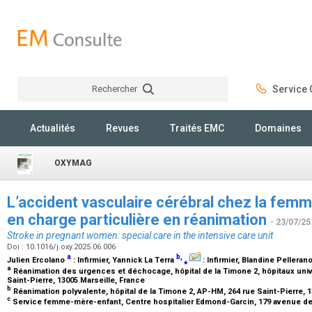
Rechercher
Service C
Rechercher
Actualités
Revues
Traités EMC
Domaines
OXYMAG
L’accident vasculaire cérébral chez la femm
en charge particulière en réanimation
- 23/07/25
Stroke in pregnant women: special care in the intensive care unit
Doi : 10.1016/j.oxy.2025.06.006
a
b
,
Julien Ercolano
:
Infirmier
, Yannick La Terra
⁎
:
Infirmier
, Blandine Pelleran
a
Réanimation des urgences et déchocage, hôpital de la Timone 2, hôpitaux unive
Saint-Pierre, 13005 Marseille, France
b
Réanimation polyvalente, hôpital de la Timone 2, AP-HM, 264 rue Saint-Pierre, 
c
Service femme-mère-enfant, Centre hospitalier Edmond-Garcin, 179 avenue d