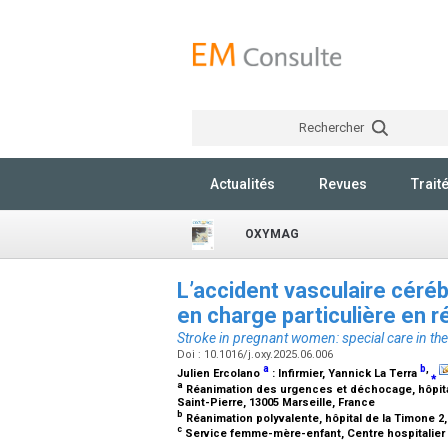
Rechercher
Actualités
Revues
Trait
OXYMAG
L’accident vasculaire céréb
en charge particulière en 
Stroke in pregnant women: special care in the 
Doi : 10.1016/j.oxy.2025.06.006
a
b
,
Julien Ercolano
:
Infirmier
, Yannick La Terra
⁎
a
Réanimation des urgences et déchocage, hôpital 
Saint-Pierre, 13005 Marseille, France
b
Réanimation polyvalente, hôpital de la Timone 2,
c
Service femme-mère-enfant, Centre hospitalier