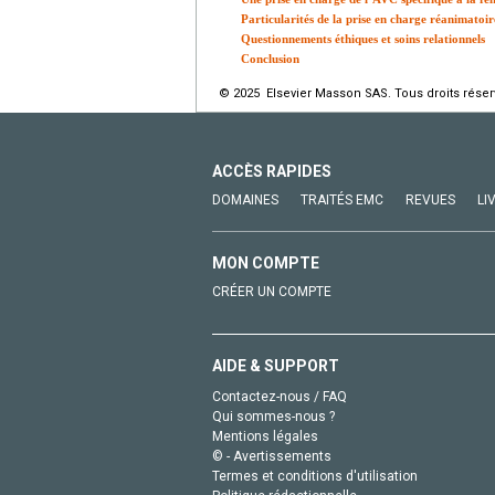
Particularités de la prise en charge réanimatoir
Questionnements éthiques et soins relationnels
Conclusion
© 2025 Elsevier Masson SAS. Tous droits réser
ACCÈS RAPIDES
DOMAINES
TRAITÉS EMC
REVUES
LI
MON COMPTE
CRÉER UN COMPTE
AIDE & SUPPORT
Contactez-nous / FAQ
Qui sommes-nous ?
Mentions légales
© - Avertissements
Termes et conditions d'utilisation