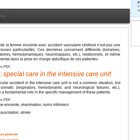
p
L
u
ces
, de la femme enceinte avec accident vasculaire cérébral n’est pas une
euses particularités. Ces dernières concernent différents domaines,
ratoires, hémodynamiques, neurologiques, etc.), relationnels, et même
amental dans la prise en charge spécifique de ces patientes.
en PDF.
special care in the intensive care unit
lar accident in the intensive care unit is not a common situation, but
omatic (respiratory, hemodynamic and neurological failures, etc.),
y a fundamental role in the specific management of these patients.
en PDF.
e enceinte, réanimation, soins infirmiers
uscitation, stroke
tion générale
emme enceinte