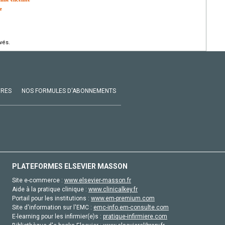
e
vés.
VRES
NOS FORMULES D'ABONNEMENTS
PLATEFORMES ELSEVIER MASSON
Site e-commerce :
www.elsevier-masson.fr
Aide à la pratique clinique :
www.clinicalkey.fr
Portail pour les institutions :
www.em-premium.com
Site d'information sur l'EMC :
emc-info.em-consulte.com
E-learning pour les infirmier(e)s :
pratique-infirmiere.com