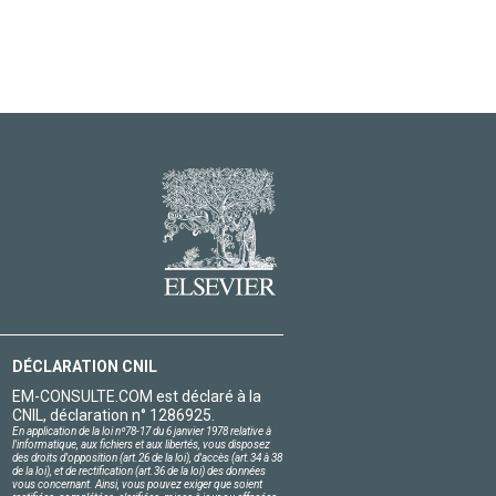
DÉCLARATION CNIL
EM-CONSULTE.COM est déclaré à la
CNIL, déclaration n° 1286925.
En application de la loi nº78-17 du 6 janvier 1978 relative à
l'informatique, aux fichiers et aux libertés, vous disposez
des droits d'opposition (art.26 de la loi), d'accès (art.34 à 38
de la loi), et de rectification (art.36 de la loi) des données
vous concernant. Ainsi, vous pouvez exiger que soient