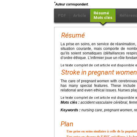
*
Auteur correspondant.
Résumé
PDF
Article
Référen
Mots clés
Résumé
La prise en soins, en service de réanimation
situation courante, mais comporte de nombr
qu’ils soient somatiques (défaillances respi
d’ordre éthique. L’infirmier joue un rôle fond
Le texte complet de cet article est disponible 
Stroke in pregnant women: 
The care of pregnant women with cerebrovascu
has many special features. These include s
relational and even ethical issues. Nurses pla
Le texte complet de cet article est disponible 
Mots clés :
accident vasculaire cérébral, femm
Keywords :
nursing care, pregnant women, res
Plan
Une prise en soins similaire à celle de la popula
Une prise en charge de l’AVC spécifique à la f