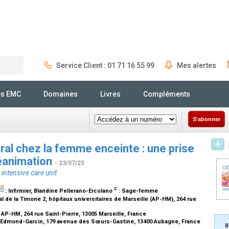
Service Client : 01 71 16 55 99
Mes alertes
Rechercher
és EMC
Domaines
Livres
Compléments
S'abonner
ral chez la femme enceinte : une prise
réanimation
- 23/07/25
intensive care unit
c
:
Infirmier
, Blandine Pellerano-Ercolano
:
Sage-femme
de la Timone 2, hôpitaux universitaires de Marseille (AP-HM), 264 rue
 AP-HM, 264 rue Saint-Pierre, 13005 Marseille, France
 Edmond-Garcin, 179 avenue des Sœurs-Gastine, 13400 Aubagne, France
B