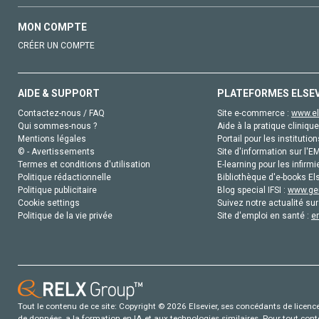
MON COMPTE
CRÉER UN COMPTE
AIDE & SUPPORT
PLATEFORMES ELSE
Contactez-nous / FAQ
Site e-commerce :
www.el
Qui sommes-nous ?
Aide à la pratique clinique
Mentions légales
Portail pour les institution
© - Avertissements
Site d'information sur l'E
Termes et conditions d'utilisation
E-learning pour les infirmi
Politique rédactionnelle
Bibliothèque d'e-books Els
Politique publicitaire
Blog special IFSI :
www.gen
Cookie settings
Suivez notre actualité sur
Politique de la vie privée
Site d'emploi en santé :
e
Tout le contenu de ce site: Copyright © 2026 Elsevier, ses concédants de licence e
de données, a la formation en IA et aux technologies similaires. Pour tout con