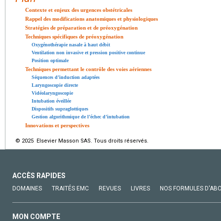
Contexte et enjeux des urgences obstétricales
Rappel des modifications anatomiques et physiologiques
Stratégies de préparation et de préoxygénation
Techniques spécifiques de préoxygénation
Oxygénothérapie nasale à haut débit
Ventilation non invasive et pression positive continue
Position optimale
Techniques permettant le contrôle des voies aériennes
Séquences d’induction adaptées
Laryngoscopie directe
Vidéolaryngoscopie
Intubation éveillée
Dispositifs supraglottiques
Gestion algorithmique de l’échec d’intubation
Innovations et perspectives
© 2025 Elsevier Masson SAS. Tous droits réservés.
ACCÈS RAPIDES
DOMAINES
TRAITÉS EMC
REVUES
LIVRES
NOS FORMULES D'AB
MON COMPTE