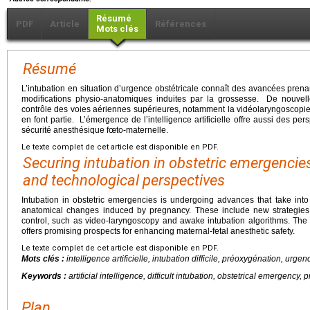
Résumé
PDF
Article
Références
Mots clés
Résumé
L’intubation en situation d’urgence obstétricale connaît des avancées pren
modifications physio-anatomiques induites par la grossesse. De nouvell
contrôle des voies aériennes supérieures, notamment la vidéolaryngoscopie e
en font partie. L’émergence de l’intelligence artificielle offre aussi des pe
sécurité anesthésique fœto-maternelle.
Le texte complet de cet article est disponible en PDF.
Securing intubation in obstetric emergencies
and technological perspectives
Intubation in obstetric emergencies is undergoing advances that take into 
anatomical changes induced by pregnancy. These include new strategies
control, such as video-laryngoscopy and awake intubation algorithms. The e
offers promising prospects for enhancing maternal-fetal anesthetic safety.
Le texte complet de cet article est disponible en PDF.
Mots clés :
intelligence artificielle, intubation difficile, préoxygénation, urg
Keywords :
artificial intelligence, difficult intubation, obstetrical emergenc
Plan