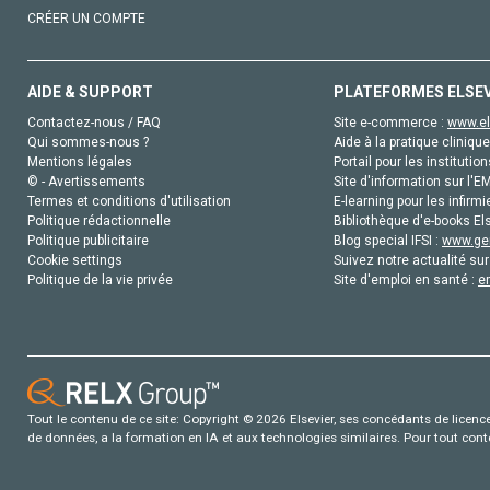
CRÉER UN COMPTE
AIDE & SUPPORT
PLATEFORMES ELSE
Contactez-nous / FAQ
Site e-commerce :
www.el
Qui sommes-nous ?
Aide à la pratique clinique
Mentions légales
Portail pour les institution
© - Avertissements
Site d'information sur l'E
Termes et conditions d'utilisation
E-learning pour les infirmi
Politique rédactionnelle
Bibliothèque d'e-books Els
Politique publicitaire
Blog special IFSI :
www.gen
Cookie settings
Suivez notre actualité sur
Politique de la vie privée
Site d'emploi en santé :
e
Tout le contenu de ce site: Copyright © 2026 Elsevier, ses concédants de licence e
de données, a la formation en IA et aux technologies similaires. Pour tout con