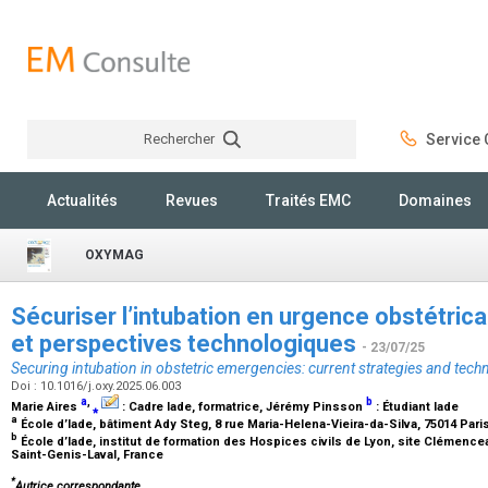
Rechercher
Service C
Rechercher
Actualités
Revues
Traités EMC
Domaines
OXYMAG
Sécuriser l’intubation en urgence obstétrical
et perspectives technologiques
- 23/07/25
Securing intubation in obstetric emergencies: current strategies and tech
Doi : 10.1016/j.oxy.2025.06.003
a
,
b
Marie Aires
⁎
:
Cadre Iade, formatrice
, Jérémy Pinsson
:
Étudiant Iade
a
École d’Iade, bâtiment Ady Steg, 8 rue Maria-Helena-Vieira-da-Silva, 75014 Pari
b
École d’Iade, institut de formation des Hospices civils de Lyon, site Clémen
Saint-Genis-Laval, France
*
Autrice correspondante.