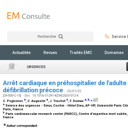
Rechercher
Service C
Rechercher
Actualités
Revues
Traités EMC
Domaines
URGENCES
Arrêt cardiaque en préhospitalier de l'adulte 
défibrillation précoce
- 25/07/25
[24-000-C-15] - Doi : 10.1016/S1241-8234(25)51012-X
a
a
a
a
,
b
,
⁎
C. Pognonec
, C. Augustin
, J. Truchot
, F. Dumas
a
Service des urgences - Smur, Cochin - Hôtel Dieu, AP-HP, Université Paris Cit
Paris, France
b
Paris cardiovascular research center (PARCC), Centre d'expertise mort subite, 
France
Auteur correspondant.