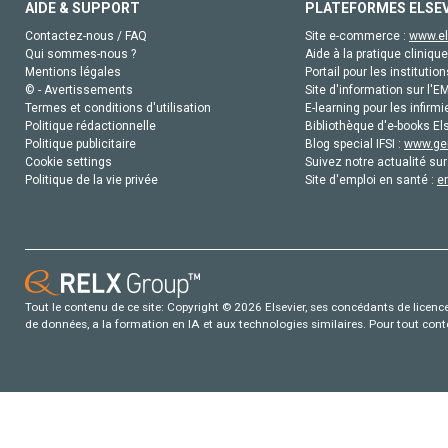
AIDE & SUPPORT
PLATEFORMES ELSE
Contactez-nous / FAQ
Site e-commerce :
www.el
Qui sommes-nous ?
Aide à la pratique clinique
Mentions légales
Portail pour les institution
© - Avertissements
Site d'information sur l'E
Termes et conditions d'utilisation
E-learning pour les infirmi
Politique rédactionnelle
Bibliothèque d'e-books Els
Politique publicitaire
Blog special IFSI :
www.gen
Cookie settings
Suivez notre actualité sur
Politique de la vie privée
Site d'emploi en santé :
e
Tout le contenu de ce site: Copyright © 2026 Elsevier, ses concédants de licence e
de données, a la formation en IA et aux technologies similaires. Pour tout con