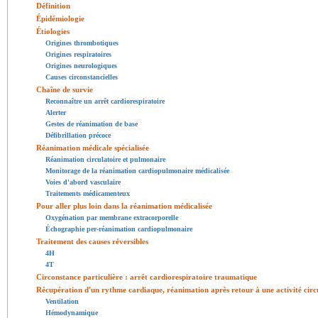
Définition
Épidémiologie
Étiologies
Origines thrombotiques
Origines respiratoires
Origines neurologiques
Causes circonstancielles
Chaîne de survie
Reconnaître un arrêt cardiorespiratoire
Alerter
Gestes de réanimation de base
Défibrillation précoce
Réanimation médicale spécialisée
Réanimation circulatoire et pulmonaire
Monitorage de la réanimation cardiopulmonaire médicalisée
Voies d'abord vasculaire
Traitements médicamenteux
Pour aller plus loin dans la réanimation médicalisée
Oxygénation par membrane extracorporelle
Échographie per-réanimation cardiopulmonaire
Traitement des causes réversibles
4H
4T
Circonstance particulière : arrêt cardiorespiratoire traumatique
Récupération d'un rythme cardiaque, réanimation après retour à une activité circ
Ventilation
Hémodynamique