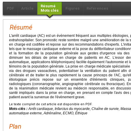
Résumé
PDF
Article
Figures
Références
Mots clés
Résumé
L'arrêt cardiaque (AC) est un évènement fréquent aux multiples étiologies, p
extrahospitalier. Son pronostic reste sombre malgré une amélioration de la s
en charge est codifiée et repose sur des recommandations d'experts. L'init
tels que le massage cardiaque externe et la pose du défibrillateur conditionne
et la formation de la population générale aux gestes d'urgence via des
diminuer les délais de prise en charge de patients en AC. L'essor des 
automatique, applications téléphoniques) facilite également l'autonomie et l
témoins de la population générale. La prise en charge médicale spécialisée
via des drogues vasoactives, potentialiser la ventilation du patient afin 
cérébrale et de traiter le plus rapidement la cause princeps de l'AC, qu'el
étiologique précis repose sur un ensemble d'éléments cliniques, pa
radiologiques (coronarographie, angiographie cérébrale ou thoracique). En c
de la réanimation médicale revient au médecin responsable, en discussion
santé impliqués dans la prise en charge, en prenant en compte l'avis des 
patient avant la survenue de l'évènement grave.
Le texte complet de cet article est disponible en PDF.
Mots-clés :
Arrêt cardiaque, Infarctus du myocarde, Chaîne de survie, Massa
automatique externe, Adrénaline, ECMO, Éthique
Plan