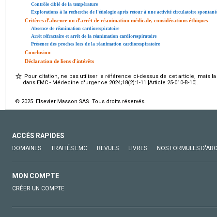
Contrôle ciblé de la température
Explorations à la recherche de l'étiologie après retour à une activité circulatoire spontané
Critères d'absence ou d'arrêt de réanimation médicale, considérations éthiques
Absence de réanimation cardiorespiratoire
Arrêt réfractaire et arrêt de la réanimation cardiorespiratoire
Présence des proches lors de la réanimation cardiorespiratoire
Conclusion
Déclaration de liens d'intérêts
Pour citation, ne pas utiliser la référence ci-dessus de cet article, mais l
dans EMC - Médecine d'urgence 2024;18(2):1-11 [Article 25-010-B-10].
© 2025 Elsevier Masson SAS. Tous droits réservés.
ACCÈS RAPIDES
DOMAINES
TRAITÉS EMC
REVUES
LIVRES
NOS FORMULES D'AB
MON COMPTE
CRÉER UN COMPTE