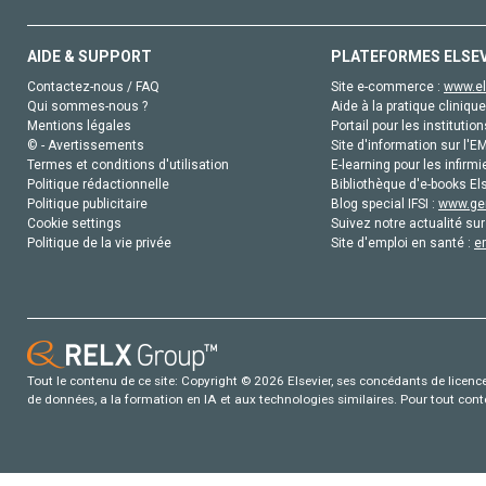
AIDE & SUPPORT
PLATEFORMES ELSE
Contactez-nous / FAQ
Site e-commerce :
www.el
Qui sommes-nous ?
Aide à la pratique clinique
Mentions légales
Portail pour les institution
© - Avertissements
Site d'information sur l'E
Termes et conditions d'utilisation
E-learning pour les infirmi
Politique rédactionnelle
Bibliothèque d'e-books Els
Politique publicitaire
Blog special IFSI :
www.gen
Cookie settings
Suivez notre actualité sur
Politique de la vie privée
Site d'emploi en santé :
e
Tout le contenu de ce site: Copyright © 2026 Elsevier, ses concédants de licence e
de données, a la formation en IA et aux technologies similaires. Pour tout con