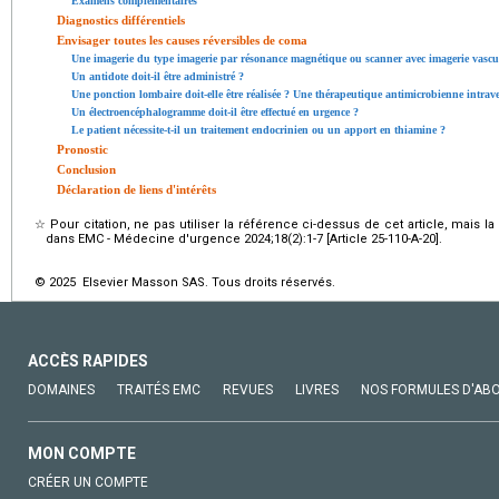
Examens complémentaires
Diagnostics différentiels
Envisager toutes les causes réversibles de coma
Une imagerie du type imagerie par résonance magnétique ou scanner avec imagerie vasculai
Un antidote doit-il être administré ?
Une ponction lombaire doit-elle être réalisée ? Une thérapeutique antimicrobienne intravei
Un électroencéphalogramme doit-il être effectué en urgence ?
Le patient nécessite-t-il un traitement endocrinien ou un apport en thiamine ?
Pronostic
Conclusion
Déclaration de liens d'intérêts
☆
Pour citation, ne pas utiliser la référence ci-dessus de cet article, mais l
dans EMC - Médecine d'urgence 2024;18(2):1-7 [Article 25-110-A-20].
© 2025 Elsevier Masson SAS. Tous droits réservés.
ACCÈS RAPIDES
DOMAINES
TRAITÉS EMC
REVUES
LIVRES
NOS FORMULES D'AB
MON COMPTE
CRÉER UN COMPTE