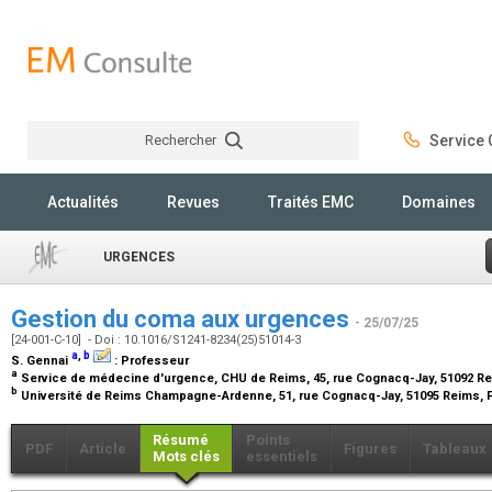
Rechercher
Service C
Rechercher
Actualités
Revues
Traités EMC
Domaines
URGENCES
Gestion du coma aux urgences
- 25/07/25
[24-001-C-10] - Doi : 10.1016/S1241-8234(25)51014-3
a
,
b
S. Gennai
:
Professeur
a
Service de médecine d'urgence, CHU de Reims, 45, rue Cognacq-Jay, 51092 R
b
Université de Reims Champagne-Ardenne, 51, rue Cognacq-Jay, 51095 Reims, 
Résumé
Points
PDF
Article
Figures
Tableaux
Mots clés
essentiels