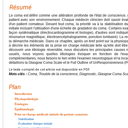
Résumé
Le coma est défini comme une altération profonde de l'état de conscience, 
patient avec son environnement. Chaque médecin clinicien doit savoir évalu
d'un patient comateux. Devant tout coma, la priorité va à la stabilisation d
initiale incluant l'utilisation d'une échelle de gradation du coma. Certains
façon systématique (électrocardiogramme et biologie), d'autres sont indiqu
résonance magnétique, électroencéphalogramme, ponction lombaire). La rec
la démarche médicale. Dans ce chapitre, après un bref point sur la physio
à décrire les éléments de la prise en charge médicale telle qu'elle doit ê
découvrir une étiologie réversible, nous discutons les principales causes 
usuels, nous voyons quelles étiologies évoquer en fonction de l'ex
complémentaires, nous faisons le lien entre l'examen neurologique et la locali
détaillons la Glasgow Coma Scale et le Full Outline of UnResponsiveness (
Le texte complet de cet article est disponible en PDF.
Mots-clés :
Coma, Trouble de la conscience, Diagnostic, Glasgow Coma Sc
Plan
Introduction
Physiopathologie
Étiologies
Épidémiologie
Prise en charge médicale initiale du patient comateux
Stabilisation
Évaluation clinique initiale