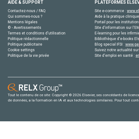
AIDE & SUPPORT
PLATEFORMES ELSE
Contactez-nous / FAQ
Site e-commerce :
www.el
Qui sommes-nous ?
Aide à la pratique clinique
Mentions légales
Portail pour les institution
© - Avertissements
Site d'information sur l'E
Termes et conditions d'utilisation
E-learning pour les infirmi
Politique rédactionnelle
Bibliothèque d'e-books Els
Politique publicitaire
Blog special IFSI :
www.gen
Cookie settings
Suivez notre actualité sur
Politique de la vie privée
Site d'emploi en santé :
e
Tout le contenu de ce site: Copyright © 2026 Elsevier, ses concédants de licence e
de données, a la formation en IA et aux technologies similaires. Pour tout con