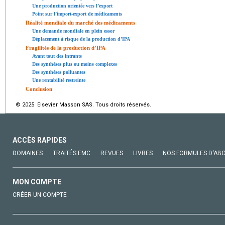
Une production orientée vers l’export
Point sur l’import-export de médicaments
Réalité mondiale du marché des médicaments
Une demande mondiale en plein essor
Déplacement à risque de la production d’IPA
Fragilités de la production d’IPA
Avant tout des intrants
Des synthèses plus ou moins complexes
Des synthèses polluantes
Une rentabilité restreinte
Conclusion
© 2025 Elsevier Masson SAS. Tous droits réservés.
ACCÈS RAPIDES
DOMAINES
TRAITÉS EMC
REVUES
LIVRES
NOS FORMULES D'AB
MON COMPTE
CRÉER UN COMPTE