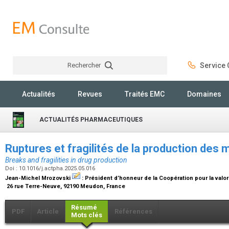
Rechercher
Service C
Rechercher
Actualités
Revues
Traités EMC
Domaines
ACTUALITÉS PHARMACEUTIQUES
Ruptures et fragilités de la production de
Breaks and fragilities in drug production
Doi : 10.1016/j.actpha.2025.05.016
Jean-Michel Mrozovski
:
Président d’honneur de la Coopération pour la valori
26 rue Terre-Neuve, 92190 Meudon, France
Résumé
PDF
Article
Références
Mots clés