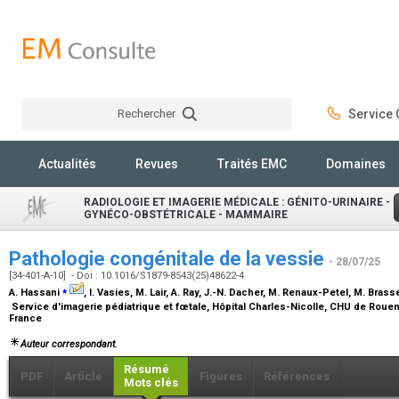
Rechercher
Service C
Rechercher
Actualités
Revues
Traités EMC
Domaines
RADIOLOGIE ET IMAGERIE MÉDICALE : GÉNITO-URINAIRE -
GYNÉCO-OBSTÉTRICALE - MAMMAIRE
Pathologie congénitale de la vessie
- 28/07/25
[34-401-A-10] - Doi : 10.1016/S1879-8543(25)48622-4
⁎
A. Hassani
, I. Vasies, M. Lair, A. Ray, J.-N. Dacher, M. Renaux-Petel, M. Brass
Service d'imagerie pédiatrique et fœtale, Hôpital Charles-Nicolle, CHU de Roue
France
Auteur correspondant.
Résumé
PDF
Article
Figures
Références
Mots clés