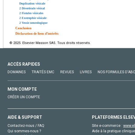
Duplication vésicale
2 Diverticule vésical
2 Fistules vésicales
2 Exstrophie vésicale
2 Vessie neurologique
Conclusion
Déclaration de liens d'intérêts
© 2025 Elsevier Masson SAS. Tous droits réservés.
ACCÈS RAPIDES
DOMAINES
TRAITÉS EMC
REVUES
LIVRES
NOS FORMULES D'AB
MON COMPTE
CRÉER UN COMPTE
AIDE & SUPPORT
PLATEFORMES ELSE
Contactez-nous / FAQ
Site e-commerce :
www.el
Qui sommes-nous ?
Aide à la pratique clinique