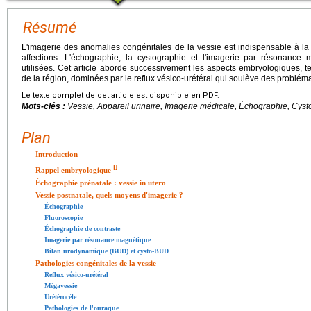
Résumé
L'imagerie des anomalies congénitales de la vessie est indispensable à l
affections. L'échographie, la cystographie et l'imagerie par résonance
utilisées. Cet article aborde successivement les aspects embryologiques, t
de la région, dominées par le reflux vésico-urétéral qui soulève des problé
Le texte complet de cet article est disponible en PDF.
Mots-clés :
Vessie, Appareil urinaire, Imagerie médicale, Échographie, Cys
Plan
Introduction
[
]
Rappel embryologique
Échographie prénatale : vessie in utero
Vessie postnatale, quels moyens d'imagerie ?
Échographie
Fluoroscopie
Échographie de contraste
Imagerie par résonance magnétique
Bilan urodynamique (BUD) et cysto-BUD
Pathologies congénitales de la vessie
Reflux vésico-urétéral
Mégavessie
Urétérocèle
Pathologies de l'ouraque