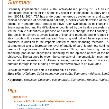
Summary
Gradually implemented since 2004, activity-based pricing or T2A has
healthcare institutions for the short-stay sector in its medicine, surgery a
from 2004 to 2024, T2A has undergone numerous developments and adaptat
clinical description of hospitalized patients, a better characterization of the
pricing of homogeneous groups of stays. After two decades of financing b
financing method and the difficulties encountered by the healthcare system a
led the public authorities to propose and initiate a change in the financing
The aim is to achieve a diversification of financing methods and to reduce th
stay hospitals. It is assumed that each financing method will have a positiv
practices in addition to the impacts related to other financing methods. 
strengthened aim to increase the level of quality of care, to promote continu
needs of populations in different territories. Thus, new financing met
financing, population allocations, financing for the episode of care or the h
objectives. The balance between the complexity of implementation mechani
impact of the coexistence of different financing methods will be two issues 
pursued through these funding developments will have to be evaluated.
Le texte complet de cet article est disponible en PDF.
Mots clés :
Hôpitaux, Coûts et analyse des coûts, Économie médicale, Santé
Keywords :
Hospitals, Costs and cost analysis, Economics, Medical, Public he
Plan
Introduction
Les années T2A : le temps des adaptations techniques
L’évolution des outils de la T2A
Le bilan contrasté de la T2A