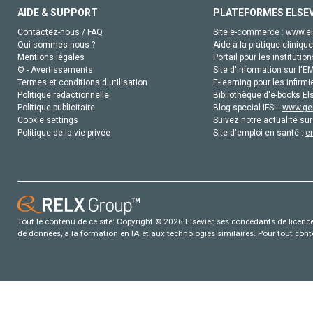
AIDE & SUPPORT
PLATEFORMES ELSE
Contactez-nous / FAQ
Site e-commerce :
www.el
Qui sommes-nous ?
Aide à la pratique clinique
Mentions légales
Portail pour les institution
© - Avertissements
Site d'information sur l'E
Termes et conditions d'utilisation
E-learning pour les infirmi
Politique rédactionnelle
Bibliothèque d'e-books Els
Politique publicitaire
Blog special IFSI :
www.gen
Cookie settings
Suivez notre actualité sur
Politique de la vie privée
Site d'emploi en santé :
e
Tout le contenu de ce site: Copyright © 2026 Elsevier, ses concédants de licence e
de données, a la formation en IA et aux technologies similaires. Pour tout con