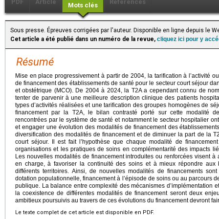
PDF
Article
Références
Mots clés
Sous presse. Épreuves corrigées par l'auteur. Disponible en ligne depuis le
Cet article a été publié dans un numéro de la revue,
cliquez ici pour y acc
Résumé
Mise en place progressivement à partir de 2004, la tarification à l’activité 
de financement des établissements de santé pour le secteur court séjour d
et obstétrique (MCO). De 2004 à 2024, la T2A a cependant connu de nomb
tenter de parvenir à une meilleure description clinique des patients hospita
types d’activités réalisées et une tarification des groupes homogènes de s
financement par la T2A, le bilan contrasté porté sur cette modalité de
rencontrées par le système de santé et notamment le secteur hospitalier on
et engager une évolution des modalités de financement des établissements 
diversification des modalités de financement et de diminuer la part de la 
court séjour. Il est fait l’hypothèse que chaque modalité de financement
organisations et les pratiques de soins en complémentarité des impacts li
Les nouvelles modalités de financement introduites ou renforcées visent à a
en charge, à favoriser la continuité des soins et à mieux répondre aux
différents territoires. Ainsi, de nouvelles modalités de financements son
dotation populationnelle, financement à l’épisode de soins ou au parcours de
publique. La balance entre complexité des mécanismes d’implémentation et r
la coexistence de différentes modalités de financement seront deux enjeu
ambitieux poursuivis au travers de ces évolutions du financement devront fair
Le texte complet de cet article est disponible en PDF.