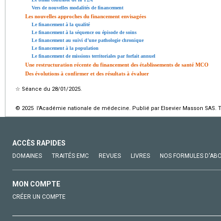
Vers de nouvelles modalités de financement
Les nouvelles approches du financement envisagées
Le financement à la qualité
Le financement à la séquence ou épisode de soins
Le financement au suivi d’une pathologie chronique
Le financement à la population
Le financement de missions territoriales par forfait annuel
Une restructuration récente du financement des établissements de santé MCO
Des évolutions à confirmer et des résultats à évaluer
☆
Séance du 28/01/2025.
© 2025 l'Académie nationale de médecine. Publié par Elsevier Masson SAS. To
ACCÈS RAPIDES
DOMAINES
TRAITÉS EMC
REVUES
LIVRES
NOS FORMULES D'AB
MON COMPTE
CRÉER UN COMPTE