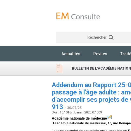
Rechercher
Actualités
Revues
Trait
BULLETIN DE L'ACADÉMIE NATIO
Addendum au Rapport 25-08
passage à l’âge adulte : am
d’accomplir ses projets de 
913
- 30/07/25
Doi : 10.1016/j.banm.2025.07.009
Académie nationale de médecine
Académie nationale de médecine, 16, rue Bonapar
Le texte complet de cet article est disponible en P