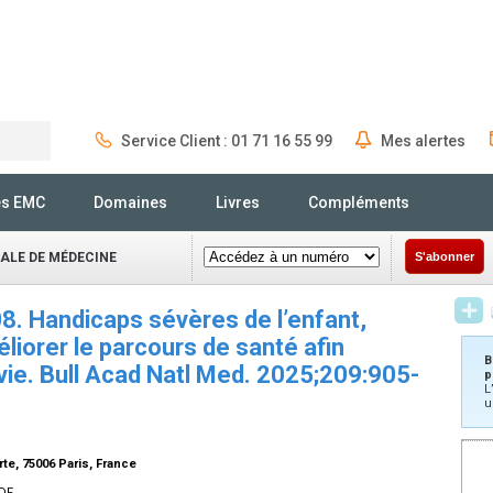
Service Client : 01 71 16 55 99
Mes alertes
Rechercher
és EMC
Domaines
Livres
Compléments
NALE DE MÉDECINE
S'abonner
. Handicaps sévères de l’enfant,
éliorer le parcours de santé afin
B
vie. Bull Acad Natl Med. 2025;209:905-
p
L
u
te, 75006 Paris, France
DF.