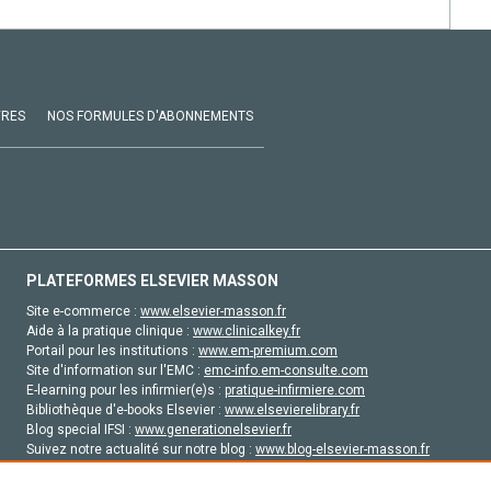
VRES
NOS FORMULES D'ABONNEMENTS
PLATEFORMES ELSEVIER MASSON
Site e-commerce :
www.elsevier-masson.fr
Aide à la pratique clinique :
www.clinicalkey.fr
Portail pour les institutions :
www.em-premium.com
Site d'information sur l'EMC :
emc-info.em-consulte.com
E-learning pour les infirmier(e)s :
pratique-infirmiere.com
Bibliothèque d'e-books Elsevier :
www.elsevierelibrary.fr
Blog special IFSI :
www.generationelsevier.fr
Suivez notre actualité sur notre blog :
www.blog-elsevier-masson.fr
Site d'emploi en santé :
emploisante.com