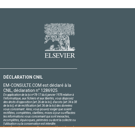
DÉCLARATION CNIL
EM-CONSULTE.COM est déclaré à la
CNIL, déclaration n° 1286925.
En application de la loi nº78-17 du 6 janvier 1978 relative à
l'informatique, aux fichiers et aux libertés, vous disposez
des droits d'opposition (art.26 de la loi), d'accès (art.34 à 38
de la loi), et de rectification (art.36 de la loi) des données
vous concernant. Ainsi, vous pouvez exiger que soient
rectifiées, complétées, clarifiées, mises à jour ou effacées
les informations vous concernant qui sont inexactes,
incomplètes, équivoques, périmées ou dont la collecte ou
l'utilisation ou la conservation est interdite.
Les informations personnelles concernant les visiteurs de
notre site, y compris leur identité, sont confidentielles.
Le responsable du site s'engage sur l'honneur à respecter