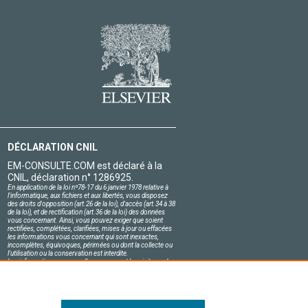
DÉCLARATION CNIL
EM-CONSULTE.COM est déclaré à la
CNIL, déclaration n° 1286925.
En application de la loi nº78-17 du 6 janvier 1978 relative à
l'informatique, aux fichiers et aux libertés, vous disposez
des droits d'opposition (art.26 de la loi), d'accès (art.34 à 38
de la loi), et de rectification (art.36 de la loi) des données
vous concernant. Ainsi, vous pouvez exiger que soient
rectifiées, complétées, clarifiées, mises à jour ou effacées
les informations vous concernant qui sont inexactes,
incomplètes, équivoques, périmées ou dont la collecte ou
l'utilisation ou la conservation est interdite.
Les informations personnelles concernant les visiteurs de
notre site, y compris leur identité, sont confidentielles.
Le responsable du site s'engage sur l'honneur à respecter
les conditions légales de confidentialité applicables en
France et à ne pas divulguer ces informations à des tiers.