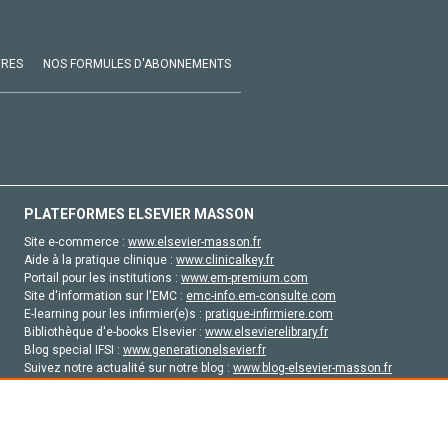
VRES
NOS FORMULES D'ABONNEMENTS
PLATEFORMES ELSEVIER MASSON
Site e-commerce :
www.elsevier-masson.fr
Aide à la pratique clinique :
www.clinicalkey.fr
Portail pour les institutions :
www.em-premium.com
Site d'information sur l'EMC :
emc-info.em-consulte.com
E-learning pour les infirmier(e)s :
pratique-infirmiere.com
Bibliothèque d'e-books Elsevier :
www.elsevierelibrary.fr
Blog special IFSI :
www.generationelsevier.fr
Suivez notre actualité sur notre blog :
www.blog-elsevier-masson.fr
Site d'emploi en santé :
emploisante.com