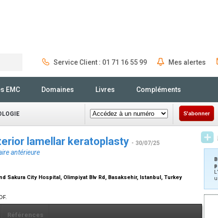
Service Client : 01 71 16 55 99
Mes alertes
Rechercher
és EMC
Domaines
Livres
Compléments
OLOGIE
S'abonner
terior lamellar keratoplasty
- 30/07/25
aire antérieure
B
p
L
 Sakura City Hospital, Olimpiyat Blv Rd, Basaksehir, Istanbul, Turkey
u
DF.
Références