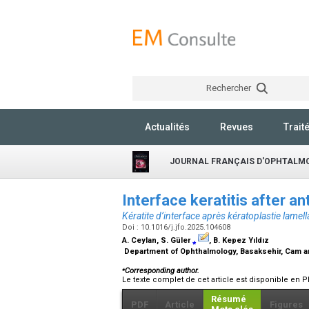
Rechercher
Actualités
Revues
Trait
JOURNAL FRANÇAIS D'OPHTALM
Interface keratitis after an
Kératite d’interface après kératoplastie lamell
Doi : 10.1016/j.jfo.2025.104608
A. Ceylan, S. Güler
⁎
, B. Kepez Yıldız
Department of Ophthalmology, Basaksehir, Cam and
⁎
Corresponding author.
Le texte complet de cet article est disponible en P
Résumé
PDF
Article
Figures