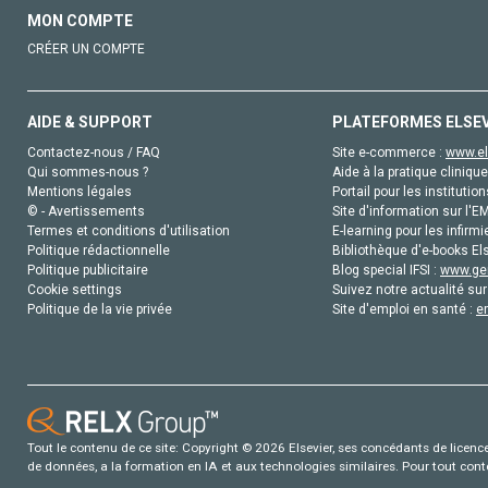
MON COMPTE
CRÉER UN COMPTE
AIDE & SUPPORT
PLATEFORMES ELSE
Contactez-nous / FAQ
Site e-commerce :
www.el
Qui sommes-nous ?
Aide à la pratique clinique
Mentions légales
Portail pour les institution
© - Avertissements
Site d'information sur l'E
Termes et conditions d'utilisation
E-learning pour les infirmi
Politique rédactionnelle
Bibliothèque d'e-books Els
Politique publicitaire
Blog special IFSI :
www.gen
Cookie settings
Suivez notre actualité sur
Politique de la vie privée
Site d'emploi en santé :
e
Tout le contenu de ce site: Copyright © 2026 Elsevier, ses concédants de licence e
de données, a la formation en IA et aux technologies similaires. Pour tout con