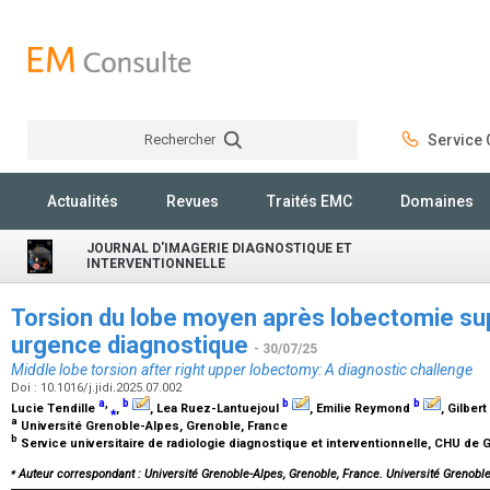
Rechercher
Service C
Rechercher
Actualités
Revues
Traités EMC
Domaines
JOURNAL D'IMAGERIE DIAGNOSTIQUE ET
INTERVENTIONNELLE
Torsion du lobe moyen après lobectomie sup
urgence diagnostique
- 30/07/25
Middle lobe torsion after right upper lobectomy: A diagnostic challenge
Doi : 10.1016/j.jidi.2025.07.002
a
,
b
b
b
Lucie Tendille
⁎
,
, Lea Ruez-Lantuejoul
, Emilie Reymond
, Gilbert
a
Université Grenoble-Alpes, Grenoble, France
b
Service universitaire de radiologie diagnostique et interventionnelle, CHU de
⁎
Auteur correspondant : Université Grenoble-Alpes, Grenoble, France. Université Grenobl