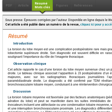
Résumé
PDF
Article
Figures
Références
Mots clés
Sous presse. Épreuves corrigées par l'auteur. Disponible en ligne depuis le
Cet article a été publié dans un numéro de la revue,
cliquez ici pour y acc
Résumé
Introduction
La torsion du lobe moyen est une complication postopératoire rare mais gr
lobectomie supérieure droite. Son diagnostic est souvent difficile en rais
soulignant l’importance du rôle de l’imagerie thoracique.
Observation clinique
Cet article rapporte le cas d’une torsion du lobe moyen survenue chez un 
droite. Le tableau clinique associait l’apparition à J3 postopératoire d’un 
majeures, avec sur les radiographies thoraciques journalières l’ap
paramédiastinale droite. Le diagnostic a été confirmé par TDM révélant
bronchovasculaire lobaire moyen, conduisant à une réintervention chirurgic
Discussion
La torsion lobaire moyenne est favorisée par des facteurs anatomiques (péd
aération du lobe) et peut se manifester dans les suites immédiates de 
évocateurs incluent une atélectasie ou une condensation lobaire moyenne, 
et une interruption bronchovasculaire proximale. Les diagnostics différentiel