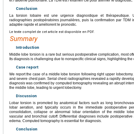
et l’œdème pulmonaire. La TDM est l’examen clé pour affirmer le diagnostic.
Conclusion
La torsion lobaire est une urgence diagnostique et thérapeutique.
radiographies postopératoires journalières, puis la confirmation par TDM 
adaptée rapide et améliorent le pronostic.
Le texte complet de cet article est disponible en PDF.
Summary
Introduction
Middle lobe torsion is a rare but serious postoperative complication, most oft
Its diagnosis is challenging due to nonspecific clinical signs, highlighting the c
Case report
We report the case of a middle lobe torsion following right upper lobectomy.
and severe chest pain. Serial chest radiographies revealed a rapidly develop
diagnosis was confirmed by computed tomography revealing an abrupt interru
the middle lobe, leading to urgent lobectomy.
Discussion
Lobar torsion is promoted by anatomical factors such as long bronchovasc
lobar aeration, and typically occurs in the immediate postoperative per
consolidation, collapse or abnormal lobar orientation of the middle lo
vascular and bronchial cutoff. Differential diagnoses include postoperativ
edema. Computed tomography is essential for diagnosis.
Conclusion