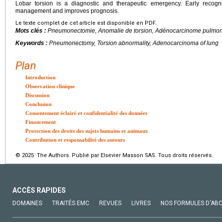
Lobar torsion is a diagnostic and therapeutic emergency. Early recog
management and improves prognosis.
Le texte complet de cet article est disponible en PDF.
Mots clés :
Pneumonectomie, Anomalie de torsion, Adénocarcinome pulmon
Keywords :
Pneumonectomy, Torsion abnormality, Adenocarcinoma of lung
Plan
Introduction
Observation clinique
Discussion
Conclusion
Consentement éclairé et confidentialité des données
Financement
Protection des droits des sujets humains et animaux
Contribution et responsabilité des auteurs
© 2025 The Authors. Publié par Elsevier Masson SAS. Tous droits réservés.
ACCÈS RAPIDES
DOMAINES
TRAITÉS EMC
REVUES
LIVRES
NOS FORMULES D'AB