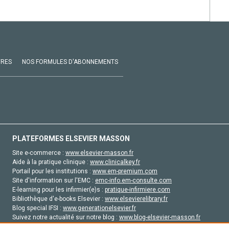
VRES
NOS FORMULES D'ABONNEMENTS
PLATEFORMES ELSEVIER MASSON
Site e-commerce :
www.elsevier-masson.fr
Aide à la pratique clinique :
www.clinicalkey.fr
Portail pour les institutions :
www.em-premium.com
Site d'information sur l'EMC :
emc-info.em-consulte.com
E-learning pour les infirmier(e)s :
pratique-infirmiere.com
Bibliothèque d'e-books Elsevier :
www.elsevierelibrary.fr
Blog special IFSI :
www.generationelsevier.fr
Suivez notre actualité sur notre blog :
www.blog-elsevier-masson.fr
Site d'emploi en santé :
emploisante.com