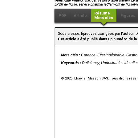
Amandine Prudhomme, Centre hospitalier Isarien, EPSM d
EPSM de l’Oise, service pharmacieClermont de l’OiseF
Résumé
PDF
Article
Figures
Mots clés
Sous presse. Épreuves corrigées par l'auteur. 
Cet article a été publié dans un numéro de la
Mots clés :
Carence, Effet indésirable, Gastro
Keywords :
Deficiency, Undesirable side effe
© 2025 Elsevier Masson SAS. Tous droits réser