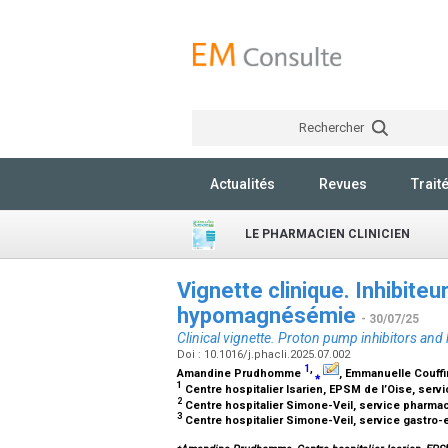
Rechercher
Actualités
Revues
Trait
LE PHARMACIEN CLINICIEN
Vignette clinique. Inhibite
hypomagnésémie
- 30/07/25
Clinical vignette. Proton pump inhibitors a
Doi : 10.1016/j.phacli.2025.07.002
1
,
Amandine Prudhomme
⁎
, Emmanuelle Couff
1
Centre hospitalier Isarien, EPSM de l’Oise, serv
2
Centre hospitalier Simone-Veil, service pharmac
3
Centre hospitalier Simone-Veil, service gastro-
⁎