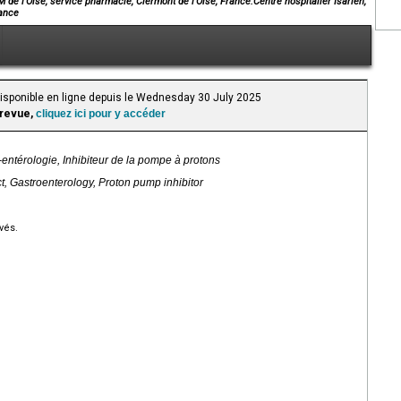
e l’Oise, service pharmacie, Clermont de l’Oise, France.Centre hospitalier Isarien,
rance
Disponible en ligne depuis le Wednesday 30 July 2025
 revue,
cliquez ici pour y accéder
-entérologie, Inhibiteur de la pompe à protons
ct, Gastroenterology, Proton pump inhibitor
vés.