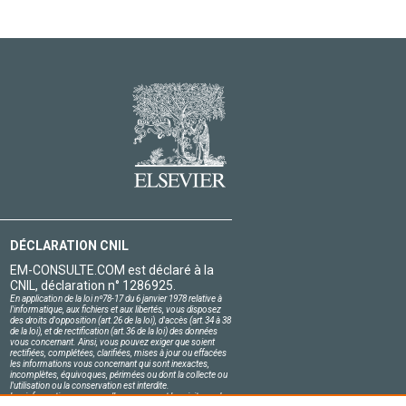
DÉCLARATION CNIL
EM-CONSULTE.COM est déclaré à la
CNIL, déclaration n° 1286925.
En application de la loi nº78-17 du 6 janvier 1978 relative à
l'informatique, aux fichiers et aux libertés, vous disposez
des droits d'opposition (art.26 de la loi), d'accès (art.34 à 38
de la loi), et de rectification (art.36 de la loi) des données
vous concernant. Ainsi, vous pouvez exiger que soient
rectifiées, complétées, clarifiées, mises à jour ou effacées
les informations vous concernant qui sont inexactes,
incomplètes, équivoques, périmées ou dont la collecte ou
l'utilisation ou la conservation est interdite.
Les informations personnelles concernant les visiteurs de