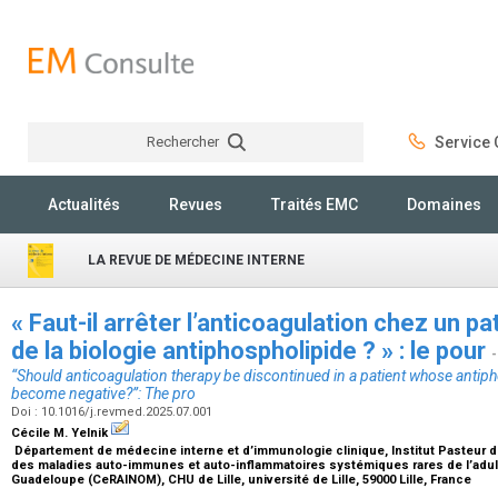
Rechercher
Service C
Rechercher
Actualités
Revues
Traités EMC
Domaines
LA REVUE DE MÉDECINE INTERNE
« Faut-il arrêter l’anticoagulation chez un p
de la biologie antiphospholipide ? » : le pour
-
“Should anticoagulation therapy be discontinued in a patient whose antip
become negative?”: The pro
Doi : 10.1016/j.revmed.2025.07.001
Cécile M. Yelnik
Département de médecine interne et d’immunologie clinique, Institut Pasteur de
des maladies auto-immunes et auto-inflammatoires systémiques rares de l’adul
Guadeloupe (CeRAINOM), CHU de Lille, université de Lille, 59000 Lille, France