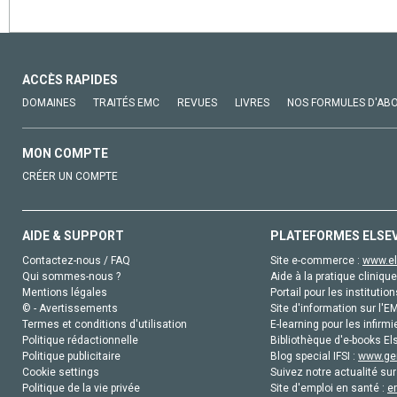
ACCÈS RAPIDES
DOMAINES
TRAITÉS EMC
REVUES
LIVRES
NOS FORMULES D'AB
MON COMPTE
CRÉER UN COMPTE
AIDE & SUPPORT
PLATEFORMES ELSE
Contactez-nous / FAQ
Site e-commerce :
www.el
Qui sommes-nous ?
Aide à la pratique clinique
Mentions légales
Portail pour les institution
© - Avertissements
Site d'information sur l'E
Termes et conditions d'utilisation
E-learning pour les infirmi
Politique rédactionnelle
Bibliothèque d'e-books Els
Politique publicitaire
Blog special IFSI :
www.gen
Cookie settings
Suivez notre actualité sur
Politique de la vie privée
Site d'emploi en santé :
e