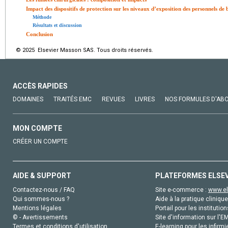
Impact des dispositifs de protection sur les niveaux d’exposition des personnels de 
Méthode
Résultats et discussion
Conclusion
© 2025 Elsevier Masson SAS. Tous droits réservés.
ACCÈS RAPIDES
DOMAINES
TRAITÉS EMC
REVUES
LIVRES
NOS FORMULES D'AB
MON COMPTE
CRÉER UN COMPTE
AIDE & SUPPORT
PLATEFORMES ELSE
Contactez-nous / FAQ
Site e-commerce :
www.el
Qui sommes-nous ?
Aide à la pratique clinique
Mentions légales
Portail pour les institution
© - Avertissements
Site d'information sur l'E
Termes et conditions d'utilisation
E-learning pour les infirmi