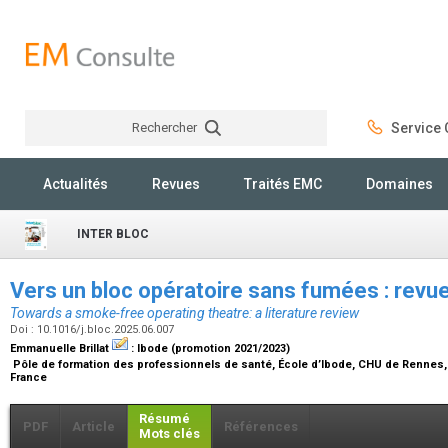
Rechercher
Service C
Rechercher
Actualités
Revues
Traités EMC
Domaines
INTER BLOC
Vers un bloc opératoire sans fumées : revue
Towards a smoke-free operating theatre: a literature review
Doi : 10.1016/j.bloc.2025.06.007
Emmanuelle Brillat
:
Ibode (promotion 2021/2023)
Pôle de formation des professionnels de santé, École d’Ibode, CHU de Rennes, 
France
Résumé
PDF
Article
Références
Mots clés