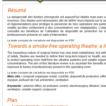
Résumé
La dangerosité des fumées chirurgicale est aujourd’hui établie mais avec u
inconnus. Des études sont nécessaires afin de définir leurs impacts sur la s
et règlementations pour protéger le personnel de bloc opératoire des parti
volatils qu’elles contiennent à des concentrations non négligeables. L’objec
connaître les bénéfices de l’utilisation de dispositifs de protection su
professionnels présents en salle d’intervention.
Le texte complet de cet article est disponible en PDF.
Towards a smoke-free operating theatre: a li
The hazardous nature of surgical fumes has now been established, but wit
of safety. Studies are needed to define their long-term impact on health, an
to protect operating room staff from the ultrafine particles and volatile orga
concentrations. The aim of this literature review is to ascertain the benefits o
exposure to fumes of professionals present in the operating room.
Le texte complet de cet article est disponible en PDF.
Mots clés :
composé organique volatil, contrôle, dispositif de protection, effet n
masque, polluant de l’air, prévention, ventilation
Keywords :
adverse effect, air pollutant, control, electrosurgery, filtration, la
ventilation, volatile organic compound
Plan
Les fumées chirurgicales : composition et impacts