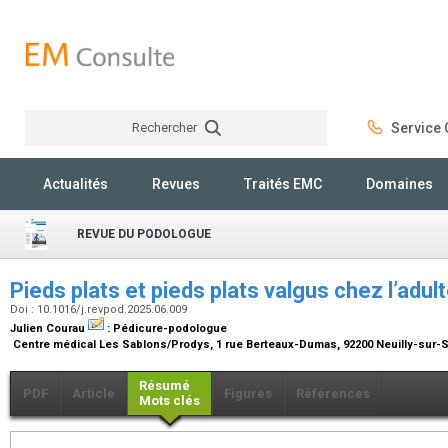
Rechercher
Service C
Rechercher
Actualités
Revues
Traités EMC
Domaines
REVUE DU PODOLOGUE
Pieds plats et pieds plats valgus chez l’adul
Doi : 10.1016/j.revpod.2025.06.009
Julien Courau
:
Pédicure-podologue
Centre médical Les Sablons/Prodys, 1 rue Berteaux-Dumas, 92200 Neuilly-sur-
Résumé
PDF
Article
Figures
Références
Mots clés