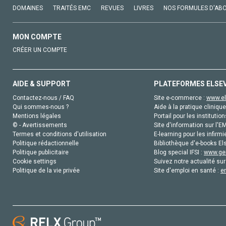
DOMAINES
TRAITÉS EMC
REVUES
LIVRES
NOS FORMULES D'AB
MON COMPTE
CRÉER UN COMPTE
AIDE & SUPPORT
PLATEFORMES ELSE
Contactez-nous / FAQ
Site e-commerce :
www.el
Qui sommes-nous ?
Aide à la pratique clinique
Mentions légales
Portail pour les institution
© - Avertissements
Site d'information sur l'E
Termes et conditions d'utilisation
E-learning pour les infirmi
Politique rédactionnelle
Bibliothèque d'e-books Els
Politique publicitaire
Blog special IFSI :
www.gen
Cookie settings
Suivez notre actualité sur
Politique de la vie privée
Site d'emploi en santé :
e