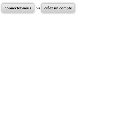
connectez-vous
ou
créez un compte