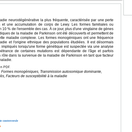
die neurodégénérative la plus fréquente, caractérisée par une perte
 et une accumulation de corps de Lewy. Les formes familiales ou
n 10 % de l'ensemble des cas. À ce jour, plus d'une vingtaine de gènes
adiques de la maladie de Parkinson ont été découverts et permettent de
ette maladie complexe. Les formes monogéniques ont une fréquence
adie et l'origine ethnique des populations étudiées. Il est désormais
s impliqués lorsqu'une forme génétique est suspectée via une analyse
trance de certaines mutations est dépendante de l'âge et parfois
 rôle dans la survenue de la maladie de Parkinson en tant que facteur
maladie.
en PDF.
e, Formes monogéniques, Transmission autosomique dominante,
s, Facteurs de susceptibilité à la maladie
te controversée
n