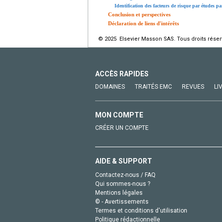
Identification des facteurs de risque par études 
Conclusion et perspectives
Déclaration de liens d'intérêts
© 2025 Elsevier Masson SAS. Tous droits réser
ACCÈS RAPIDES
DOMAINES
TRAITÉS EMC
REVUES
LI
MON COMPTE
CRÉER UN COMPTE
AIDE & SUPPORT
Contactez-nous / FAQ
Qui sommes-nous ?
Mentions légales
© - Avertissements
Termes et conditions d'utilisation
Politique rédactionnelle