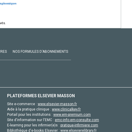
pangénomiques
vés.
VRES
NOS FORMULES D'ABONNEMENTS
PLATEFORMES ELSEVIER MASSON
Site e-commerce :
www.elsevier-masson.fr
Aide à la pratique clinique :
www.clinicalkey.fr
Portail pour les institutions :
www.em-premium.com
Site d'information sur l'EMC :
emc-info.em-consulte.com
E-learning pour les infirmier(e)s :
pratique-infirmiere.com
Bibliothèque d'e-books Elsevier :
www.elsevierelibrary.fr