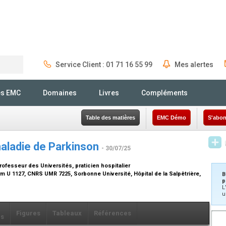
Service Client : 01 71 16 55 99
Mes alertes
Rechercher
és EMC
Domaines
Livres
Compléments
Table des matières
EMC Démo
S'abon
maladie de Parkinson
- 30/07/25
rofesseur des Universités, praticien hospitalier
erm U 1127, CNRS UMR 7225, Sorbonne Université, Hôpital de la Salpêtrière,
B
p
L
u
Figures
Tableaux
Références
ls