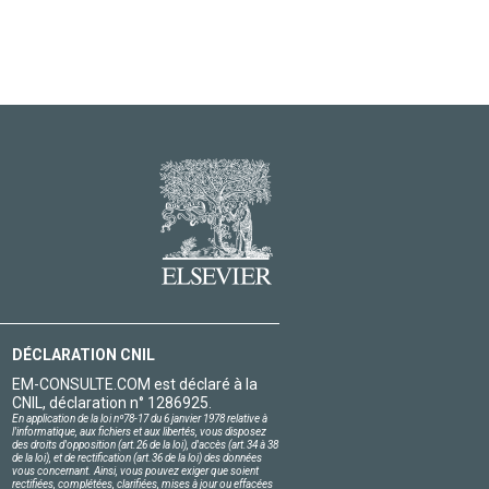
DÉCLARATION CNIL
EM-CONSULTE.COM est déclaré à la
CNIL, déclaration n° 1286925.
En application de la loi nº78-17 du 6 janvier 1978 relative à
l'informatique, aux fichiers et aux libertés, vous disposez
des droits d'opposition (art.26 de la loi), d'accès (art.34 à 38
de la loi), et de rectification (art.36 de la loi) des données
vous concernant. Ainsi, vous pouvez exiger que soient
rectifiées, complétées, clarifiées, mises à jour ou effacées