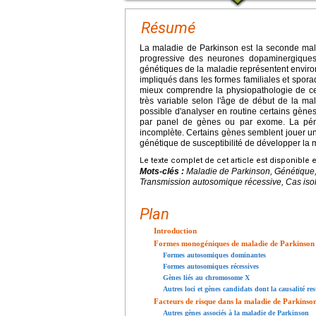
Résumé
La maladie de Parkinson est la seconde mala
progressive des neurones dopaminergiques
génétiques de la maladie représentent enviro
impliqués dans les formes familiales et spor
mieux comprendre la physiopathologie de c
très variable selon l'âge de début de la mal
possible d'analyser en routine certains gène
par panel de gènes ou par exome. La péné
incomplète. Certains gènes semblent jouer un
génétique de susceptibilité de développer la 
Le texte complet de cet article est disponible 
Mots-clés :
Maladie de Parkinson, Génétiqu
Transmission autosomique récessive, Cas isolé
Plan
Introduction
Formes monogéniques de maladie de Parkinson
Formes autosomiques dominantes
Formes autosomiques récessives
Gènes liés au chromosome X
Autres loci et gènes candidats dont la causalité res
Facteurs de risque dans la maladie de Parkinso
Autres gènes associés à la maladie de Parkinson