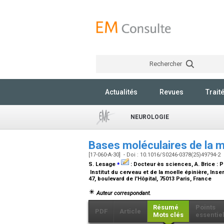
Rechercher
Actualités
Revues
Trait
NEUROLOGIE
Bases moléculaires de la 
[17-060-A-30] - Doi : 10.1016/S0246-0378(25)49794-2
⁎
S. Lesage
:
Docteur ès sciences
, A. Brice :
P
Institut du cerveau et de la moelle épinière, Ins
47, boulevard de l'Hôpital, 75013 Paris, France
Auteur correspondant.
Résumé
Points
PDF
Article
Mots clés
essentie