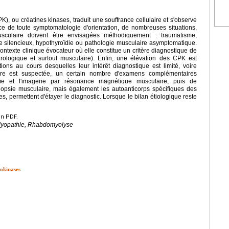
), ou créatines kinases, traduit une souffrance cellulaire et s'observe
ce de toute symptomatologie d'orientation, de nombreuses situations,
sculaire doivent être envisagées méthodiquement : traumatisme,
e silencieux, hypothyroïdie ou pathologie musculaire asymptomatique.
ontexte clinique évocateur où elle constitue un critère diagnostique de
urologique et surtout musculaire). Enfin, une élévation des CPK est
ons au cours desquelles leur intérêt diagnostique est limité, voire
aire est suspectée, un certain nombre d'examens complémentaires
mme et l'imagerie par résonance magnétique musculaire, puis de
iopsie musculaire, mais également les autoanticorps spécifiques des
es, permettent d'étayer le diagnostic. Lorsque le bilan étiologique reste
en PDF.
Myopathie, Rhabdomyolyse
okinases