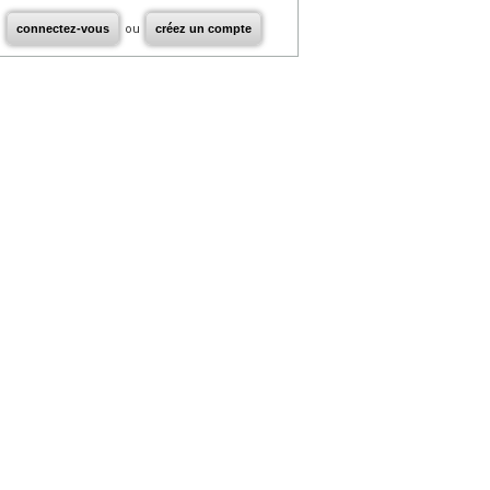
connectez-vous
ou
créez un compte