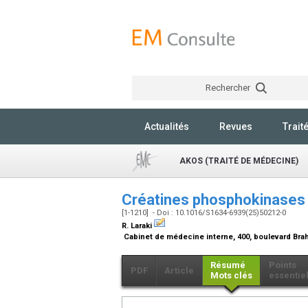
Rechercher
Actualités
Revues
Trait
AKOS (TRAITÉ DE MÉDECINE)
Créatines phosphokinases
[1-1210] - Doi : 10.1016/S1634-6939(25)50212-0
R. Laraki
Cabinet de médecine interne, 400, boulevard Bra
Résumé
Points
PDF
Article
Mots clés
essentie