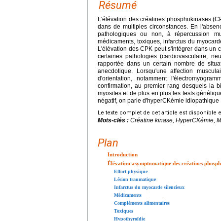
Résumé
L'élévation des créatines phosphokinases (CPK
dans de multiples circonstances. En l'absen
pathologiques ou non, à répercussion mu
médicaments, toxiques, infarctus du myocard
L'élévation des CPK peut s'intégrer dans un c
certaines pathologies (cardiovasculaire, ne
rapportée dans un certain nombre de situati
anecdotique. Lorsqu'une affection muscul
d'orientation, notamment l'électromyogra
confirmation, au premier rang desquels la b
myosites et de plus en plus les tests génétiqu
négatif, on parle d'hyperCKémie idiopathique
Le texte complet de cet article est disponible 
Mots-clés :
Créatine kinase, HyperCKémie, 
Plan
Introduction
Élévation asymptomatique des créatines phosph
Effort physique
Lésion traumatique
Infarctus du myocarde silencieux
Médicaments
Compléments alimentaires
Toxiques
Hypothyroïdie