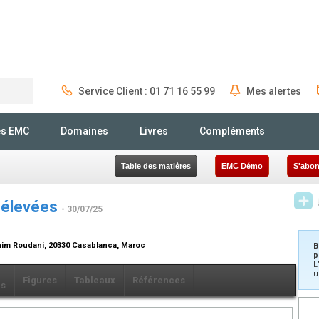
Service Client : 01 71 16 55 99
Mes alertes
Rechercher
és EMC
Domaines
Livres
Compléments
Table des matières
EMC Démo
S'abon
 élevées
- 30/07/25
him Roudani, 20330 Casablanca, Maroc
B
p
L
u
Figures
Tableaux
Références
ls