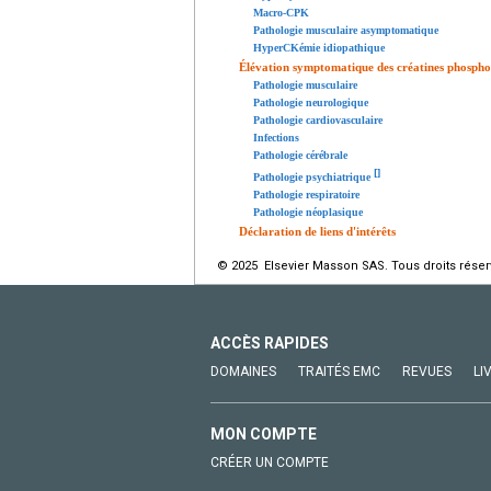
Macro-CPK
Pathologie musculaire asymptomatique
HyperCKémie idiopathique
Élévation symptomatique des créatines phospho
Pathologie musculaire
Pathologie neurologique
Pathologie cardiovasculaire
Infections
Pathologie cérébrale
[
]
Pathologie psychiatrique
Pathologie respiratoire
Pathologie néoplasique
Déclaration de liens d'intérêts
© 2025 Elsevier Masson SAS. Tous droits réser
ACCÈS RAPIDES
DOMAINES
TRAITÉS EMC
REVUES
LI
MON COMPTE
CRÉER UN COMPTE