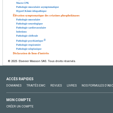
Macro-CPK
Pathologie musculaire asymptomatique
HyperCKémie idiopathique
Élévation symptomatique des créatines phosphokinases
Pathologie musculaire
Pathologie neurologique
Pathologie cardiovasculaire
Infections
Pathologie cérébrale
[
]
Pathologie psychiatrique
Pathologie respiratoire
Pathologie néoplasique
Déclaration de liens d'intérêts
© 2025 Elsevier Masson SAS. Tous droits réservés.
ACCÈS RAPIDES
DOMAINES
TRAITÉS EMC
REVUES
LIVRES
NOS FORMULES D'AB
MON COMPTE
CRÉER UN COMPTE