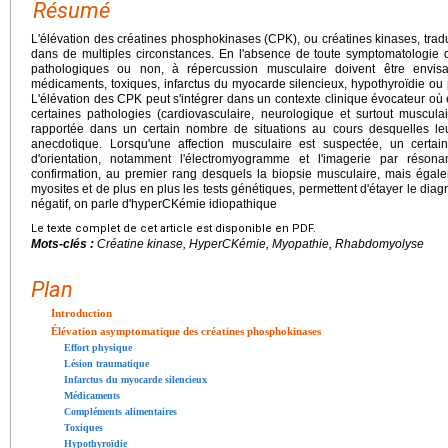
Résumé
L'élévation des créatines phosphokinases (CPK), ou créatines kinases, tradui
dans de multiples circonstances. En l'absence de toute symptomatologie d
pathologiques ou non, à répercussion musculaire doivent être envis
médicaments, toxiques, infarctus du myocarde silencieux, hypothyroïdie o
L'élévation des CPK peut s'intégrer dans un contexte clinique évocateur où e
certaines pathologies (cardiovasculaire, neurologique et surtout muscula
rapportée dans un certain nombre de situations au cours desquelles leur 
anecdotique. Lorsqu'une affection musculaire est suspectée, un cert
d'orientation, notamment l'électromyogramme et l'imagerie par réso
confirmation, au premier rang desquels la biopsie musculaire, mais égale
myosites et de plus en plus les tests génétiques, permettent d'étayer le diagn
négatif, on parle d'hyperCKémie idiopathique
Le texte complet de cet article est disponible en PDF.
Mots-clés :
Créatine kinase, HyperCKémie, Myopathie, Rhabdomyolyse
Plan
Introduction
Élévation asymptomatique des créatines phosphokinases
Effort physique
Lésion traumatique
Infarctus du myocarde silencieux
Médicaments
Compléments alimentaires
Toxiques
Hypothyroïdie