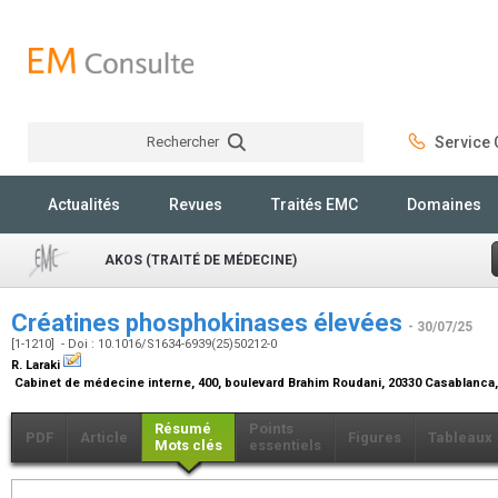
Rechercher
Service C
Rechercher
Actualités
Revues
Traités EMC
Domaines
AKOS (TRAITÉ DE MÉDECINE)
Créatines phosphokinases élevées
- 30/07/25
[1-1210] - Doi : 10.1016/S1634-6939(25)50212-0
R. Laraki
Cabinet de médecine interne, 400, boulevard Brahim Roudani, 20330 Casablanca
Résumé
Points
PDF
Article
Figures
Tableaux
Mots clés
essentiels