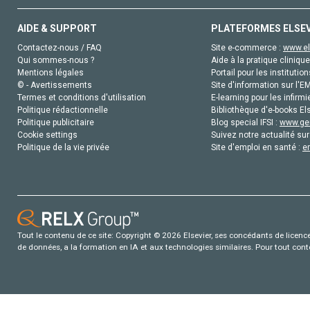
AIDE & SUPPORT
PLATEFORMES ELSE
Contactez-nous / FAQ
Site e-commerce :
www.el
Qui sommes-nous ?
Aide à la pratique clinique
Mentions légales
Portail pour les institution
© - Avertissements
Site d'information sur l'E
Termes et conditions d'utilisation
E-learning pour les infirmi
Politique rédactionnelle
Bibliothèque d'e-books Els
Politique publicitaire
Blog special IFSI :
www.gen
Cookie settings
Suivez notre actualité sur
Politique de la vie privée
Site d'emploi en santé :
e
Tout le contenu de ce site: Copyright © 2026 Elsevier, ses concédants de licence e
de données, a la formation en IA et aux technologies similaires. Pour tout con