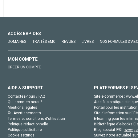
ACCÈS RAPIDES
DOMAINES
TRAITÉS EMC
REVUES
LIVRES
NOS FORMULES D'AB
MON COMPTE
CRÉER UN COMPTE
AIDE & SUPPORT
PLATEFORMES ELSE
Contactez-nous / FAQ
Site e-commerce :
www.el
Qui sommes-nous ?
Aide à la pratique clinique
Mentions légales
Portail pour les institution
© - Avertissements
Site d'information sur l'E
Termes et conditions d'utilisation
E-learning pour les infirmi
Politique rédactionnelle
Bibliothèque d'e-books Els
Politique publicitaire
Blog special IFSI :
www.gen
Cookie settings
Suivez notre actualité sur