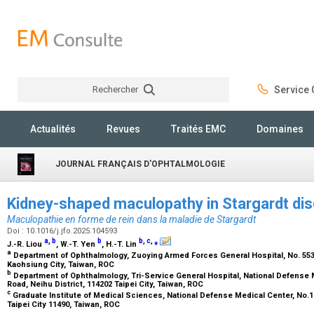
Rechercher
Service C
Rechercher
Actualités
Revues
Traités EMC
Domaines
JOURNAL FRANÇAIS D'OPHTALMOLOGIE
Kidney-shaped maculopathy in Stargardt di
Maculopathie en forme de rein dans la maladie de Stargardt
Doi : 10.1016/j.jfo.2025.104593
a
,
b
b
b
,
c
,
⁎
J.-R. Liou
, W.-T. Yen
, H.-T. Lin
a
Department of Ophthalmology, Zuoying Armed Forces General Hospital, No. 553,
Kaohsiung City, Taiwan, ROC
b
Department of Ophthalmology, Tri-Service General Hospital, National Defense 
Road, Neihu District, 114202 Taipei City, Taiwan, ROC
c
Graduate Institute of Medical Sciences, National Defense Medical Center, No.161
Taipei City 11490, Taiwan, ROC