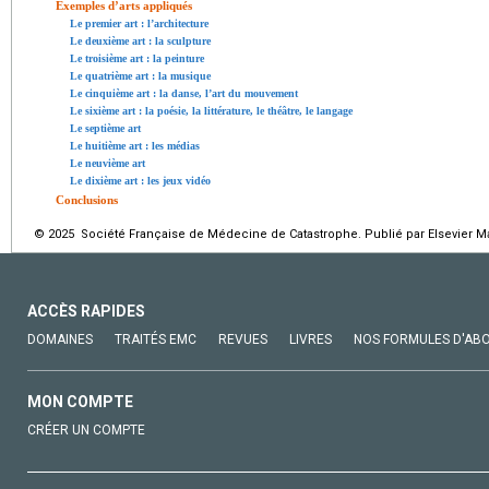
Exemples d’arts appliqués
Le premier art : l’architecture
Le deuxième art : la sculpture
Le troisième art : la peinture
Le quatrième art : la musique
Le cinquième art : la danse, l’art du mouvement
Le sixième art : la poésie, la littérature, le théâtre, le langage
Le septième art
Le huitième art : les médias
Le neuvième art
Le dixième art : les jeux vidéo
Conclusions
© 2025 Société Française de Médecine de Catastrophe. Publié par Elsevier Ma
ACCÈS RAPIDES
DOMAINES
TRAITÉS EMC
REVUES
LIVRES
NOS FORMULES D'AB
MON COMPTE
CRÉER UN COMPTE