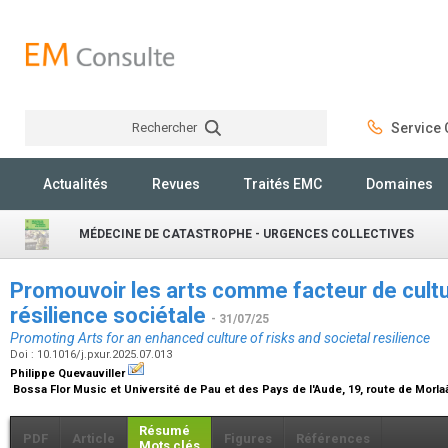
Rechercher
Service C
Rechercher
Actualités
Revues
Traités EMC
Domaines
MÉDECINE DE CATASTROPHE - URGENCES COLLECTIVES
Promouvoir les arts comme facteur de cultu
résilience sociétale
- 31/07/25
Promoting Arts for an enhanced culture of risks and societal resilience
Doi : 10.1016/j.pxur.2025.07.013
Philippe Quevauviller
Bossa Flor Music et Université de Pau et des Pays de l'Aude, 19, route de Morl
Résumé
PDF
Article
Figures
Références
Mots clés