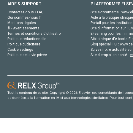
AIDE & SUPPORT
PLATEFORMES ELSE
Contactez-nous / FAQ
Site e-commerce :
www.el
Qui sommes-nous ?
Aide à la pratique clinique
Mentions légales
Portail pour les institution
© - Avertissements
Site d'information sur l'E
Termes et conditions d'utilisation
E-learning pour les infirmi
Politique rédactionnelle
Bibliothèque d'e-books Els
Politique publicitaire
Blog special IFSI :
www.gen
Cookie settings
Suivez notre actualité sur
Politique de la vie privée
Site d'emploi en santé :
e
Tout le contenu de ce site: Copyright © 2026 Elsevier, ses concédants de licence e
de données, a la formation en IA et aux technologies similaires. Pour tout con