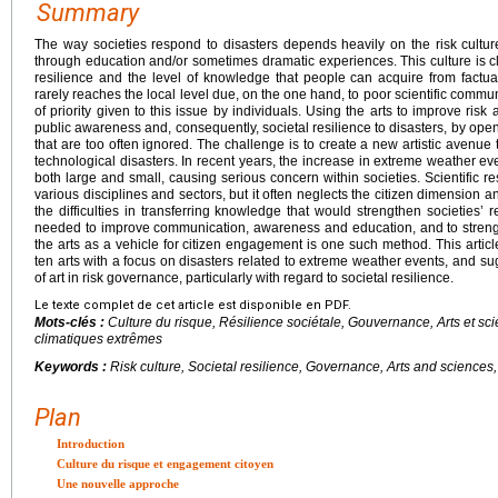
Summary
The way societies respond to disasters depends heavily on the risk cultu
through education and/or sometimes dramatic experiences. This culture is clo
resilience and the level of knowledge that people can acquire from factual
rarely reaches the local level due, on the one hand, to poor scientific commun
of priority given to this issue by individuals. Using the arts to improve ris
public awareness and, consequently, societal resilience to disasters, by open
that are too often ignored. The challenge is to create a new artistic avenu
technological disasters. In recent years, the increase in extreme weather ev
both large and small, causing serious concern within societies. Scientific rese
various disciplines and sectors, but it often neglects the citizen dimension an
the difficulties in transferring knowledge that would strengthen societies’ 
needed to improve communication, awareness and education, and to streng
the arts as a vehicle for citizen engagement is one such method. This artic
ten arts with a focus on disasters related to extreme weather events, and s
of art in risk governance, particularly with regard to societal resilience.
Le texte complet de cet article est disponible en PDF.
Mots-clés :
Culture du risque, Résilience sociétale, Gouvernance, Arts et s
climatiques extrêmes
Keywords :
Risk culture, Societal resilience, Governance, Arts and sciences
Plan
Introduction
Culture du risque et engagement citoyen
Une nouvelle approche