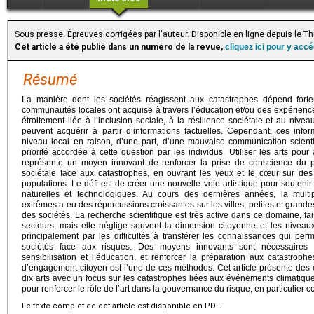
Sous presse. Épreuves corrigées par l'auteur. Disponible en ligne depuis le 
Cet article a été publié dans un numéro de la revue,
cliquez ici pour y acc
Résumé
La manière dont les sociétés réagissent aux catastrophes dépend fort
communautés locales ont acquise à travers l’éducation et/ou des expérience
étroitement liée à l’inclusion sociale, à la résilience sociétale et au ni
peuvent acquérir à partir d’informations factuelles. Cependant, ces info
niveau local en raison, d’une part, d’une mauvaise communication scienti
priorité accordée à cette question par les individus. Utiliser les arts pour
représente un moyen innovant de renforcer la prise de conscience du pu
sociétale face aux catastrophes, en ouvrant les yeux et le cœur sur des 
populations. Le défi est de créer une nouvelle voie artistique pour souteni
naturelles et technologiques. Au cours des dernières années, la mult
extrêmes a eu des répercussions croissantes sur les villes, petites et grande
des sociétés. La recherche scientifique est très active dans ce domaine, fais
secteurs, mais elle néglige souvent la dimension citoyenne et les niveaux
principalement par les difficultés à transférer les connaissances qui perm
sociétés face aux risques. Des moyens innovants sont nécessaires 
sensibilisation et l’éducation, et renforcer la préparation aux catastroph
d’engagement citoyen est l’une de ces méthodes. Cet article présente des e
dix arts avec un focus sur les catastrophes liées aux événements climatiqu
pour renforcer le rôle de l’art dans la gouvernance du risque, en particulier c
Le texte complet de cet article est disponible en PDF.