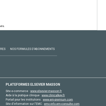
vés.
VRES
NOS FORMULES D'ABONNEMENTS
PLATEFORMES ELSEVIER MASSON
Site e-commerce :
www.elsevier-masson.fr
Aide à la pratique clinique :
www.clinicalkey.fr
Portail pour les institutions :
www.em-premium.com
Site d'information sur l'EMC :
emc-info.em-consulte.com