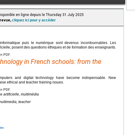
Disponible en ligne depuis le Thursday 31 July 2025
 revue,
cliquez ici pour y accéder
l’informatique puis le numérique sont devenus incontournables. Les
ificielle, posent des questions éthiques et de formation des enseignants.
en PDF.
echnology in French schools: from the
omputers and digital technology have become indispensable. New
raise ethical and teacher training issues.
en PDF.
 artificielle, multimédia
 multimedia, teacher
oles