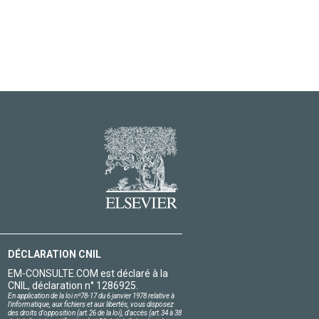
DÉCLARATION CNIL
EM-CONSULTE.COM est déclaré à la
CNIL, déclaration n° 1286925.
En application de la loi nº78-17 du 6 janvier 1978 relative à
l'informatique, aux fichiers et aux libertés, vous disposez
des droits d'opposition (art.26 de la loi), d'accès (art.34 à 38