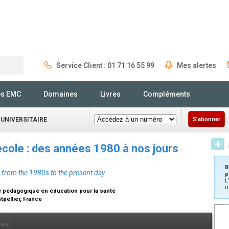
Service Client : 01 71 16 55 99
Mes alertes
Rechercher
és EMC
Domaines
Livres
Compléments
 UNIVERSITAIRE
S'abonner
’école : des années 1980 à nos jours
-
B
: from the 1980s to the present day
p
L
u
r pédagogique en éducation pour la santé
tpellier, France
ces