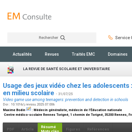
Rechercher
Service C
Rechercher
Actualités
Revues
Traités EMC
Domaines
LA REVUE DE SANTÉ SCOLAIRE ET UNIVERSITAIRE
Usage des jeux vidéo chez les adolescents 
en milieu scolaire
- 31/07/25
Video game use among teenagers: prevention and detection in schools
Doi : 10.1016/j.revssu.2025.07.006
Maxime Bodin
:
Médecin généraliste, médecin de l’Éducation nationale
Centre médico-scolaire Rennes Torigné, 1 chemin de Torigné, 35200 Rennes, F
Résumé
PDF
Article
Figures
Références
Mots clés