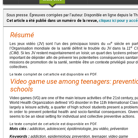
Sous presse. Épreuves corrigées par l'auteur. Disponible en ligne depuis le 
Cet article a été publié dans un numéro de la revue,
cliquez ici pour y acc
Résumé
e
Les jeux vidéo (JV) sont l’un des principaux loisirs du
xxi
siècle en part
e
l’Organisation mondiale de la santé définit le trouble du JV dans la
11
Cl
(CIM)
. Si les JV restent majoritairement un loisir, un quart des lycéens pré
important de dépister afin de prévenir les potentielles conséquences sanitaire
missions de promotion de la santé, semble être un contexte privilégié pour d
collectives.
Le texte complet de cet article est disponible en PDF.
Video game use among teenagers: preventio
schools
Video games (VG) are one of the main leisure activities of the 21st century, p
World Health Organization defined VG disorder in the 11th International Clas
largely a leisure activity, a quarter of high school students present a problem
in order to prevent potential health and socio-familial consequences. Given 
seems to be an ideal setting for individual and collective preventive actions.
Le texte complet de cet article est disponible en PDF.
Mots clés :
addiction, adolescent, épidémiologie, jeu vidéo, prévention
Keywords :
addiction, epidemiology, prevention, teenager, video game