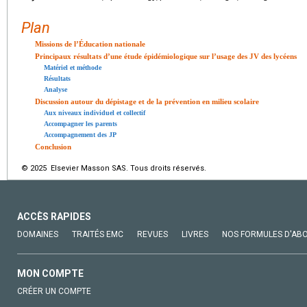
Plan
Missions de l’Éducation nationale
Principaux résultats d’une étude épidémiologique sur l’usage des JV des lycéens
Matériel et méthode
Résultats
Analyse
Discussion autour du dépistage et de la prévention en milieu scolaire
Aux niveaux individuel et collectif
Accompagner les parents
Accompagnement des JP
Conclusion
© 2025 Elsevier Masson SAS. Tous droits réservés.
ACCÈS RAPIDES
DOMAINES
TRAITÉS EMC
REVUES
LIVRES
NOS FORMULES D'AB
MON COMPTE
CRÉER UN COMPTE