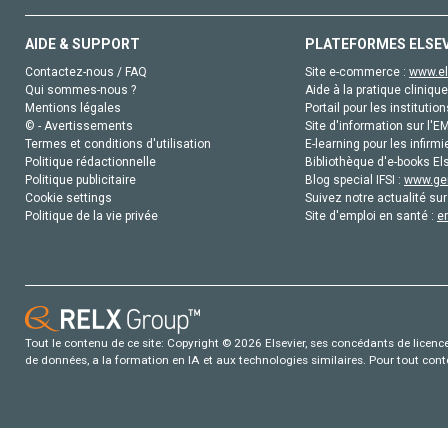
AIDE & SUPPORT
PLATEFORMES ELSE
Contactez-nous / FAQ
Site e-commerce :
www.el
Qui sommes-nous ?
Aide à la pratique clinique
Mentions légales
Portail pour les institution
© - Avertissements
Site d'information sur l'E
Termes et conditions d'utilisation
E-learning pour les infirmi
Politique rédactionnelle
Bibliothèque d'e-books Els
Politique publicitaire
Blog special IFSI :
www.gen
Cookie settings
Suivez notre actualité sur
Politique de la vie privée
Site d'emploi en santé :
e
Tout le contenu de ce site: Copyright © 2026 Elsevier, ses concédants de licence e
de données, a la formation en IA et aux technologies similaires. Pour tout con