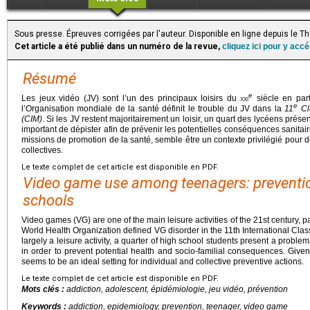
Sous presse. Épreuves corrigées par l'auteur. Disponible en ligne depuis le 
Cet article a été publié dans un numéro de la revue,
cliquez ici pour y acc
Résumé
e
Les jeux vidéo (JV) sont l’un des principaux loisirs du
xxi
siècle en part
e
l’Organisation mondiale de la santé définit le trouble du JV dans la
11
Cl
(CIM)
. Si les JV restent majoritairement un loisir, un quart des lycéens pré
important de dépister afin de prévenir les potentielles conséquences sanitaire
missions de promotion de la santé, semble être un contexte privilégié pour d
collectives.
Le texte complet de cet article est disponible en PDF.
Video game use among teenagers: preventio
schools
Video games (VG) are one of the main leisure activities of the 21st century, p
World Health Organization defined VG disorder in the 11th International Clas
largely a leisure activity, a quarter of high school students present a problem
in order to prevent potential health and socio-familial consequences. Given 
seems to be an ideal setting for individual and collective preventive actions.
Le texte complet de cet article est disponible en PDF.
Mots clés :
addiction, adolescent, épidémiologie, jeu vidéo, prévention
Keywords :
addiction, epidemiology, prevention, teenager, video game