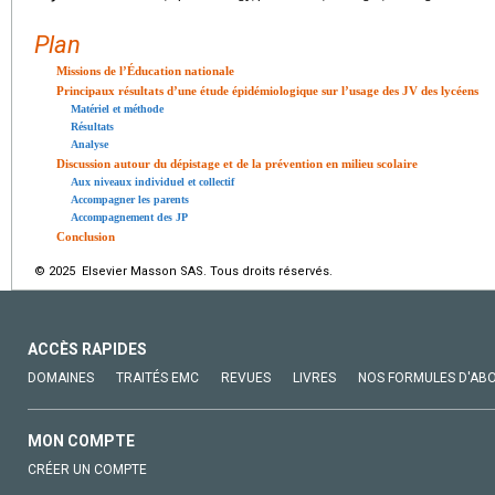
Plan
Missions de l’Éducation nationale
Principaux résultats d’une étude épidémiologique sur l’usage des JV des lycéens
Matériel et méthode
Résultats
Analyse
Discussion autour du dépistage et de la prévention en milieu scolaire
Aux niveaux individuel et collectif
Accompagner les parents
Accompagnement des JP
Conclusion
© 2025 Elsevier Masson SAS. Tous droits réservés.
ACCÈS RAPIDES
DOMAINES
TRAITÉS EMC
REVUES
LIVRES
NOS FORMULES D'AB
MON COMPTE
CRÉER UN COMPTE