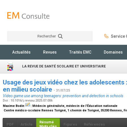
Rechercher
Service C
Rechercher
Actualités
Revues
Traités EMC
Domaines
LA REVUE DE SANTÉ SCOLAIRE ET UNIVERSITAIRE
Usage des jeux vidéo chez les adolescents 
en milieu scolaire
- 31/07/25
Video game use among teenagers: prevention and detection in schools
Doi : 10.1016/j.revssu.2025.07.006
Maxime Bodin
:
Médecin généraliste, médecin de l’Éducation nationale
Centre médico-scolaire Rennes Torigné, 1 chemin de Torigné, 35200 Rennes, F
Résumé
PDF
Article
Figures
Références
Mots clés