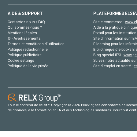
AIDE & SUPPORT
PLATEFORMES ELSE
Contactez-nous / FAQ
Site e-commerce :
www.el
Qui sommes-nous ?
Aide à la pratique clinique
Mentions légales
Portail pour les institution
© - Avertissements
Site d'information sur l'E
Termes et conditions d'utilisation
E-learning pour les infirmi
Politique rédactionnelle
Bibliothèque d'e-books Els
Politique publicitaire
Blog special IFSI :
www.gen
Cookie settings
Suivez notre actualité sur
Politique de la vie privée
Site d'emploi en santé :
e
Tout le contenu de ce site: Copyright © 2026 Elsevier, ses concédants de licence e
de données, a la formation en IA et aux technologies similaires. Pour tout con