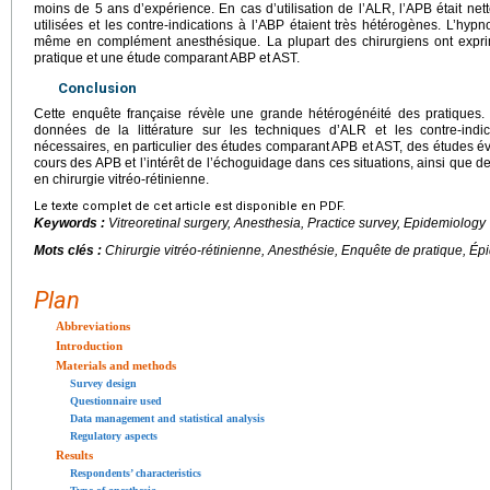
moins de 5 ans d’expérience. En cas d’utilisation de l’ALR, l’APB était ne
utilisées et les contre-indications à l’ABP étaient très hétérogènes. L’hypn
même en complément anesthésique. La plupart des chirurgiens ont exp
pratique et une étude comparant ABP et AST.
Conclusion
Cette enquête française révèle une grande hétérogénéité des pratiques.
données de la littérature sur les techniques d’ALR et les contre-indi
nécessaires, en particulier des études comparant APB et AST, des études év
cours des APB et l’intérêt de l’échoguidage dans ces situations, ainsi que d
en chirurgie vitréo-rétinienne.
Le texte complet de cet article est disponible en PDF.
Keywords :
Vitreoretinal surgery, Anesthesia, Practice survey, Epidemiology
Mots clés :
Chirurgie vitréo-rétinienne, Anesthésie, Enquête de pratique, Ép
Plan
Abbreviations
Introduction
Materials and methods
Survey design
Questionnaire used
Data management and statistical analysis
Regulatory aspects
Results
Respondents’ characteristics