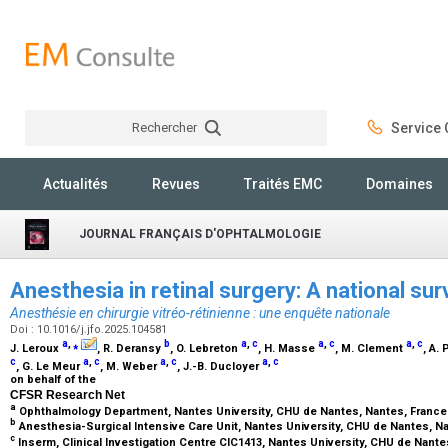
Rechercher
Service C
Rechercher
Actualités
Revues
Traités EMC
Domaines
JOURNAL FRANÇAIS D'OPHTALMOLOGIE
Anesthesia in retinal surgery: A national su
Anesthésie en chirurgie vitréo-rétinienne : une enquête nationale
Doi : 10.1016/j.jfo.2025.104581
a
,
⁎
b
a
,
c
a
,
c
a
,
c
J. Leroux
, R. Deransy
, O. Lebreton
, H. Masse
, M. Clement
, A.
c
a
,
c
a
,
c
a
,
c
, G. Le Meur
, M. Weber
, J.-B. Ducloyer
on behalf of the
CFSR Research Net
a
Ophthalmology Department, Nantes University, CHU de Nantes, Nantes, Franc
b
Anesthesia-Surgical Intensive Care Unit, Nantes University, CHU de Nantes, N
c
Inserm, Clinical Investigation Centre CIC1413, Nantes University, CHU de Nant