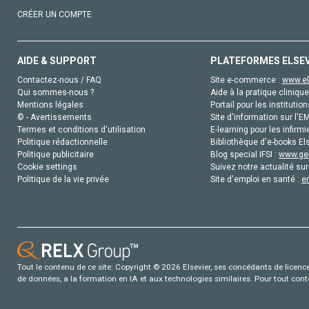
CRÉER UN COMPTE
AIDE & SUPPORT
PLATEFORMES ELSE
Contactez-nous / FAQ
Site e-commerce :
www.el
Qui sommes-nous ?
Aide à la pratique clinique
Mentions légales
Portail pour les institution
© - Avertissements
Site d'information sur l'E
Termes et conditions d'utilisation
E-learning pour les infirmi
Politique rédactionnelle
Bibliothèque d'e-books Els
Politique publicitaire
Blog special IFSI :
www.gen
Cookie settings
Suivez notre actualité sur
Politique de la vie privée
Site d'emploi en santé :
e
Tout le contenu de ce site: Copyright © 2026 Elsevier, ses concédants de licence e
de données, a la formation en IA et aux technologies similaires. Pour tout con