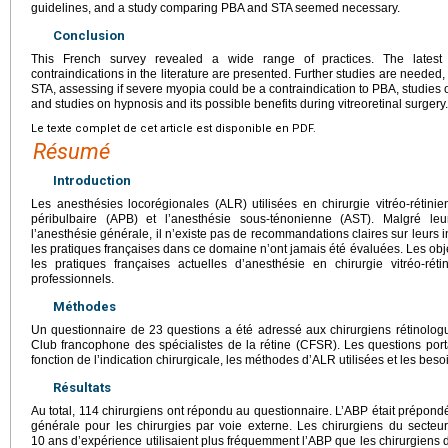
guidelines, and a study comparing PBA and STA seemed necessary.
Conclusion
This French survey revealed a wide range of practices. The latest
contraindications in the literature are presented. Further studies are needed
STA, assessing if severe myopia could be a contraindication to PBA, studies 
and studies on hypnosis and its possible benefits during vitreoretinal surgery.
Le texte complet de cet article est disponible en PDF.
Résumé
Introduction
Les anesthésies locorégionales (ALR) utilisées en chirurgie vitréo-rétini
péribulbaire (APB) et l’anesthésie sous-ténonienne (AST). Malgré leur
l’anesthésie générale, il n’existe pas de recommandations claires sur leurs in
les pratiques françaises dans ce domaine n’ont jamais été évaluées. Les obje
les pratiques françaises actuelles d’anesthésie en chirurgie vitréo-réti
professionnels.
Méthodes
Un questionnaire de 23 questions a été adressé aux chirurgiens rétinolog
Club francophone des spécialistes de la rétine (CFSR). Les questions porta
fonction de l’indication chirurgicale, les méthodes d’ALR utilisées et les beso
Résultats
Au total, 114 chirurgiens ont répondu au questionnaire. L’ABP était prépondé
générale pour les chirurgies par voie externe. Les chirurgiens du secteur
10 ans d’expérience utilisaient plus fréquemment l’ABP que les chirurgiens d