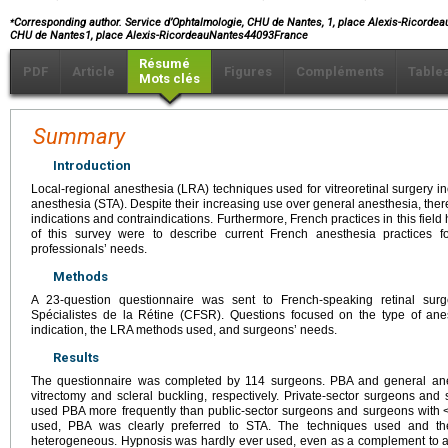
⁎
Corresponding author. Service d’Ophtalmologie, CHU de Nantes, 1, place Alexis-Ricordea
CHU de Nantes1, place Alexis-RicordeauNantes44093France
Résumé
PDF
Article
Figures
Compléments
Table
Mots clés
Summary
Introduction
Local-regional anesthesia (LRA) techniques used for vitreoretinal surgery 
anesthesia (STA). Despite their increasing use over general anesthesia, the
indications and contraindications. Furthermore, French practices in this fiel
of this survey were to describe current French anesthesia practices for
professionals’ needs.
Methods
A 23-question questionnaire was sent to French-speaking retinal su
Spécialistes de la Rétine (CFSR). Questions focused on the type of ane
indication, the LRA methods used, and surgeons’ needs.
Results
The questionnaire was completed by 114 surgeons. PBA and general ane
vitrectomy and scleral buckling, respectively. Private-sector surgeons and
used PBA more frequently than public-sector surgeons and surgeons with
used, PBA was clearly preferred to STA. The techniques used and th
heterogeneous. Hypnosis was hardly ever used, even as a complement to 