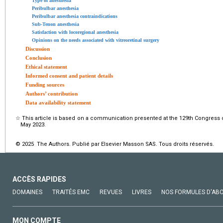
Type of anesthesia
Peribulbar anesthesia
Peribulbar anesthesia contraindications
Sub-Tenon anesthesia
Satisfaction with locoregional anesthesia
Opinions on the needs associated with vitreoretinal surgery
Discussion
Conclusion
Ethical statement
Informed consent and patient details
Funding sources
Authors’ contribution
Data availability statement
☆
This article is based on a communication presented at the 129th Congress 
May 2023.
© 2025 The Authors. Publié par Elsevier Masson SAS. Tous droits réservés.
ACCÈS RAPIDES
DOMAINES
TRAITÉS EMC
REVUES
LIVRES
NOS FORMULES D'AB
MON COMPTE