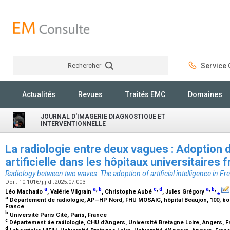
Rechercher
Service C
Rechercher
Actualités
Revues
Traités EMC
Domaines
JOURNAL D'IMAGERIE DIAGNOSTIQUE ET
INTERVENTIONNELLE
La radiologie entre deux vagues : Adoption de
artificielle dans les hôpitaux universitaires
Radiology between two waves: The adoption of artificial intelligence in Fr
Doi : 10.1016/j.jidi.2025.07.003
a
a
,
b
c
,
d
a
,
b
,
Léo Machado
, Valérie Vilgrain
, Christophe Aubé
, Jules Grégory
⁎
a
Département de radiologie, AP–HP Nord, FHU MOSAIC, hôpital Beaujon, 100, bou
France
b
Université Paris Cité, Paris, France
c
Département de radiologie, CHU d’Angers, Université Bretagne Loire, Angers, 
d