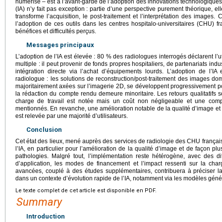
numérisé – est à l’avant-garde de l’adoption des innovations technologiques. L’
(IA) n’y fait pas exception : partie d’une perspective purement théorique, el
transforme l’acquisition, le post-traitement et l’interprétation des images.
l’adoption de ces outils dans les centres hospitalo-universitaires (CHU) f
bénéfices et difficultés perçus.
Messages principaux
L’adoption de l’IA est élevée : 80 % des radiologues interrogés déclarent l’ut
multiple : il peut provenir de fonds propres hospitaliers, de partenariats ind
intégration directe via l’achat d’équipements lourds. L’adoption de l’IA
radiologue : les solutions de reconstruction/post-traitement des images domi
majoritairement axées sur l’imagerie 2D, se développent progressivement po
la rédaction du compte rendu demeure minoritaire. Les retours qualitatifs so
charge de travail est notée mais un coût non négligeable et une comple
mentionnés. En revanche, une amélioration notable de la qualité d’image et 
est relevée par une majorité d’utilisateurs.
Conclusion
Cet état des lieux, mené auprès des services de radiologie des CHU français,
l’IA, en particulier pour l’amélioration de la qualité d’image et de façon p
pathologies. Malgré tout, l’implémentation reste hétérogène, avec des 
d’application, les modes de financement et l’impact ressenti sur la char
avancées, couplé à des études supplémentaires, contribuera à préciser la
dans un contexte d’évolution rapide de l’IA, notamment via les modèles génér
Le texte complet de cet article est disponible en PDF.
Summary
Introduction