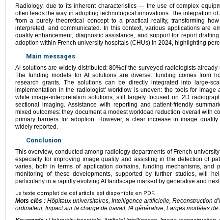
Radiology, due to its inherent characteristics — the use of complex equip
often leads the way in adopting technological innovations. The integration of ar
from a purely theoretical concept to a practical reality, transforming h
interpreted, and communicated. In this context, various applications are e
quality enhancement, diagnostic assistance, and support for report drafting.
adoption within French university hospitals (CHUs) in 2024, highlighting per
Main messages
AI solutions are widely distributed: 80%of the surveyed radiologists already us
The funding models for AI solutions are diverse: funding comes from hosp
research grants. The solutions can be directly integrated into large-s
implementation in the radiologist’ workflow is uneven: the tools for image
while image-interpretation solutions, still largely focused on 2D radiogra
sectional imaging. Assistance with reporting and patient-friendly summari
mixed outcomes: they document a modest workload reduction overall with co
primary barriers for adoption. However, a clear increase in image quality 
widely reported.
Conclusion
This overview, conducted among radiology departments of French university ho
especially for improving image quality and assisting in the detection of p
varies, both in terms of application domains, funding mechanisms, and 
monitoring of these developments, supported by further studies, will hel
particularly in a rapidly evolving AI landscape marked by generative and nex
Le texte complet de cet article est disponible en PDF.
Mots clés :
Hôpitaux universitaires, Intelligence artificielle, Reconstruction 
ordinateur, Impact sur la charge de travail, IA générative, Larges modèles de 