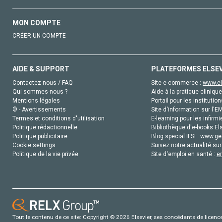
MON COMPTE
CRÉER UN COMPTE
AIDE & SUPPORT
PLATEFORMES ELSE
Contactez-nous / FAQ
Site e-commerce :
www.el
Qui sommes-nous ?
Aide à la pratique clinique
Mentions légales
Portail pour les institution
© - Avertissements
Site d'information sur l'E
Termes et conditions d'utilisation
E-learning pour les infirmi
Politique rédactionnelle
Bibliothèque d'e-books Els
Politique publicitaire
Blog special IFSI :
www.gen
Cookie settings
Suivez notre actualité sur
Politique de la vie privée
Site d'emploi en santé :
e
Tout le contenu de ce site: Copyright © 2026 Elsevier, ses concédants de licence e