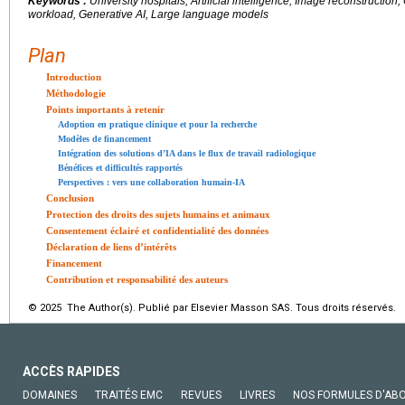
Keywords :
University hospitals, Artificial intelligence, Image reconstructi
workload, Generative AI, Large language models
Plan
Introduction
Méthodologie
Points importants à retenir
Adoption en pratique clinique et pour la recherche
Modèles de financement
Intégration des solutions d’IA dans le flux de travail radiologique
Bénéfices et difficultés rapportés
Perspectives : vers une collaboration humain-IA
Conclusion
Protection des droits des sujets humains et animaux
Consentement éclairé et confidentialité des données
Déclaration de liens d’intérêts
Financement
Contribution et responsabilité des auteurs
© 2025 The Author(s). Publié par Elsevier Masson SAS. Tous droits réservés.
ACCÈS RAPIDES
DOMAINES
TRAITÉS EMC
REVUES
LIVRES
NOS FORMULES D'AB