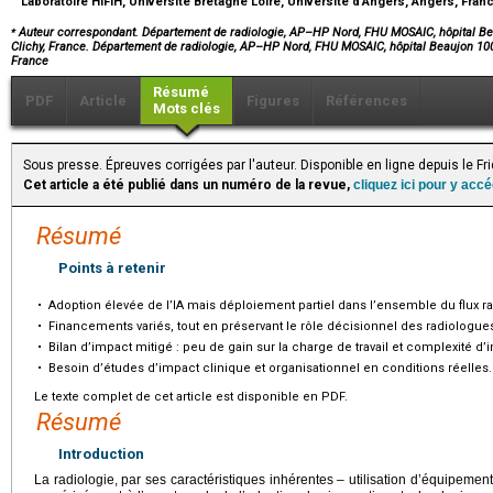
Laboratoire HIFIH, Université Bretagne Loire, Université d’Angers, Angers, Fra
⁎
Auteur correspondant. Département de radiologie, AP–HP Nord, FHU MOSAIC, hôpital Bea
Clichy, France. Département de radiologie, AP–HP Nord, FHU MOSAIC, hôpital Beaujon 100
France
Résumé
PDF
Article
Figures
Références
Mots clés
Sous presse. Épreuves corrigées par l'auteur. Disponible en ligne depuis le F
Cet article a été publié dans un numéro de la revue,
cliquez ici pour y acc
Résumé
Points à retenir
•
Adoption élevée de l’IA mais déploiement partiel dans l’ensemble du flux r
•
Financements variés, tout en préservant le rôle décisionnel des radiologue
•
Bilan d’impact mitigé : peu de gain sur la charge de travail et complexité d’i
•
Besoin d’études d’impact clinique et organisationnel en conditions réelles.
Le texte complet de cet article est disponible en PDF.
Résumé
Introduction
La radiologie, par ses caractéristiques inhérentes – utilisation d’équipemen