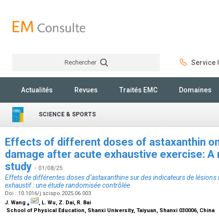
Rechercher
Service C
Rechercher
Actualités
Revues
Traités EMC
Domaines
SCIENCE & SPORTS
Effects of different doses of astaxanthin o
damage after acute exhaustive exercise: A
study
- 01/08/25
Effets de différentes doses d’astaxanthine sur des indicateurs de lésions
exhaustif : une étude randomisée contrôlée
Doi : 10.1016/j.scispo.2025.06.003
J. Wang
⁎
, L. Wu, Z. Dai, R. Bai
School of Physical Education, Shanxi University, Taiyuan, Shanxi 030006, China