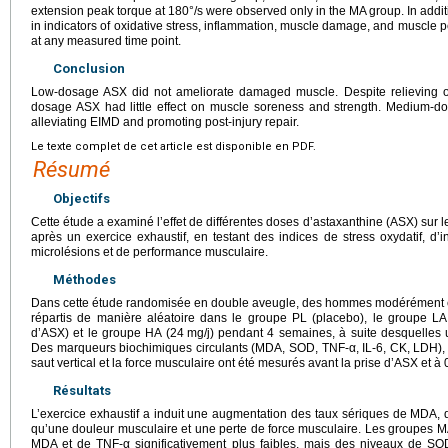
extension peak torque at 180°/s were observed only in the MA group. In additi
in indicators of oxidative stress, inflammation, muscle damage, and muscle 
at any measured time point.
Conclusion
Low-dosage ASX did not ameliorate damaged muscle. Despite relieving ox
dosage ASX had little effect on muscle soreness and strength. Medium-d
alleviating EIMD and promoting post-injury repair.
Le texte complet de cet article est disponible en PDF.
Résumé
Objectifs
Cette étude a examiné l’effet de différentes doses d’astaxanthine (ASX) sur l
après un exercice exhaustif, en testant des indices de stress oxydatif, d’
microlésions et de performance musculaire.
Méthodes
Dans cette étude randomisée en double aveugle, des hommes modérément e
répartis de manière aléatoire dans le groupe PL (placebo), le groupe LA
d’ASX) et le groupe HA (24
mg/j) pendant 4 semaines, à suite desquelles 
Des marqueurs biochimiques circulants (MDA, SOD, TNF-α, IL-6, CK, LDH), 
saut vertical et la force musculaire ont été mesurés avant la prise d’ASX et à 
Résultats
L’exercice exhaustif a induit une augmentation des taux sériques de MDA, 
qu’une douleur musculaire et une perte de force musculaire. Les groupes M
MDA et de TNF-α significativement plus faibles, mais des niveaux de S