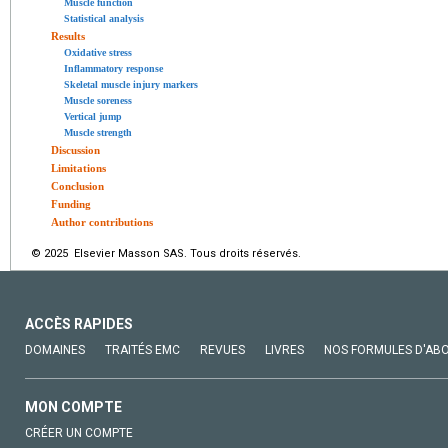
Muscle function
Statistical analysis
Results
Oxidative stress
Inflammatory response
Skeletal muscle injury markers
Muscle soreness
Vertical jump
Muscle strength
Discussion
Limitations
Conclusion
Funding
Author contributions
© 2025 Elsevier Masson SAS. Tous droits réservés.
ACCÈS RAPIDES
DOMAINES
TRAITÉS EMC
REVUES
LIVRES
NOS FORMULES D'AB
MON COMPTE
CRÉER UN COMPTE