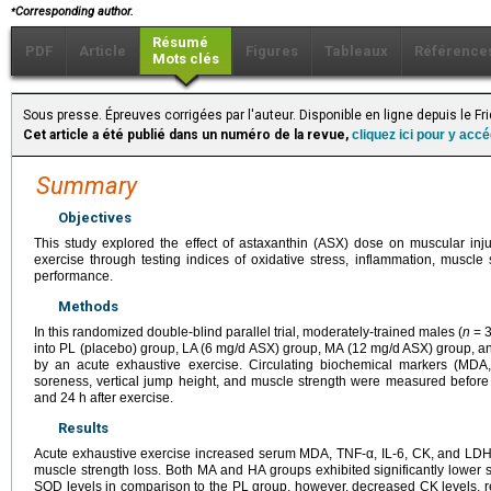
⁎
Corresponding author.
Résumé
PDF
Article
Figures
Tableaux
Référence
Mots clés
Sous presse. Épreuves corrigées par l'auteur. Disponible en ligne depuis le F
Cet article a été publié dans un numéro de la revue,
cliquez ici pour y acc
Summary
Objectives
This study explored the effect of astaxanthin (ASX) dose on muscular inj
exercise through testing indices of oxidative stress, inflammation, musc
performance.
Methods
In this randomized double-blind parallel trial, moderately-trained males (
n
=
3
into PL (placebo) group, LA (6
mg/d ASX) group, MA (12
mg/d ASX) group, a
by an acute exhaustive exercise. Circulating biochemical markers (MD
soreness, vertical jump height, and muscle strength were measured befor
and 24
h after exercise.
Results
Acute exhaustive exercise increased serum MDA, TNF-α, IL-6, CK, and LDH
muscle strength loss. Both MA and HA groups exhibited significantly lowe
SOD levels in comparison to the PL group, however, decreased CK levels,