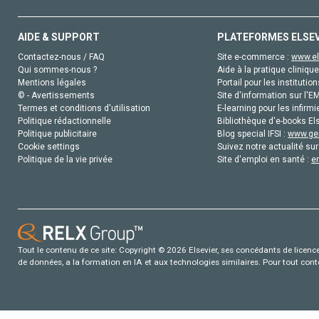
AIDE & SUPPORT
PLATEFORMES ELSE
Contactez-nous / FAQ
Site e-commerce :
www.el
Qui sommes-nous ?
Aide à la pratique clinique
Mentions légales
Portail pour les institution
© - Avertissements
Site d'information sur l'E
Termes et conditions d'utilisation
E-learning pour les infirmi
Politique rédactionnelle
Bibliothèque d'e-books Els
Politique publicitaire
Blog special IFSI :
www.gen
Cookie settings
Suivez notre actualité sur
Politique de la vie privée
Site d'emploi en santé :
e
Tout le contenu de ce site: Copyright © 2026 Elsevier, ses concédants de licence e
de données, a la formation en IA et aux technologies similaires. Pour tout con