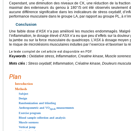
Cependant, une diminution des niveaux de CK, une réduction de la fractio
maximal des extenseurs du genou à 180°/S ont été observés seulement da
aucune différence significative dans les indicateurs de stress oxydatif, d’i
performance musculaire dans le groupe LA, par rapport au groupe PL, à n’i
Conclusion
Une faible dose d’ASX n’a pas amélioré les muscles endommagés. Malgré l
l’inflammation, le dosage élevé d’ASX n’a eu que peu d’effets sur la douleur
la jambe ou sur la force musculaire du quadriceps. L’ASX à dosage moyen po
le risque de microlésions musculaires induites par l’exercice et favoriser la r
Le texte complet de cet article est disponible en PDF.
Keywords :
Oxidative stress, Inflammation, Creatine kinase, Muscle sorenes
Mots clés :
Stress oxydatif, Inflammation, Créatine kinase, Douleurs muscula
Plan
Introduction
Methods
Subject
Design
Randomization and blinding
Anthropometric and VO
measurements
2peak
Exercise program
Blood sample collection and analysis
Muscle soreness
Vertical jump