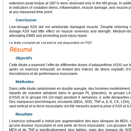
extension peak torque at 180°/s were observed only in the MA group. In additi
in indicators of oxidative stress, inflammation, muscle damage, and muscle 
at any measured time point.
Conclusion
Low-dosage ASX did not ameliorate damaged muscle. Despite relieving ox
dosage ASX had little effect on muscle soreness and strength. Medium-d
alleviating EIMD and promoting post-injury repair.
Le texte complet de cet article est disponible en PDF.
Résumé
Objectifs
Cette étude a examiné l’effet de différentes doses d’astaxanthine (ASX) sur l
après un exercice exhaustif, en testant des indices de stress oxydatif, d’
microlésions et de performance musculaire.
Méthodes
Dans cette étude randomisée en double aveugle, des hommes modérément e
répartis de manière aléatoire dans le groupe PL (placebo), le groupe LA
d’ASX) et le groupe HA (24
mg/j) pendant 4 semaines, à suite desquelles 
Des marqueurs biochimiques circulants (MDA, SOD, TNF-α, IL-6, CK, LDH), 
saut vertical et la force musculaire ont été mesurés avant la prise d’ASX et à 
Résultats
L’exercice exhaustif a induit une augmentation des taux sériques de MDA, 
qu’une douleur musculaire et une perte de force musculaire. Les groupes M
MDA et de TNF-α significativement plus faibles, mais des niveaux de S