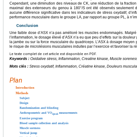
Cependant, une diminution des niveaux de CK, une réduction de la fractio
maximal des extenseurs du genou à 180°/S ont été observés seulement da
aucune différence significative dans les indicateurs de stress oxydatif, d’i
performance musculaire dans le groupe LA, par rapport au groupe PL, à n’i
Conclusion
Une faible dose d’ASX n’a pas amélioré les muscles endommagés. Malgré l
l’inflammation, le dosage élevé d’ASX n’a eu que peu d’effets sur la douleur
la jambe ou sur la force musculaire du quadriceps. L’ASX à dosage moyen po
le risque de microlésions musculaires induites par l’exercice et favoriser la r
Le texte complet de cet article est disponible en PDF.
Keywords :
Oxidative stress, Inflammation, Creatine kinase, Muscle sorenes
Mots clés :
Stress oxydatif, Inflammation, Créatine kinase, Douleurs muscula
Plan
Introduction
Methods
Subject
Design
Randomization and blinding
Anthropometric and VO
measurements
2peak
Exercise program
Blood sample collection and analysis
Muscle soreness
Vertical jump