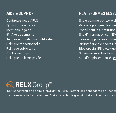
AIDE & SUPPORT
PLATEFORMES ELSE
Contactez-nous / FAQ
Site e-commerce :
www.el
Qui sommes-nous ?
Aide à la pratique clinique
Mentions légales
Portail pour les institution
© - Avertissements
Site d'information sur l'E
Termes et conditions d'utilisation
E-learning pour les infirmi
Politique rédactionnelle
Bibliothèque d'e-books Els
Politique publicitaire
Blog special IFSI :
www.gen
Cookie settings
Suivez notre actualité sur
Politique de la vie privée
Site d'emploi en santé :
e
Tout le contenu de ce site: Copyright © 2026 Elsevier, ses concédants de licence e
de données, a la formation en IA et aux technologies similaires. Pour tout con