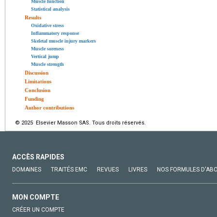
Muscle function
Statistical analysis
Results
Oxidative stress
Inflammatory response
Skeletal muscle injury markers
Muscle soreness
Vertical jump
Muscle strength
Discussion
Limitations
Conclusion
Funding
Author contributions
© 2025 Elsevier Masson SAS. Tous droits réservés.
ACCÈS RAPIDES
DOMAINES
TRAITÉS EMC
REVUES
LIVRES
NOS FORMULES D'AB
MON COMPTE
CRÉER UN COMPTE