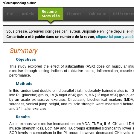
⁎
Corresponding author.
Résumé
PDF
Article
Figures
Tableaux
Référence
Mots clés
Sous presse. Épreuves corrigées par l'auteur. Disponible en ligne depuis le F
Cet article a été publié dans un numéro de la revue,
cliquez ici pour y acc
Summary
Objectives
This study explored the effect of astaxanthin (ASX) dose on muscular inj
exercise through testing indices of oxidative stress, inflammation, musc
performance.
Methods
In this randomized double-blind parallel trial, moderately-trained males (
n
=
3
into PL (placebo) group, LA (6
mg/d ASX) group, MA (12
mg/d ASX) group, a
by an acute exhaustive exercise. Circulating biochemical markers (MD
soreness, vertical jump height, and muscle strength were measured befor
and 24
h after exercise.
Results
Acute exhaustive exercise increased serum MDA, TNF-α, IL-6, CK, and LDH
muscle strength loss. Both MA and HA groups exhibited significantly lowe
SOD levels in comparison to the PL group, however, decreased CK levels,