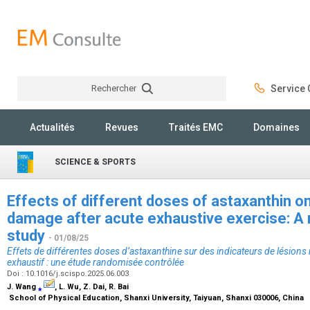
Rechercher
Service C
Rechercher
Actualités
Revues
Traités EMC
Domaines
SCIENCE & SPORTS
Effects of different doses of astaxanthin o
damage after acute exhaustive exercise: A
study
- 01/08/25
Effets de différentes doses d’astaxanthine sur des indicateurs de lésions
exhaustif : une étude randomisée contrôlée
Doi : 10.1016/j.scispo.2025.06.003
J. Wang
⁎
, L. Wu, Z. Dai, R. Bai
School of Physical Education, Shanxi University, Taiyuan, Shanxi 030006, China