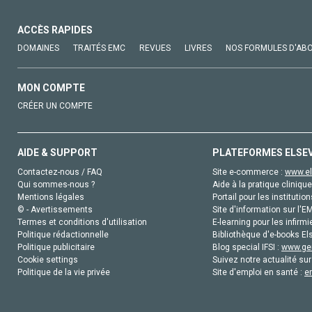
ACCÈS RAPIDES
DOMAINES
TRAITÉS EMC
REVUES
LIVRES
NOS FORMULES D'AB
MON COMPTE
CRÉER UN COMPTE
AIDE & SUPPORT
PLATEFORMES ELSE
Contactez-nous / FAQ
Site e-commerce :
www.el
Qui sommes-nous ?
Aide à la pratique clinique
Mentions légales
Portail pour les institution
© - Avertissements
Site d'information sur l'E
Termes et conditions d'utilisation
E-learning pour les infirmi
Politique rédactionnelle
Bibliothèque d'e-books Els
Politique publicitaire
Blog special IFSI :
www.gen
Cookie settings
Suivez notre actualité sur
Politique de la vie privée
Site d'emploi en santé :
e