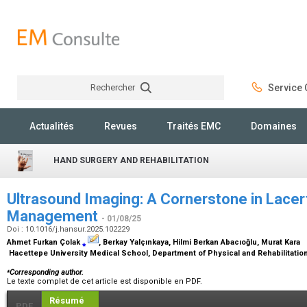
Rechercher
Service C
Rechercher
Actualités
Revues
Traités EMC
Domaines
HAND SURGERY AND REHABILITATION
Ultrasound Imaging: A Cornerstone in Lace
Management
- 01/08/25
Doi : 10.1016/j.hansur.2025.102229
Ahmet Furkan Çolak
⁎
, Berkay Yalçınkaya, Hilmi Berkan Abacıoğlu, Murat Kara
Hacettepe University Medical School, Department of Physical and Rehabilitatio
⁎
Corresponding author.
Le texte complet de cet article est disponible en PDF.
Résumé
PDF