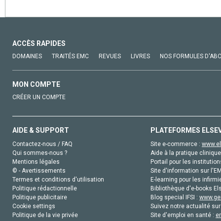
ACCÈS RAPIDES
DOMAINES
TRAITÉS EMC
REVUES
LIVRES
NOS FORMULES D'AB
MON COMPTE
CRÉER UN COMPTE
AIDE & SUPPORT
PLATEFORMES ELSE
Contactez-nous / FAQ
Site e-commerce :
www.el
Qui sommes-nous ?
Aide à la pratique clinique
Mentions légales
Portail pour les institution
© - Avertissements
Site d'information sur l'E
Termes et conditions d'utilisation
E-learning pour les infirmi
Politique rédactionnelle
Bibliothèque d'e-books Els
Politique publicitaire
Blog special IFSI :
www.gen
Cookie settings
Suivez notre actualité sur
Politique de la vie privée
Site d'emploi en santé :
e