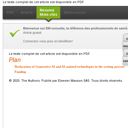
Le texte complet de cet article est disponible en PDF.
Résumé
PDF
Article
Références
Mots clés
Bienvenue sur EM-consulte, la référence des professionnels de santé.
Article gratuit.
c
Connectez-vous pour en bénéficier!
vo
Le texte complet de cet article est disponible en PDF.
Plan
co
Declaration of Generative AI and AI-assisted technologies in the writing process
Funding
© 2025 The Authors. Publié par Elsevier Masson SAS. Tous droits réservés.