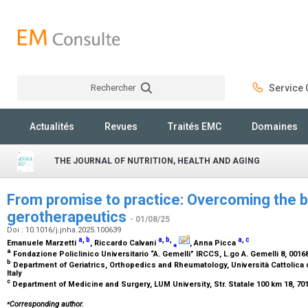
Rechercher
Service C
Rechercher
Actualités
Revues
Traités EMC
Domaines
THE JOURNAL OF NUTRITION, HEALTH AND AGING
From promise to practice: Overcoming the b
gerotherapeutics
- 01/08/25
Doi : 10.1016/j.jnha.2025.100639
a
,
b
a
,
b
,
a
,
c
Emanuele Marzetti
, Riccardo Calvani
⁎
, Anna Picca
a
Fondazione Policlinico Universitario “A. Gemelli” IRCCS, L.go A. Gemelli 8, 0016
b
Department of Geriatrics, Orthopedics and Rheumatology, Università Cattolica d
Italy
c
Department of Medicine and Surgery, LUM University, Str. Statale 100 km 18, 70
⁎
Corresponding author.