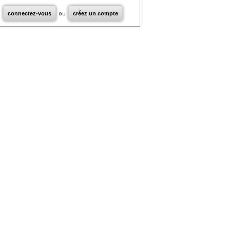
connectez-vous
ou
créez un compte