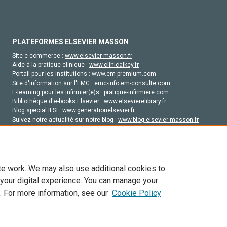
PLATEFORMES ELSEVIER MASSON
Site e-commerce :
www.elsevier-masson.fr
Aide à la pratique clinique :
www.clinicalkey.fr
Portail pour les institutions :
www.em-premium.com
Site d'information sur l'EMC :
emc-info.em-consulte.com
E-learning pour les infirmier(e)s :
pratique-infirmiere.com
Bibliothèque d'e-books Elsevier :
www.elsevierelibrary.fr
Blog special IFSI :
www.generationelsevier.fr
Suivez notre actualité sur notre blog :
www.blog-elsevier-masson.fr
Site d'emploi en santé :
emploisante.com
te work. We may also use additional cookies to
 your digital experience. You can manage your
. For more information, see our
Cookie Policy
vier, ses concédants de licence et ses contributeurs. Tout les droits sont réservés, y 
ogies similaires. Pour tout contenu en libre accès, les conditions de licence Creati