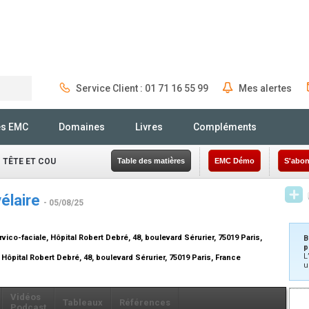
Service Client : 01 71 16 55 99
Mes alertes
Rechercher
és EMC
Domaines
Livres
Compléments
 TÊTE ET COU
Table des matières
EMC Démo
S'abon
vélaire
- 05/08/25
vico-faciale, Hôpital Robert Debré, 48, boulevard Sérurier, 75019 Paris,
B
p
L
 Hôpital Robert Debré, 48, boulevard Sérurier, 75019 Paris, France
u
Vidéos
Tableaux
Références
Podcast