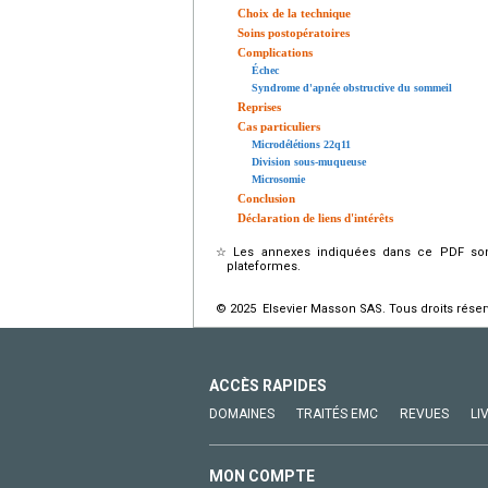
Choix de la technique
Soins postopératoires
Complications
Échec
Syndrome d'apnée obstructive du sommeil
Reprises
Cas particuliers
Microdélétions 22q11
Division sous-muqueuse
Microsomie
Conclusion
Déclaration de liens d'intérêts
☆
Les annexes indiquées dans ce PDF sont
plateformes.
© 2025 Elsevier Masson SAS. Tous droits réser
ACCÈS RAPIDES
DOMAINES
TRAITÉS EMC
REVUES
LI
MON COMPTE