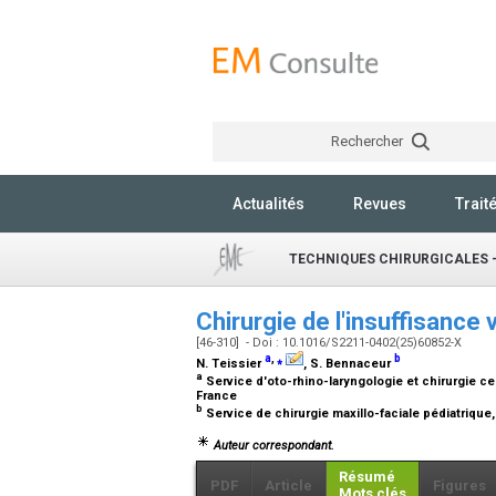
Rechercher
Actualités
Revues
Trait
TECHNIQUES CHIRURGICALES -
Chirurgie de l'insuffisance 
[46-310] - Doi : 10.1016/S2211-0402(25)60852-X
a
,
⁎
b
N. Teissier
, S. Bennaceur
a
Service d'oto-rhino-laryngologie et chirurgie cer
France
b
Service de chirurgie maxillo-faciale pédiatrique,
Auteur correspondant.
Résumé
PDF
Article
Figures
Mots clés