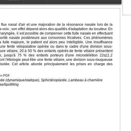
n flux nasal d'air et une majoration de la résonance nasale lors de la
la voix ; son effet dépend alors des qualités d'adaptation du locuteur. En
haryngée, il est possible de compenser cette fuite nasale en effectuant
orité nasale postérieure aux consonnes fricatives. Ces phénomènes
 fuite majeure, le patient est alors peu intelligible. Une insuffisance
'une fente vélopalatine opérée ou dans le cadre d'une division sous-
ture vélaire, 20 à 50 % des enfants opérés de fente vélaire présentent
rs, jusqu'à 75 % des enfants porteurs d'une microdélétion 22q11.2
nt l'étiologie peut être une fente vélaire, une division sous-muqueuse
solée. Cet article aborde principalement les prises en charge des
en PDF.
stie (dynamique/statique), Sphictéroplastie, Lambeau à charnière
e/lipofilling