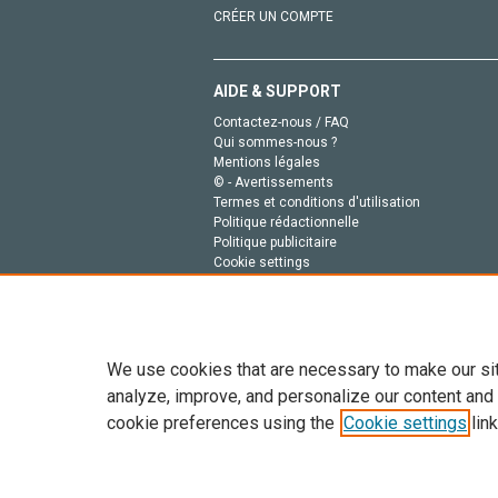
CRÉER UN COMPTE
AIDE & SUPPORT
Contactez-nous / FAQ
Qui sommes-nous ?
Mentions légales
© - Avertissements
Termes et conditions d'utilisation
Politique rédactionnelle
Politique publicitaire
Cookie settings
Politique de la vie privée
We use cookies that are necessary to make our si
analyze, improve, and personalize our content and
cookie preferences using the
Cookie settings
link
Tout le contenu de ce site: Copyright © 2026 Else
de données, a la formation en IA et aux technol