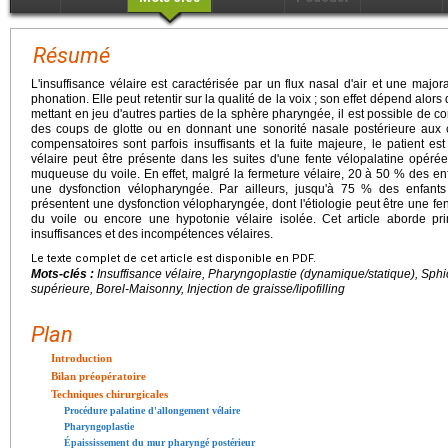
Résumé
L'insuffisance vélaire est caractérisée par un flux nasal d'air et une majo
phonation. Elle peut retentir sur la qualité de la voix ; son effet dépend alors
mettant en jeu d'autres parties de la sphère pharyngée, il est possible de c
des coups de glotte ou en donnant une sonorité nasale postérieure aux
compensatoires sont parfois insuffisants et la fuite majeure, le patient est
vélaire peut être présente dans les suites d'une fente vélopalatine opéré
muqueuse du voile. En effet, malgré la fermeture vélaire, 20 à 50 % des en
une dysfonction vélopharyngée. Par ailleurs, jusqu'à 75 % des enfants
présentent une dysfonction vélopharyngée, dont l'étiologie peut être une f
du voile ou encore une hypotonie vélaire isolée. Cet article aborde pr
insuffisances et des incompétences vélaires.
Le texte complet de cet article est disponible en PDF.
Mots-clés :
Insuffisance vélaire, Pharyngoplastie (dynamique/statique), Sph
supérieure, Borel-Maisonny, Injection de graisse/lipofilling
Plan
Introduction
Bilan préopératoire
Techniques chirurgicales
Procédure palatine d'allongement vélaire
Pharyngoplastie
Épaississement du mur pharyngé postérieur