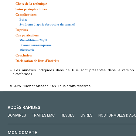
Choix de la technique
Soins postopératoires
Complications
Échec
Syndrome d'apnée obstructive du sommeil
Reprises
Cas particuliers
Microdélétions 22q11
Division sous-muqueuse
Microsomie
Conclusion
Déclaration de liens d'intérêts
☆
Les annexes indiquées dans ce PDF sont présentes dans la version é
plateformes.
© 2025 Elsevier Masson SAS. Tous droits réservés.
ACCÈS RAPIDES
DOMAINES
TRAITÉS EMC
REVUES
LIVRES
NOS FORMULES D'AB
MON COMPTE