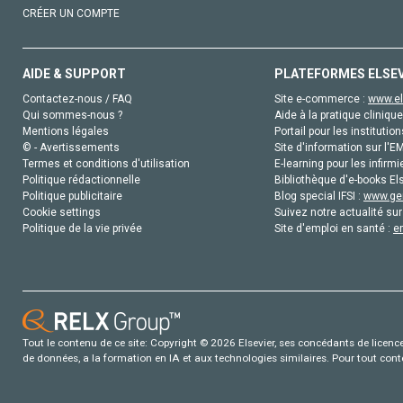
CRÉER UN COMPTE
AIDE & SUPPORT
PLATEFORMES ELSE
Contactez-nous / FAQ
Site e-commerce :
www.el
Qui sommes-nous ?
Aide à la pratique clinique
Mentions légales
Portail pour les institution
© - Avertissements
Site d'information sur l'E
Termes et conditions d'utilisation
E-learning pour les infirmi
Politique rédactionnelle
Bibliothèque d'e-books Els
Politique publicitaire
Blog special IFSI :
www.gen
Cookie settings
Suivez notre actualité sur
Politique de la vie privée
Site d'emploi en santé :
e
Tout le contenu de ce site: Copyright © 2026 Elsevier, ses concédants de licence e
de données, a la formation en IA et aux technologies similaires. Pour tout con