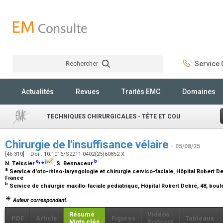
Rechercher
Service C
Rechercher
Actualités
Revues
Traités EMC
Domaines
TECHNIQUES CHIRURGICALES - TÊTE ET COU
Chirurgie de l'insuffisance vélaire
- 05/08/25
[46-310] - Doi : 10.1016/S2211-0402(25)60852-X
a
,
⁎
b
N. Teissier
, S. Bennaceur
a
Service d'oto-rhino-laryngologie et chirurgie cervico-faciale, Hôpital Robert Deb
France
b
Service de chirurgie maxillo-faciale pédiatrique, Hôpital Robert Debré, 48, boul
Auteur correspondant.
Résumé
Vidéos
PDF
Article
Figures
Tableaux
Mots clés
Podcast