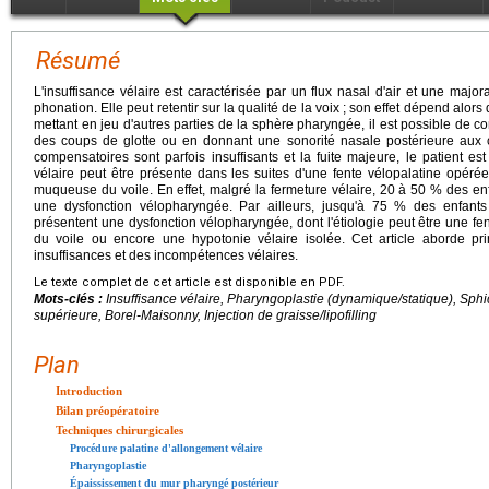
Résumé
L'insuffisance vélaire est caractérisée par un flux nasal d'air et une majo
phonation. Elle peut retentir sur la qualité de la voix ; son effet dépend alors
mettant en jeu d'autres parties de la sphère pharyngée, il est possible de c
des coups de glotte ou en donnant une sonorité nasale postérieure aux
compensatoires sont parfois insuffisants et la fuite majeure, le patient est
vélaire peut être présente dans les suites d'une fente vélopalatine opéré
muqueuse du voile. En effet, malgré la fermeture vélaire, 20 à 50 % des en
une dysfonction vélopharyngée. Par ailleurs, jusqu'à 75 % des enfants
présentent une dysfonction vélopharyngée, dont l'étiologie peut être une f
du voile ou encore une hypotonie vélaire isolée. Cet article aborde pr
insuffisances et des incompétences vélaires.
Le texte complet de cet article est disponible en PDF.
Mots-clés :
Insuffisance vélaire, Pharyngoplastie (dynamique/statique), Sph
supérieure, Borel-Maisonny, Injection de graisse/lipofilling
Plan
Introduction
Bilan préopératoire
Techniques chirurgicales
Procédure palatine d'allongement vélaire
Pharyngoplastie
Épaississement du mur pharyngé postérieur