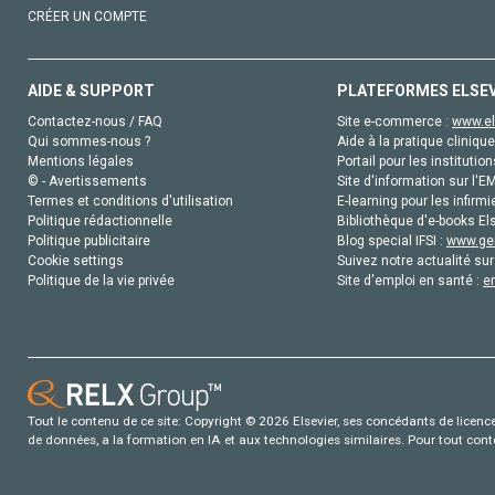
CRÉER UN COMPTE
AIDE & SUPPORT
PLATEFORMES ELSE
Contactez-nous / FAQ
Site e-commerce :
www.el
Qui sommes-nous ?
Aide à la pratique clinique
Mentions légales
Portail pour les institution
© - Avertissements
Site d'information sur l'E
Termes et conditions d'utilisation
E-learning pour les infirmi
Politique rédactionnelle
Bibliothèque d'e-books Els
Politique publicitaire
Blog special IFSI :
www.gen
Cookie settings
Suivez notre actualité sur
Politique de la vie privée
Site d'emploi en santé :
e
Tout le contenu de ce site: Copyright © 2026 Elsevier, ses concédants de licence e
de données, a la formation en IA et aux technologies similaires. Pour tout con