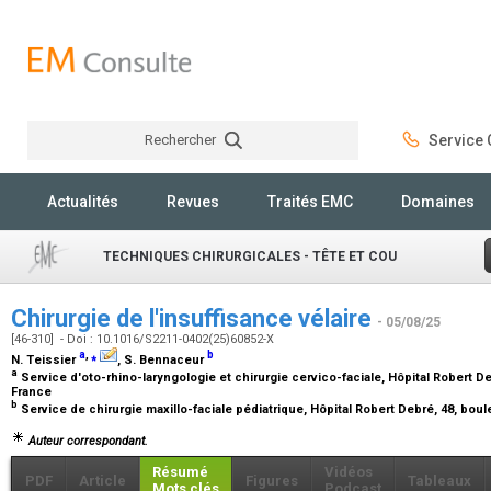
Rechercher
Service C
Rechercher
Actualités
Revues
Traités EMC
Domaines
TECHNIQUES CHIRURGICALES - TÊTE ET COU
Chirurgie de l'insuffisance vélaire
- 05/08/25
[46-310] - Doi : 10.1016/S2211-0402(25)60852-X
a
,
⁎
b
N. Teissier
, S. Bennaceur
a
Service d'oto-rhino-laryngologie et chirurgie cervico-faciale, Hôpital Robert Deb
France
b
Service de chirurgie maxillo-faciale pédiatrique, Hôpital Robert Debré, 48, boul
Auteur correspondant.
Résumé
Vidéos
PDF
Article
Figures
Tableaux
Mots clés
Podcast