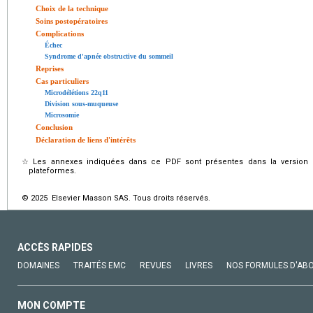
Choix de la technique
Soins postopératoires
Complications
Échec
Syndrome d'apnée obstructive du sommeil
Reprises
Cas particuliers
Microdélétions 22q11
Division sous-muqueuse
Microsomie
Conclusion
Déclaration de liens d'intérêts
☆
Les annexes indiquées dans ce PDF sont présentes dans la version é
plateformes.
© 2025 Elsevier Masson SAS. Tous droits réservés.
ACCÈS RAPIDES
DOMAINES
TRAITÉS EMC
REVUES
LIVRES
NOS FORMULES D'AB
MON COMPTE