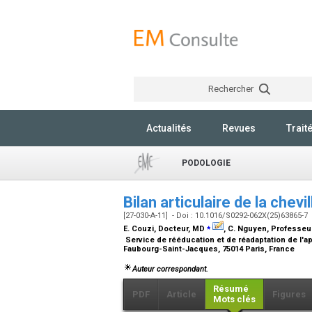
Rechercher
Actualités
Revues
Trait
PODOLOGIE
Bilan articulaire de la chevi
[27-030-A-11] - Doi : 10.1016/S0292-062X(25)63865-7
⁎
E. Couzi,
Docteur, MD
, C. Nguyen,
Professeu
Service de rééducation et de réadaptation de l'ap
Faubourg-Saint-Jacques, 75014 Paris, France
Auteur correspondant.
Résumé
PDF
Article
Figures
Mots clés