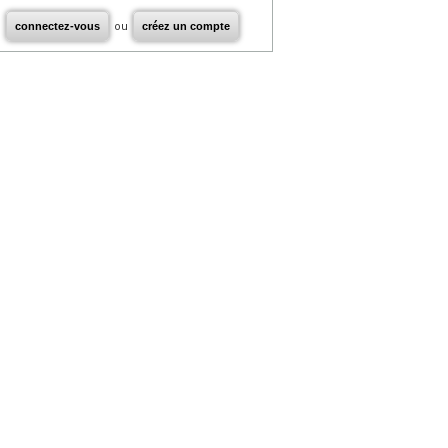
connectez-vous
ou
créez un compte