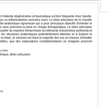
 l'atteinte dégénérative et traumatique est très fréquente chez l'adulte.
es ou inflammatoires sont plus rares. Le bilan articulaire de la cheville
te anatomique rigoureuse qui a pour principaux objectifs d'orienter le
er avec précision la prise en charge thérapeutique. Le bilan articulaire
ecueillir de manière hiérarchisée les éléments d'anamnèse pertinents et
les structures anatomiques potentiellement atteintes et à évaluer la
e ce bilan, le clinicien est dans la majorité des cas en mesure d'émettre
sibles, que des explorations complémentaires en imagerie pourront
en PDF.
nique, Bilan articulaire
ied