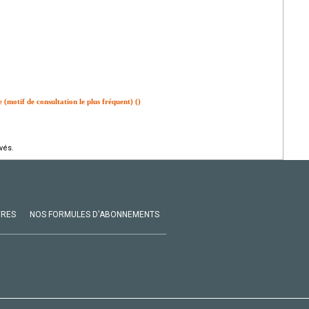
(motif de consultation le plus fréquent) ()
vés.
VRES
NOS FORMULES D'ABONNEMENTS