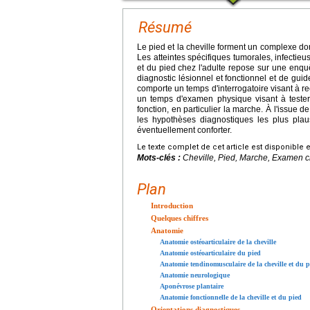
Résumé
Le pied et la cheville forment un complexe dont
Les atteintes spécifiques tumorales, infectieus
et du pied chez l'adulte repose sur une enquê
diagnostic lésionnel et fonctionnel et de guid
comporte un temps d'interrogatoire visant à r
un temps d'examen physique visant à tester 
fonction, en particulier la marche. À l'issue d
les hypothèses diagnostiques les plus plau
éventuellement conforter.
Le texte complet de cet article est disponible 
Mots-clés :
Cheville, Pied, Marche, Examen cli
Plan
Introduction
Quelques chiffres
Anatomie
Anatomie ostéoarticulaire de la cheville
Anatomie ostéoarticulaire du pied
Anatomie tendinomusculaire de la cheville et du p
Anatomie neurologique
Aponévrose plantaire
Anatomie fonctionnelle de la cheville et du pied
Orientations diagnostiques