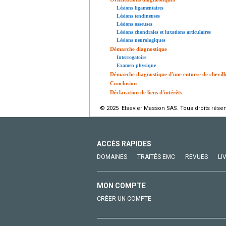
Lésions ligamentaires
Lésions tendineuses
Lésions osseuses
Lésions chondrales et luxations articulaires
Lésions neurologiques
Démarche diagnostique
Interrogatoire
Examen physique
Démarche diagnostique d'une entorse de cheville 
Conclusion
Déclaration de liens d'intérêts
© 2025 Elsevier Masson SAS. Tous droits réser
ACCÈS RAPIDES
DOMAINES
TRAITÉS EMC
REVUES
LI
MON COMPTE
CRÉER UN COMPTE