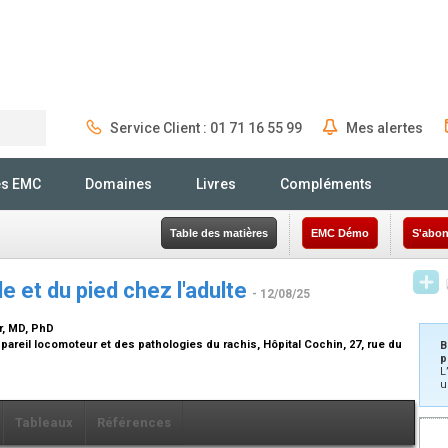
Service Client : 01 71 16 55 99
Mes alertes
Rechercher
és EMC
Domaines
Livres
Compléments
Table des matières
EMC Démo
S'abon
lle et du pied chez l'adulte
- 12/08/25
r, MD, PhD
pareil locomoteur et des pathologies du rachis, Hôpital Cochin, 27, rue du
B
p
L
u
Tableaux
Références