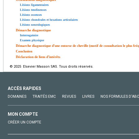
Lésions ligamentaires
Lésions tendineuses
Lésions osseuses
Lésions chondrales et luxations articulaires
Lésions neurologiques
Démarche diagnostique
Interrogatoire
Examen physique
Démarche diagnostique d'une entorse de cheville (motif de consultation le plus fréq
Conclusion
Déclaration de liens d'intérêts
© 2025 Elsevier Masson SAS. Tous droits réservés.
ACCÈS RAPIDES
DOMAINES
TRAITÉS EMC
REVUES
LIVRES
NOS FORMULES D'AB
MON COMPTE
CRÉER UN COMPTE