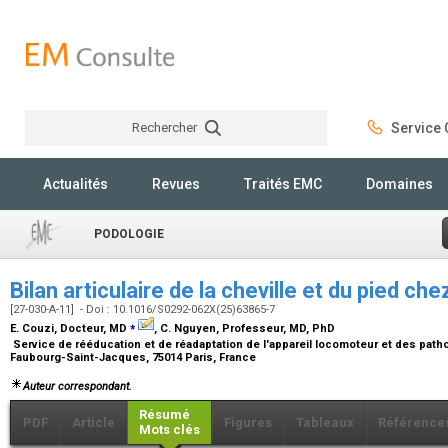
Rechercher
Service C
Rechercher
Actualités
Revues
Traités EMC
Domaines
PODOLOGIE
Bilan articulaire de la cheville et du pied che
[27-030-A-11] - Doi : 10.1016/S0292-062X(25)63865-7
⁎
E. Couzi,
Docteur, MD
, C. Nguyen,
Professeur, MD, PhD
Service de rééducation et de réadaptation de l'appareil locomoteur et des pathol
Faubourg-Saint-Jacques, 75014 Paris, France
Auteur correspondant.
Résumé
PDF
Article
Figures
Tableaux
Référence
Mots clés