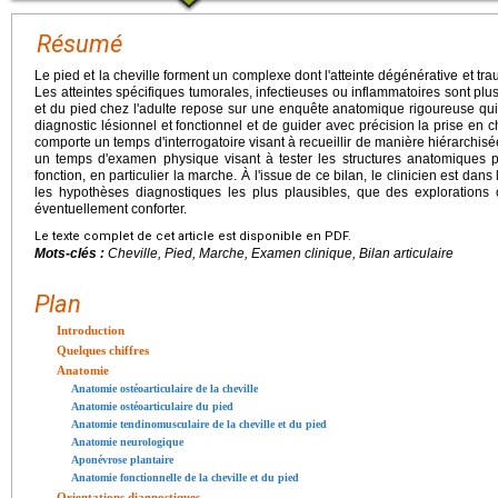
Résumé
Le pied et la cheville forment un complexe dont l'atteinte dégénérative et tra
Les atteintes spécifiques tumorales, infectieuses ou inflammatoires sont plus 
et du pied chez l'adulte repose sur une enquête anatomique rigoureuse qui a
diagnostic lésionnel et fonctionnel et de guider avec précision la prise en c
comporte un temps d'interrogatoire visant à recueillir de manière hiérarchis
un temps d'examen physique visant à tester les structures anatomiques po
fonction, en particulier la marche. À l'issue de ce bilan, le clinicien est da
les hypothèses diagnostiques les plus plausibles, que des explorations
éventuellement conforter.
Le texte complet de cet article est disponible en PDF.
Mots-clés :
Cheville, Pied, Marche, Examen clinique, Bilan articulaire
Plan
Introduction
Quelques chiffres
Anatomie
Anatomie ostéoarticulaire de la cheville
Anatomie ostéoarticulaire du pied
Anatomie tendinomusculaire de la cheville et du pied
Anatomie neurologique
Aponévrose plantaire
Anatomie fonctionnelle de la cheville et du pied
Orientations diagnostiques