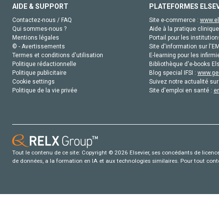
AIDE & SUPPORT
PLATEFORMES ELSE
Contactez-nous / FAQ
Site e-commerce :
www.el
Qui sommes-nous ?
Aide à la pratique clinique
Mentions légales
Portail pour les institution
© - Avertissements
Site d'information sur l'E
Termes et conditions d'utilisation
E-learning pour les infirmi
Politique rédactionnelle
Bibliothèque d'e-books Els
Politique publicitaire
Blog special IFSI :
www.gen
Cookie settings
Suivez notre actualité sur
Politique de la vie privée
Site d'emploi en santé :
e
Tout le contenu de ce site: Copyright © 2026 Elsevier, ses concédants de licence e
de données, a la formation en IA et aux technologies similaires. Pour tout con