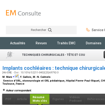
Rechercher
Service C
Rechercher
Actualités
Revues
Traités EMC
Domaines
TECHNIQUES CHIRURGICALES - TÊTE ET COU
Implants cochléaires : technique chirurgica
[46-038] - Doi : 10.1016/S2211-0402(25)69792-3
⁎
M. Marx
, Y. Gallois, M.-N. Calmels
Service d'ORL, otoneurologie et ORL pédiatrique, Hôpital Pierre-Paul-Riquet, C
Toulouse, France
Auteur correspondant.
Résumé
Vidéos
PDF
Article
Figures
Références
Mots clés
Podcast