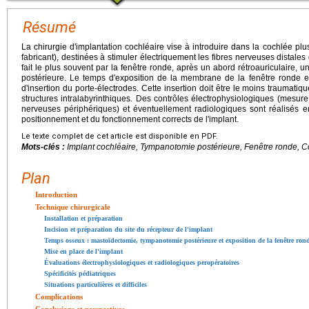
Résumé
La chirurgie d'implantation cochléaire vise à introduire dans la cochlée plu
fabricant), destinées à stimuler électriquement les fibres nerveuses distales 
fait le plus souvent par la fenêtre ronde, après un abord rétroauriculaire
postérieure. Le temps d'exposition de la membrane de la fenêtre ronde est
d'insertion du porte-électrodes. Cette insertion doit être le moins traumati
structures intralabyrinthiques. Des contrôles électrophysiologiques (mesu
nerveuses périphériques) et éventuellement radiologiques sont réalisés en 
positionnement et du fonctionnement corrects de l'implant.
Le texte complet de cet article est disponible en PDF.
Mots-clés :
Implant cochléaire, Tympanotomie postérieure, Fenêtre ronde, C
Plan
Introduction
Technique chirurgicale
Installation et préparation
Incision et préparation du site du récepteur de l'implant
Temps osseux : mastoïdectomie, tympanotomie postérieure et exposition de la fenêtre ron
Mise en place de l'implant
Évaluations électrophysiologiques et radiologiques peropératoires
Spécificités pédiatriques
Situations particulières et difficiles
Complications