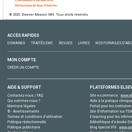
Conclusions et perspectives
Déclaration de liens d'intérêts
© 2025 Elsevier Masson SAS. Tous droits réservés.
ACCÈS RAPIDES
DOMAINES
TRAITÉS EMC
REVUES
LIVRES
NOS FORMULES D'AB
MON COMPTE
CRÉER UN COMPTE
AIDE & SUPPORT
PLATEFORMES ELSE
Contactez-nous / FAQ
Site e-commerce :
www.el
Qui sommes-nous ?
Aide à la pratique clinique
Mentions légales
Portail pour les institution
© - Avertissements
Site d'information sur l'E
Termes et conditions d'utilisation
E-learning pour les infirmi
Politique rédactionnelle
Bibliothèque d'e-books Els
Politique publicitaire
Blog special IFSI :
www.gen