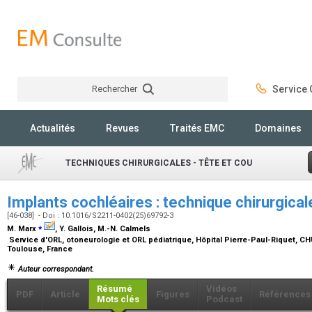
Rechercher
Service C
Rechercher
Actualités
Revues
Traités EMC
Domaines
TECHNIQUES CHIRURGICALES - TÊTE ET COU
Implants cochléaires : technique chirurgica
[46-038] - Doi : 10.1016/S2211-0402(25)69792-3
⁎
M. Marx
, Y. Gallois, M.-N. Calmels
Service d'ORL, otoneurologie et ORL pédiatrique, Hôpital Pierre-Paul-Riquet, C
Toulouse, France
Auteur correspondant.
Résumé
Vidéos
PDF
Article
Figures
Références
Mots clés
Podcast