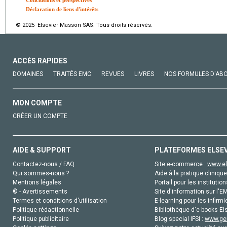
Conclusions et perspectives
Déclaration de liens d'intérêts
© 2025 Elsevier Masson SAS. Tous droits réservés.
ACCÈS RAPIDES
DOMAINES
TRAITÉS EMC
REVUES
LIVRES
NOS FORMULES D'AB
MON COMPTE
CRÉER UN COMPTE
AIDE & SUPPORT
PLATEFORMES ELSE
Contactez-nous / FAQ
Site e-commerce :
www.el
Qui sommes-nous ?
Aide à la pratique clinique
Mentions légales
Portail pour les institution
© - Avertissements
Site d'information sur l'E
Termes et conditions d'utilisation
E-learning pour les infirmi
Politique rédactionnelle
Bibliothèque d'e-books Els
Politique publicitaire
Blog special IFSI :
www.gen