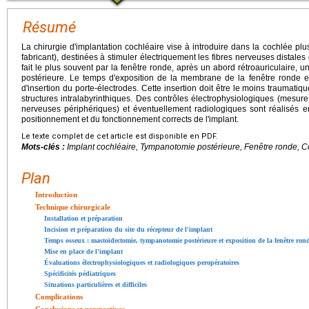
Résumé
La chirurgie d'implantation cochléaire vise à introduire dans la cochlée plu
fabricant), destinées à stimuler électriquement les fibres nerveuses distales 
fait le plus souvent par la fenêtre ronde, après un abord rétroauriculaire
postérieure. Le temps d'exposition de la membrane de la fenêtre ronde est
d'insertion du porte-électrodes. Cette insertion doit être le moins traumati
structures intralabyrinthiques. Des contrôles électrophysiologiques (mesu
nerveuses périphériques) et éventuellement radiologiques sont réalisés en 
positionnement et du fonctionnement corrects de l'implant.
Le texte complet de cet article est disponible en PDF.
Mots-clés :
Implant cochléaire, Tympanotomie postérieure, Fenêtre ronde, C
Plan
Introduction
Technique chirurgicale
Installation et préparation
Incision et préparation du site du récepteur de l'implant
Temps osseux : mastoïdectomie, tympanotomie postérieure et exposition de la fenêtre ron
Mise en place de l'implant
Évaluations électrophysiologiques et radiologiques peropératoires
Spécificités pédiatriques
Situations particulières et difficiles
Complications