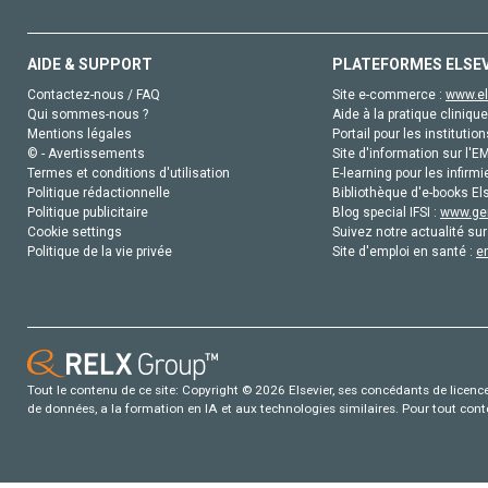
AIDE & SUPPORT
PLATEFORMES ELSE
Contactez-nous / FAQ
Site e-commerce :
www.el
Qui sommes-nous ?
Aide à la pratique clinique
Mentions légales
Portail pour les institution
© - Avertissements
Site d'information sur l'E
Termes et conditions d'utilisation
E-learning pour les infirmi
Politique rédactionnelle
Bibliothèque d'e-books Els
Politique publicitaire
Blog special IFSI :
www.gen
Cookie settings
Suivez notre actualité sur
Politique de la vie privée
Site d'emploi en santé :
e
Tout le contenu de ce site: Copyright © 2026 Elsevier, ses concédants de licence e
de données, a la formation en IA et aux technologies similaires. Pour tout con