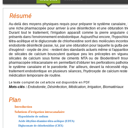
Résumé
Au-delà des moyens physiques requis pour préparer le système canalaire, 
une riche pharmacopée pour arriver à une désinfection et une obturation tr
Durant tout le traitement, l'irrigation apparaît comme la pierre angulaire
présents dans l'environnement endodontique. Aujourd'hui encore, l'hypochlor
tétra-acétique et le digluconate de chlorhexidine sont des molécules incontou
endodonte désinfecté passe, lui, par une obturation pour laquelle la gutta-p
d'eugénol - oxyde de zinc - restent des standards actuels même si l'appariti
de silicates de calcium bousculent quelque peu les préceptes en vigueur
silicates de calcium sous forme de ciments MTA ou de Biodentine® trou
pharmacopée intracanalaire en permettant d'obturer les perforations patholo
le système canalaire et le parodonte. Par ailleurs, devant la nécessité ré
traitement endodontique en plusieurs séances, l'hydroxyde de calcium reste
médication temporaire de routine.
Le texte complet de cet article est disponible en PDF.
Mots-clés :
Endodontie, Désinfection, Médication, Irrigation, Biomatériaux
Plan
Introduction
Solutions d'irrigation intracanalaire
Hypochlorite de sodium
Acide éthylène-diamine-tétra-acétique (EDTA)
Digluconate de chlorhexidine (CHX)