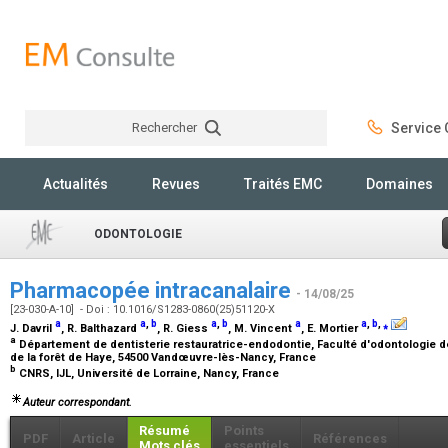
Rechercher
Service C
Rechercher
Actualités
Revues
Traités EMC
Domaines
ODONTOLOGIE
Pharmacopée intracanalaire
- 14/08/25
[23-030-A-10] - Doi : 10.1016/S1283-0860(25)51120-X
a
a
,
b
a
,
b
a
a
,
b
,
⁎
J. Davril
, R. Balthazard
, R. Giess
, M. Vincent
, E. Mortier
a
Département de dentisterie restauratrice-endodontie, Faculté d'odontologie d
de la forêt de Haye, 54500 Vandœuvre-lès-Nancy, France
b
CNRS, IJL, Université de Lorraine, Nancy, France
Auteur correspondant.
Résumé
Points
PDF
Article
Références
Mots clés
essentiels