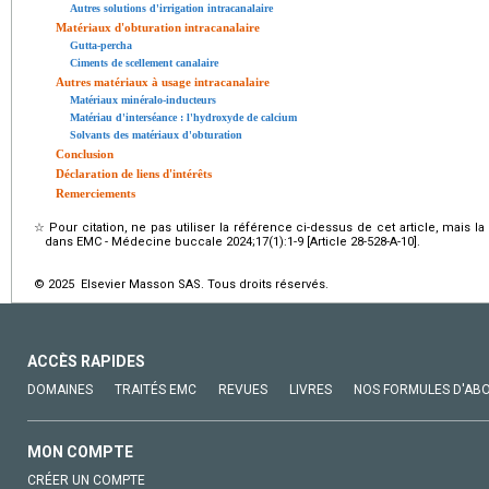
Autres solutions d'irrigation intracanalaire
Matériaux d'obturation intracanalaire
Gutta-percha
Ciments de scellement canalaire
Autres matériaux à usage intracanalaire
Matériaux minéralo-inducteurs
Matériau d'interséance : l'hydroxyde de calcium
Solvants des matériaux d'obturation
Conclusion
Déclaration de liens d'intérêts
Remerciements
☆
Pour citation, ne pas utiliser la référence ci-dessus de cet article, mais l
dans EMC - Médecine buccale 2024;17(1):1-9 [Article 28-528-A-10].
© 2025 Elsevier Masson SAS. Tous droits réservés.
ACCÈS RAPIDES
DOMAINES
TRAITÉS EMC
REVUES
LIVRES
NOS FORMULES D'AB
MON COMPTE
CRÉER UN COMPTE