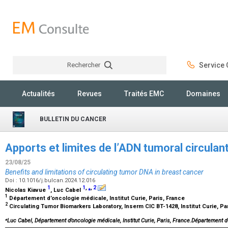
Rechercher
Service C
Rechercher
Actualités
Revues
Traités EMC
Domaines
BULLETIN DU CANCER
Apports et limites de l’ADN tumoral circulan
23/08/25
Benefits and limitations of circulating tumor DNA in breast cancer
Doi : 10.1016/j.bulcan.2024.12.016
1
1
,
⁎
,
2
Nicolas Kiavue
, Luc Cabel
1
Département d’oncologie médicale, Institut Curie, Paris, France
2
Circulating Tumor Biomarkers Laboratory, Inserm CIC BT-1428, Institut Curie, Pa
⁎
Luc Cabel, Département d’oncologie médicale, Institut Curie, Paris, France.Département d