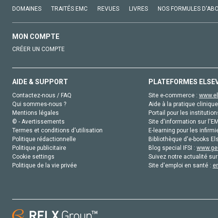
DOMAINES
TRAITÉS EMC
REVUES
LIVRES
NOS FORMULES D'AB
MON COMPTE
CRÉER UN COMPTE
AIDE & SUPPORT
PLATEFORMES ELSE
Contactez-nous / FAQ
Site e-commerce :
www.el
Qui sommes-nous ?
Aide à la pratique clinique
Mentions légales
Portail pour les institution
© - Avertissements
Site d'information sur l'E
Termes et conditions d'utilisation
E-learning pour les infirmi
Politique rédactionnelle
Bibliothèque d'e-books Els
Politique publicitaire
Blog special IFSI :
www.gen
Cookie settings
Suivez notre actualité sur
Politique de la vie privée
Site d'emploi en santé :
e