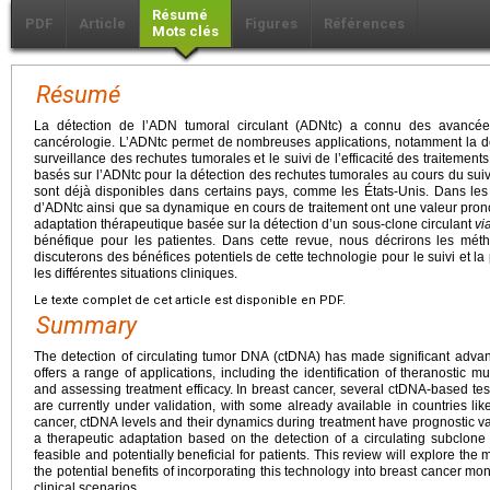
Résumé
PDF
Article
Figures
Références
Mots clés
Résumé
La détection de l’ADN tumoral circulant (ADNtc) a connu des avancé
cancérologie. L’ADNtc permet de nombreuses applications, notamment la dé
surveillance des rechutes tumorales et le suivi de l’efficacité des traitement
basés sur l’ADNtc pour la détection des rechutes tumorales au cours du suivi
sont déjà disponibles dans certains pays, comme les États-Unis. Dans les
d’ADNtc ainsi que sa dynamique en cours de traitement ont une valeur pro
adaptation thérapeutique basée sur la détection d’un sous-clone circulant
vi
bénéfique pour les patientes. Dans cette revue, nous décrirons les mét
discuterons des bénéfices potentiels de cette technologie pour le suivi et l
les différentes situations cliniques.
Le texte complet de cet article est disponible en PDF.
Summary
The detection of circulating tumor DNA (ctDNA) has made significant adva
offers a range of applications, including the identification of theranostic m
and assessing treatment efficacy. In breast cancer, several ctDNA-based test
are currently under validation, with some already available in countries lik
cancer, ctDNA levels and their dynamics during treatment have prognostic v
a therapeutic adaptation based on the detection of a circulating subclon
feasible and potentially beneficial for patients. This review will explore th
the potential benefits of incorporating this technology into breast cancer 
clinical scenarios.