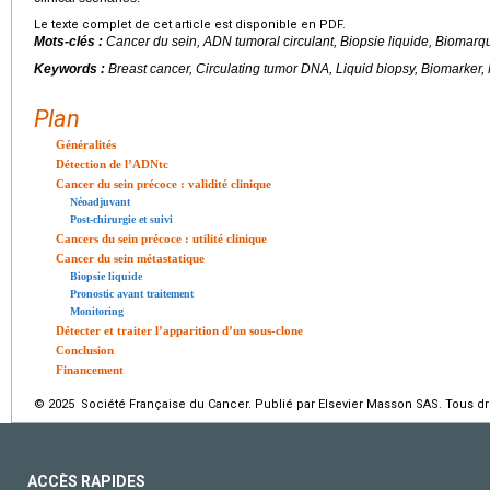
Le texte complet de cet article est disponible en PDF.
Mots-clés :
Cancer du sein, ADN tumoral circulant, Biopsie liquide, Biomarq
Keywords :
Breast cancer, Circulating tumor DNA, Liquid biopsy, Biomarker,
Plan
Généralités
Détection de l’ADNtc
Cancer du sein précoce : validité clinique
Néoadjuvant
Post-chirurgie et suivi
Cancers du sein précoce : utilité clinique
Cancer du sein métastatique
Biopsie liquide
Pronostic avant traitement
Monitoring
Détecter et traiter l’apparition d’un sous-clone
Conclusion
Financement
© 2025 Société Française du Cancer. Publié par Elsevier Masson SAS. Tous dro
ACCÈS RAPIDES