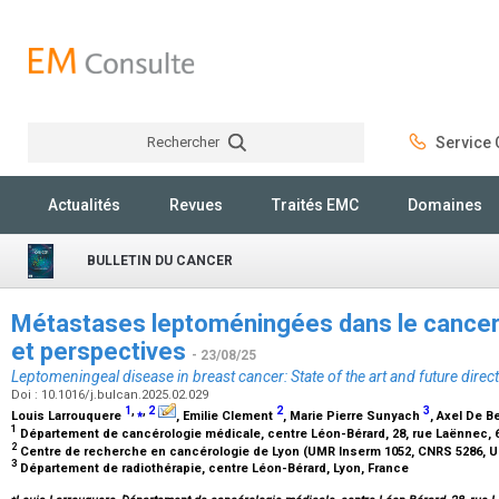
Rechercher
Service C
Rechercher
Actualités
Revues
Traités EMC
Domaines
BULLETIN DU CANCER
Métastases leptoméningées dans le cancer d
et perspectives
- 23/08/25
Leptomeningeal disease in breast cancer: State of the art and future direc
Doi : 10.1016/j.bulcan.2025.02.029
1
,
⁎
,
2
2
3
Louis Larrouquere
, Emilie Clement
, Marie Pierre Sunyach
, Axel De B
1
Département de cancérologie médicale, centre Léon-Bérard, 28, rue Laënnec, 
2
Centre de recherche en cancérologie de Lyon (UMR Inserm 1052, CNRS 5286, UC
3
Département de radiothérapie, centre Léon-Bérard, Lyon, France
⁎