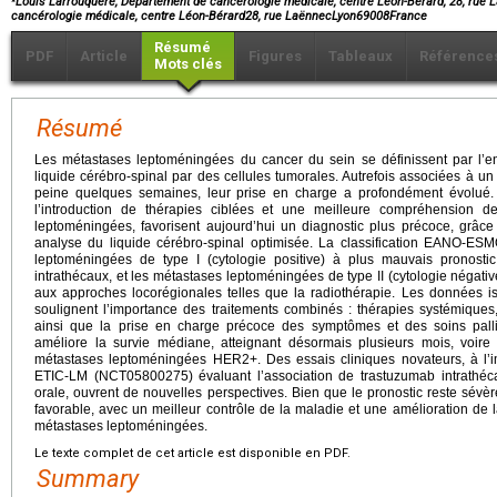
Louis Larrouquere, Département de cancérologie médicale, centre Léon-Bérard, 28, rue 
cancérologie médicale, centre Léon-Bérard28, rue LaënnecLyon69008France
Résumé
PDF
Article
Figures
Tableaux
Référence
Mots clés
Résumé
Les métastases leptoméningées du cancer du sein se définissent par l’
liquide cérébro-spinal par des cellules tumorales. Autrefois associées à un
peine quelques semaines, leur prise en charge a profondément évolué
l’introduction de thérapies ciblées et une meilleure compréhension d
leptoméningées, favorisent aujourd’hui un diagnostic plus précoce, grâ
analyse du liquide cérébro-spinal optimisée. La classification EANO-ES
leptoméningées de type I (cytologie positive) à plus mauvais pronostic
intrathécaux, et les métastases leptoméningées de type II (cytologie négativ
aux approches locorégionales telles que la radiothérapie. Les données is
soulignent l’importance des traitements combinés : thérapies systémiques, 
ainsi que la prise en charge précoce des symptômes et des soins palliat
améliore la survie médiane, atteignant désormais plusieurs mois, voire
métastases leptoméningées HER2+. Des essais cliniques novateurs, à l’im
ETIC-LM (NCT05800275) évaluant l’association de trastuzumab intrathécal
orale, ouvrent de nouvelles perspectives. Bien que le pronostic reste sévè
favorable, avec un meilleur contrôle de la maladie et une amélioration de la
métastases leptoméningées.
Le texte complet de cet article est disponible en PDF.
Summary