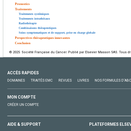
Pronostics
Traitements
Traitements systémiques
Traitements intrathécaux
Radiothérapie
Combinaisons thérapeutiques
Soins symptomatiques et de support, prise en charge globale
Perspectives thérapeutiques innovantes
Conclusion
© 2025 Société Française du Cancer. Publié par Elsevier Masson SAS. Tous dro
ACCÈS RAPIDES
DOMAINES
TRAITÉS EMC
REVUES
LIVRES
NOS FORMULES D'AB
MON COMPTE
CRÉER UN COMPTE
AIDE & SUPPORT
PLATEFORMES ELSE