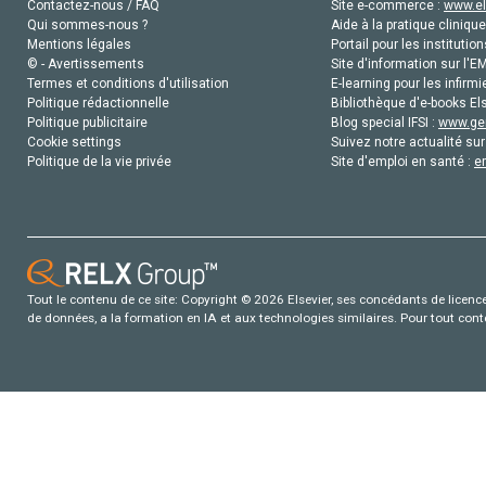
Contactez-nous / FAQ
Site e-commerce :
www.el
Qui sommes-nous ?
Aide à la pratique clinique
Mentions légales
Portail pour les institution
© - Avertissements
Site d'information sur l'E
Termes et conditions d'utilisation
E-learning pour les infirmi
Politique rédactionnelle
Bibliothèque d'e-books Els
Politique publicitaire
Blog special IFSI :
www.gen
Cookie settings
Suivez notre actualité sur
Politique de la vie privée
Site d'emploi en santé :
e
Tout le contenu de ce site: Copyright © 2026 Elsevier, ses concédants de licence e
de données, a la formation en IA et aux technologies similaires. Pour tout con