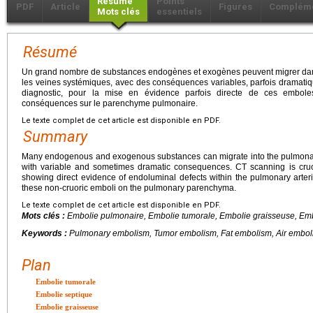
Résumé
Points
PDF
Article
Figures
Complém
Mots clés
essentiels
Résumé
Un grand nombre de substances endogènes et exogènes peuvent migrer dans l
les veines systémiques, avec des conséquences variables, parfois dramatiqu
diagnostic, pour la mise en évidence parfois directe de ces embole
conséquences sur le parenchyme pulmonaire.
Le texte complet de cet article est disponible en PDF.
Summary
Many endogenous and exogenous substances can migrate into the pulmonary a
with variable and sometimes dramatic consequences. CT scanning is cruci
showing direct evidence of endoluminal defects within the pulmonary arte
these non-cruoric emboli on the pulmonary parenchyma.
Le texte complet de cet article est disponible en PDF.
Mots clés :
Embolie pulmonaire, Embolie tumorale, Embolie graisseuse, Em
Keywords :
Pulmonary embolism, Tumor embolism, Fat embolism, Air embo
Plan
Embolie tumorale
Embolie septique
Embolie graisseuse