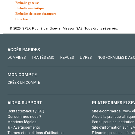
Embolie gazeuse
Embolie amniotique
Embolies de corps étrangers
Conclusion
© 2025 SPLF. Publié par Elsevier Masson SAS. Tous droits réservés.
ACCÈS RAPIDES
DOMAINES
TRAITÉS EMC
REVUES
LIVRES
NOS FORMULES D'AB
MON COMPTE
CRÉER UN COMPTE
AIDE & SUPPORT
PLATEFORMES ELSE
Contactez-nous / FAQ
Site e-commerce :
www.el
Qui sommes-nous ?
Aide à la pratique clinique
Mentions légales
Portail pour les institution
© - Avertissements
Site d'information sur l'E
Termes et conditions d'utilisation
E-learning pour les infirmi