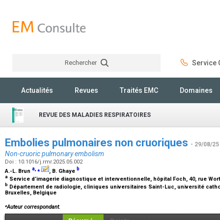
Rechercher
Service C
Rechercher
Actualités
Revues
Traités EMC
Domaines
REVUE DES MALADIES RESPIRATOIRES
Embolies pulmonaires non cruoriques
- 29/08/25
Non-cruoric pulmonary embolism
Doi : 10.1016/j.rmr.2025.05.002
a
,
⁎
b
A.-L. Brun
, B. Ghaye
a
Service d’imagerie diagnostique et interventionnelle, hôpital Foch, 40, rue Wo
b
Département de radiologie, cliniques universitaires Saint-Luc, université cath
Bruxelles, Belgique
⁎
Auteur correspondant.