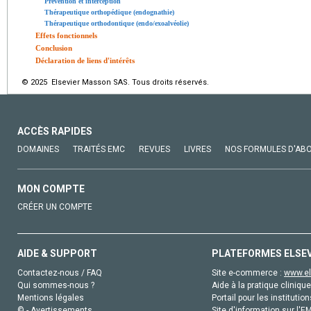
Prévention et interception
Thérapeutique orthopédique (endognathie)
Thérapeutique orthodontique (endo/exoalvéolie)
Effets fonctionnels
Conclusion
Déclaration de liens d'intérêts
© 2025 Elsevier Masson SAS. Tous droits réservés.
ACCÈS RAPIDES
DOMAINES
TRAITÉS EMC
REVUES
LIVRES
NOS FORMULES D'AB
MON COMPTE
CRÉER UN COMPTE
AIDE & SUPPORT
PLATEFORMES ELSE
Contactez-nous / FAQ
Site e-commerce :
www.el
Qui sommes-nous ?
Aide à la pratique clinique
Mentions légales
Portail pour les institution
© - Avertissements
Site d'information sur l'E