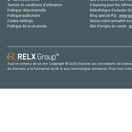
Termes et conditions d'utilisation
E-learning pour les infirmi
Politique rédactionnelle
Bibliothèque d'e-books Els
Politique publicitaire
Blog special IFSI :
www.gen
Cookie settings
Suivez notre actualité sur
Politique de la vie privée
Site d'emploi en santé :
e
Tout le contenu de ce site: Copyright © 2026 Elsevier, ses concédants de licence e
de données, a la formation en IA et aux technologies similaires. Pour tout con