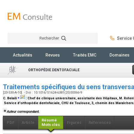
Rechercher
Service C
Rechercher
Actualités
Revues
Traités EMC
Domaines
ORTHOPÉDIE DENTOFACIALE
Traitements spécifiques du sens transvers
[23-530-A-10] - Doi : 10.1016/S1624-6381(25)50066-9
⁎
C. Belaili
:
Chef de clinique universitaire, assistante des Hôpitaux
, M. Roten
Service d'orthopédie dentofaciale, CHU de Toulouse, 3, chemin des Maraîchers
Auteur correspondant.
Résumé
PDF
Article
Figures
Références
Mots clés