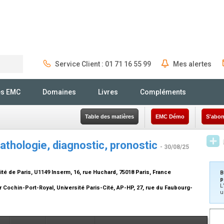
Service Client : 01 71 16 55 99
Mes alertes
Rechercher
és EMC
Domaines
Livres
Compléments
Table des matières
EMC Démo
S'abon
athologie, diagnostic, pronostic
- 30/08/25
té de Paris, U1149 Inserm, 16, rue Huchard, 75018 Paris, France
B
p
L
 Cochin-Port-Royal, Université Paris-Cité, AP-HP, 27, rue du Faubourg-
u