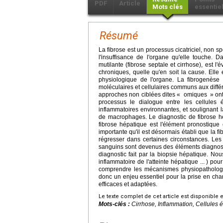
PDF
Article
Mots clés
essentie
Résumé
La fibrose est un processus cicatriciel, non s
l'insuffisance de l'organe qu'elle touche. D
mutilante (fibrose septale et cirrhose), est 
chroniques, quelle qu'en soit la cause. Elle 
physiologique de l'organe. La fibrogenè
moléculaires et cellulaires communs aux différ
approches non ciblées dites « omiques » ont 
processus le dialogue entre les cellules ét
inflammatoires environnantes, et soulignant l
de macrophages. Le diagnostic de fibrose hép
fibrose hépatique est l'élément pronostique 
importante qu'il est désormais établi que la f
régresser dans certaines circonstances. Le
sanguins sont devenus des éléments diagnost
diagnostic fait par la biopsie hépatique. No
inflammatoire de l'atteinte hépatique ... ) pou
comprendre les mécanismes physiopathologiq
donc un enjeu essentiel pour la prise en char
efficaces et adaptées.
Le texte complet de cet article est disponible 
Mots-clés :
Cirrhose, Inflammation, Cellules é