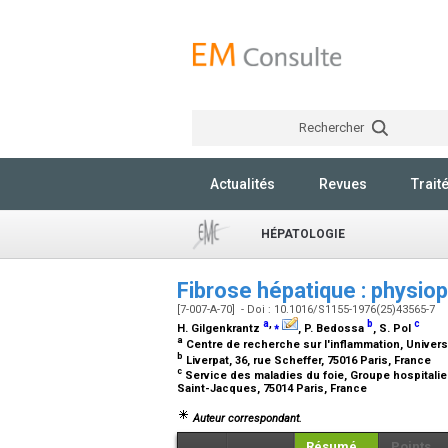
Rechercher
Actualités
Revues
Trait
HÉPATOLOGIE
Fibrose hépatique : physiop
[7-007-A-70] - Doi : 10.1016/S1155-1976(25)43565-7
a
,
⁎
b
c
H. Gilgenkrantz
, P. Bedossa
, S. Pol
a
Centre de recherche sur l'inflammation, Universi
b
Liverpat, 36, rue Scheffer, 75016 Paris, France
c
Service des maladies du foie, Groupe hospitalier
Saint-Jacques, 75014 Paris, France
Auteur correspondant.
Résumé
Points