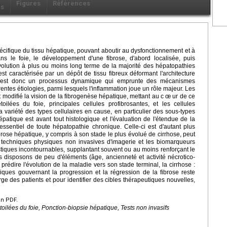
Figures
Références
ls
pécifique du tissu hépatique, pouvant aboutir au dysfonctionnement et à
ans le foie, le développement d'une fibrose, d'abord localisée, puis
l'évolution à plus ou moins long terme de la majorité des hépatopathies
est caractérisée par un dépôt de tissu fibreux déformant l'architecture
se est donc un processus dynamique qui emprunte des mécanismes
entes étiologies, parmi lesquels l'inflammation joue un rôle majeur. Les
modifié la vision de la fibrogenèse hépatique, mettant au c œ ur de ce
oilées du foie, principales cellules profibrosantes, et les cellules
a variété des types cellulaires en cause, en particulier des sous-types
atique est avant tout histologique et l'évaluation de l'étendue de la
essentiel de toute hépatopathie chronique. Celle-ci est d'autant plus
ibrose hépatique, y compris à son stade le plus évolué de cirrhose, peut
s techniques physiques non invasives d'imagerie et les biomarqueurs
iques incontournables, supplantant souvent ou au moins renforçant le
us disposons de peu d'éléments (âge, ancienneté et activité nécrotico-
r prédire l'évolution de la maladie vers son stade terminal, la cirrhose :
ues gouvernant la progression et la régression de la fibrose reste
ge des patients et pour identifier des cibles thérapeutiques nouvelles,
en PDF.
toilées du foie, Ponction-biopsie hépatique, Tests non invasifs