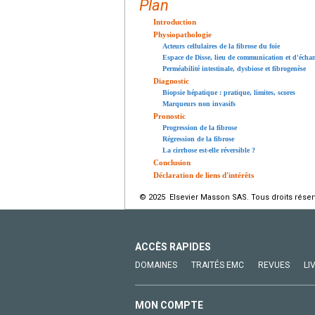
Plan
Introduction
Physiopathologie
Acteurs cellulaires de la fibrose du foie
Espace de Disse, lieu de communication et d'écha
Perméabilité intestinale, dysbiose et fibrogenèse
Diagnostic
Biopsie hépatique : pratique, limites, scores
Marqueurs non invasifs
Pronostic
Progression de la fibrose
Régression de la fibrose
La cirrhose est-elle réversible ?
Conclusion
Déclaration de liens d'intérêts
© 2025 Elsevier Masson SAS. Tous droits réser
ACCÈS RAPIDES
DOMAINES
TRAITÉS EMC
REVUES
LI
MON COMPTE