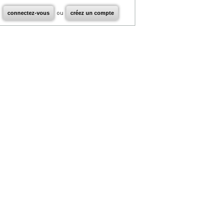
connectez-vous
ou
créez un compte