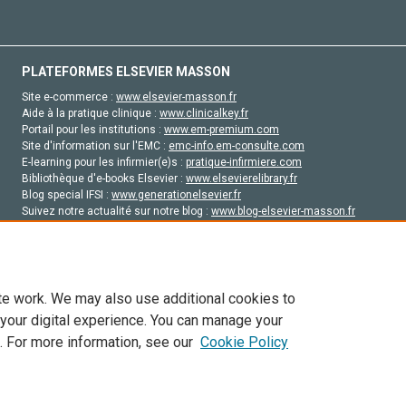
PLATEFORMES ELSEVIER MASSON
Site e-commerce :
www.elsevier-masson.fr
Aide à la pratique clinique :
www.clinicalkey.fr
Portail pour les institutions :
www.em-premium.com
Site d'information sur l'EMC :
emc-info.em-consulte.com
E-learning pour les infirmier(e)s :
pratique-infirmiere.com
Bibliothèque d'e-books Elsevier :
www.elsevierelibrary.fr
Blog special IFSI :
www.generationelsevier.fr
Suivez notre actualité sur notre blog :
www.blog-elsevier-masson.fr
Site d'emploi en santé :
emploisante.com
te work. We may also use additional cookies to
 your digital experience. You can manage your
. For more information, see our
Cookie Policy
vier, ses concédants de licence et ses contributeurs. Tout les droits sont réservés, y 
ogies similaires. Pour tout contenu en libre accès, les conditions de licence Creati