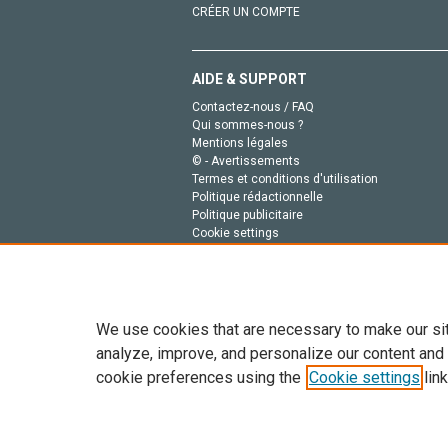
CRÉER UN COMPTE
AIDE & SUPPORT
Contactez-nous / FAQ
Qui sommes-nous ?
Mentions légales
© - Avertissements
Termes et conditions d'utilisation
Politique rédactionnelle
Politique publicitaire
Cookie settings
Politique de la vie privée
We use cookies that are necessary to make our si
analyze, improve, and personalize our content and
cookie preferences using the
Cookie settings
link
Tout le contenu de ce site: Copyright © 2026 Else
de données, a la formation en IA et aux technol