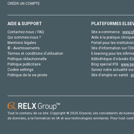
CRÉER UN COMPTE
AIDE & SUPPORT
PLATEFORMES ELSE
Contactez-nous / FAQ
Site e-commerce :
www.el
Qui sommes-nous ?
Aide à la pratique clinique
Mentions légales
Portail pour les institution
© - Avertissements
Site d'information sur l'E
Termes et conditions d'utilisation
E-learning pour les infirmi
Politique rédactionnelle
Bibliothèque d'e-books Els
Politique publicitaire
Blog special IFSI :
www.gen
Cookie settings
Suivez notre actualité sur
Politique de la vie privée
Site d'emploi en santé :
e
Tout le contenu de ce site: Copyright © 2026 Elsevier, ses concédants de licence e
de données, a la formation en IA et aux technologies similaires. Pour tout con