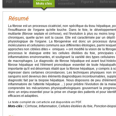
PDF
Article
Figures
Référenc
Mots clés
essentiels
Résumé
La fibrose est un processus cicatriciel, non spécifique du tissu hépatique, 
l'insuffisance de l'organe qu'elle touche. Dans le foie, le développement
mutilante (fibrose septale et cirrhose), est l'évolution à plus ou moins lon
chroniques, quelle qu'en soit la cause. Elle est caractérisée par un dépôt d
physiologique de l'organe. La fibrogenèse est donc un processus dy
moléculaires et cellulaires communs aux différentes étiologies, parmi lesquel
approches non ciblées dites « omiques » ont modifié la vision de la fibrog
processus le dialogue entre les cellules étoilées du foie, principales c
inflammatoires environnantes, et soulignant la variété des types cellulaires
de macrophages. Le diagnostic de fibrose hépatique est avant tout histolog
fibrose hépatique est l'élément pronostique essentiel de toute hépatopathi
importante qu'il est désormais établi que la fibrose hépatique, y compris à s
régresser dans certaines circonstances. Les techniques physiques non in
sanguins sont devenus des éléments diagnostiques incontournables, suppla
diagnostic fait par la biopsie hépatique. Nous disposons de peu d'éléments
inflammatoire de l'atteinte hépatique ... ) pour prédire l'évolution de la mala
comprendre les mécanismes physiopathologiques gouvernant la progressio
donc un enjeu essentiel pour la prise en charge des patients et pour identif
efficaces et adaptées.
Le texte complet de cet article est disponible en PDF.
Mots-clés :
Cirrhose, Inflammation, Cellules étoilées du foie, Ponction-biops