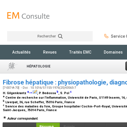
Rechercher
Service C
Rechercher
Actualités
Revues
Traités EMC
Domaines
HÉPATOLOGIE
Fibrose hépatique : physiopathologie, diagn
[7-007-A-70] - Doi : 10.1016/S1155-1976(25)43565-7
a
,
⁎
b
c
H. Gilgenkrantz
, P. Bedossa
, S. Pol
a
Centre de recherche sur l'inflammation, Université de Paris, U1149 Inserm, 16,
b
Liverpat, 36, rue Scheffer, 75016 Paris, France
c
Service des maladies du foie, Groupe hospitalier Cochin-Port-Royal, Université
Saint-Jacques, 75014 Paris, France
Auteur correspondant.
Résumé
Points