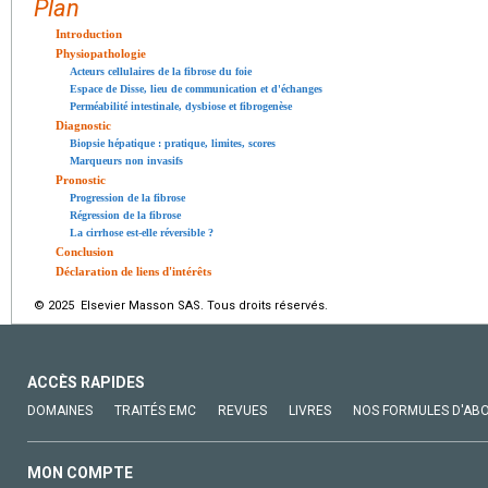
Plan
Introduction
Physiopathologie
Acteurs cellulaires de la fibrose du foie
Espace de Disse, lieu de communication et d'échanges
Perméabilité intestinale, dysbiose et fibrogenèse
Diagnostic
Biopsie hépatique : pratique, limites, scores
Marqueurs non invasifs
Pronostic
Progression de la fibrose
Régression de la fibrose
La cirrhose est-elle réversible ?
Conclusion
Déclaration de liens d'intérêts
© 2025 Elsevier Masson SAS. Tous droits réservés.
ACCÈS RAPIDES
DOMAINES
TRAITÉS EMC
REVUES
LIVRES
NOS FORMULES D'AB
MON COMPTE